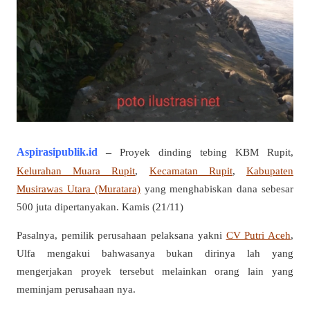
Aspirasipublik.id
–
Proyek dinding tebing KBM Rupit,
Kelurahan Muara Rupit
,
Kecamatan Rupit
,
Kabupaten
Musirawas Utara (Muratara)
yang menghabiskan dana sebesar
500 juta dipertanyakan. Kamis (21/11)
Pasalnya, pemilik perusahaan pelaksana yakni
CV Putri Aceh
,
Ulfa mengakui bahwasanya bukan dirinya lah yang
mengerjakan proyek tersebut melainkan orang lain yang
meminjam perusahaan nya.