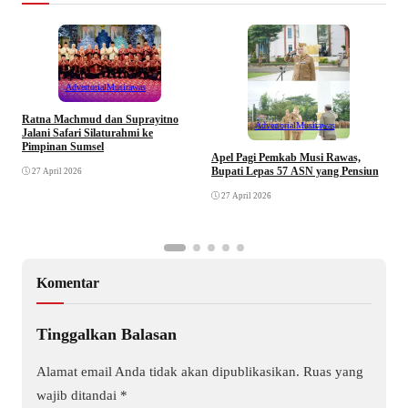
Advertorial
Musirawas
Ratna Machmud dan Suprayitno
Advertorial
Musirawas
Jalani Safari Silaturahmi ke
Pimpinan Sumsel
R
Apel Pagi Pemkab Musi Rawas,
S
Bupati Lepas 57 ASN yang Pensiun
27 April 2026
F
27 April 2026
Komentar
Tinggalkan Balasan
Alamat email Anda tidak akan dipublikasikan.
Ruas yang
wajib ditandai
*