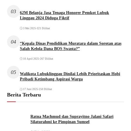
03
62M Belanja Jasa Tenaga Honorer Pemkot Lubuk
Linggau 2024 Diduga Fiktif
3 Mei 2025
•
321 Dilihat
04
“Kepala Dinas Pendidikan Muratara dalam Sorotan atas
Salah Kelola Dana BOS Swasta?”
10 April 2025
•
267 Dilihat
05
Walikota Lubuklinggau Dinilai Lebih Prioritaskan Hobi
Pribadi Ketimbang Aspirasi Warga
17 Juni 2025
•
250 Dilihat
Berita Terbaru
Ratna Machmud dan Suprayitno Jalani Safari
Silaturahmi ke Pimpinan Sumsel