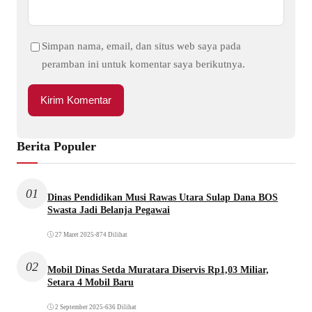
Simpan nama, email, dan situs web saya pada
peramban ini untuk komentar saya berikutnya.
Berita Populer
01
Dinas Pendidikan Musi Rawas Utara Sulap Dana BOS
Swasta Jadi Belanja Pegawai
27 Maret 2025
•
874 Dilihat
02
Mobil Dinas Setda Muratara Diservis Rp1,03 Miliar,
Setara 4 Mobil Baru
2 September 2025
•
636 Dilihat