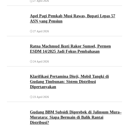
27 April 2026
Apel Pagi Pemkab Musi Rawas, Bupati Lepas 57
ASN yang Pensiun
27 April 2026
Ratna Machmud Ikuti Rakor Sumsel, Permen
ESDM 14/2025 Jadi Fokus Pembahasan
24 April 2026
Klarifikasi Pertamina Diuji, Mobil Tangki di
Gudang Timbunan: Sistem Distribusi
Dipertanyakan
23 April 2026
Gudang BBM Subsidi Digerebek di Jalinsum Mura–
Muratara: Siapa Bermain di Balik Rantai
Distribusi?