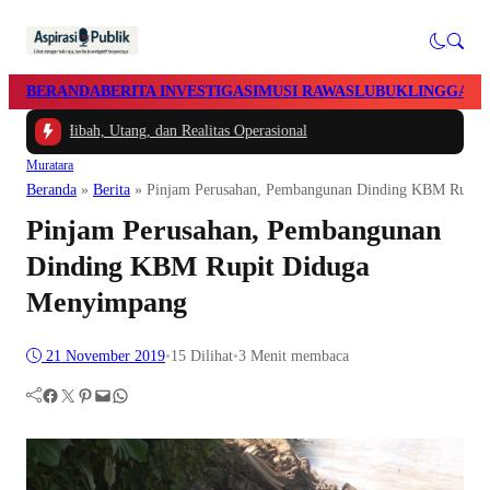
BERANDA
BERITA INVESTIGASI
MUSI RAWAS
LUBUKLINGGAU
 Hibah, Utang, dan Realitas Operasional
Muratara
Beranda
»
Berita
»
Pinjam Perusahan, Pembangunan Dinding KBM Rupit
Pinjam Perusahan, Pembangunan
Dinding KBM Rupit Diduga
Menyimpang
21 November 2019
•
15
Dilihat
•
3 Menit membaca
Facebook
Twitter
Pinterest
Mail
WhatsApp