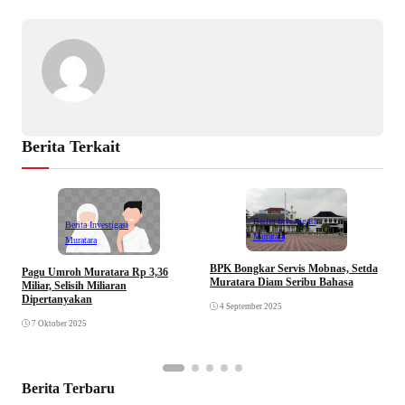
Berita Terkait
Berita Investigasi
Berita Investigasi
Muratara
Muratara
BPK Bongkar Servis Mobnas, Setda
Pagu Umroh Muratara Rp 3,36
M
Muratara Diam Seribu Bahasa
Miliar, Selisih Miliaran
R
Dipertanyakan
4 September 2025
7 Oktober 2025
Berita Terbaru