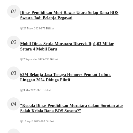
01
Dinas Pendidikan Musi Rawas Utara Sulap Dana BOS
Swasta Jadi Belanja Pegawai
27 Maret 2025
•
875 Dilihat
02
Mobil Dinas Setda Muratara Diservis Rp1,03 Miliar,
Setara 4 Mobil Baru
2 September 2025
•
636 Dilihat
03
62M Belanja Jasa Tenaga Honorer Pemkot Lubuk
Linggau 2024 Diduga Fiktif
3 Mei 2025
•
321 Dilihat
04
“Kepala Dinas Pendidikan Muratara dalam Sorotan atas
Salah Kelola Dana BOS Swasta?”
10 April 2025
•
267 Dilihat