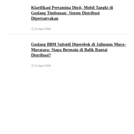
Klarifikasi Pertamina Diuji, Mobil Tangki di
Gudang Timbunan: Sistem Distribusi
Dipertanyakan
23 April 2026
Gudang BBM Subsidi Digerebek di Jalinsum Mura–
Muratara: Siapa Bermain di Balik Rantai
Distribusi?
22 April 2026