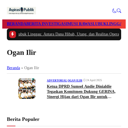
BERANDA
BERITA INVESTIGASI
MUSI RAWAS
LUBUKLINGGAU
an PMI Lubuk Linggau: Antara Dana Hibah, Utang, dan Realitas Operasional
Ogan Ilir
Beranda
»
Ogan Ilir
•
24 April 2025
ADVERTORIAL
|
OGAN ILIR
Ketua DPRD Sumsel Andie Dinialdie
Tegaskan Komitmen Dukung GERINA,
Sinergi Hijau dari Ogan Ilir untuk
Indonesia
Berita Populer