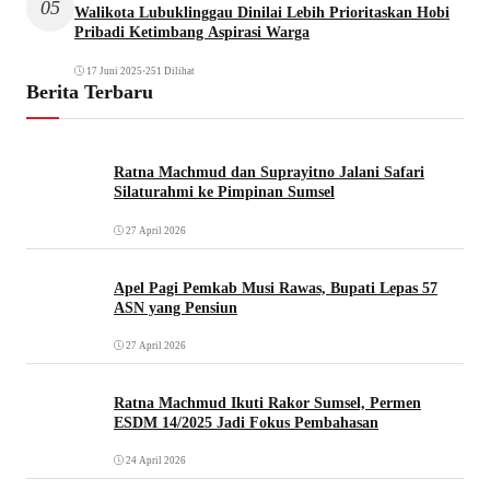
05
Walikota Lubuklinggau Dinilai Lebih Prioritaskan Hobi
Pribadi Ketimbang Aspirasi Warga
17 Juni 2025
•
251 Dilihat
Berita Terbaru
Ratna Machmud dan Suprayitno Jalani Safari
Silaturahmi ke Pimpinan Sumsel
27 April 2026
Apel Pagi Pemkab Musi Rawas, Bupati Lepas 57
ASN yang Pensiun
27 April 2026
Ratna Machmud Ikuti Rakor Sumsel, Permen
ESDM 14/2025 Jadi Fokus Pembahasan
24 April 2026