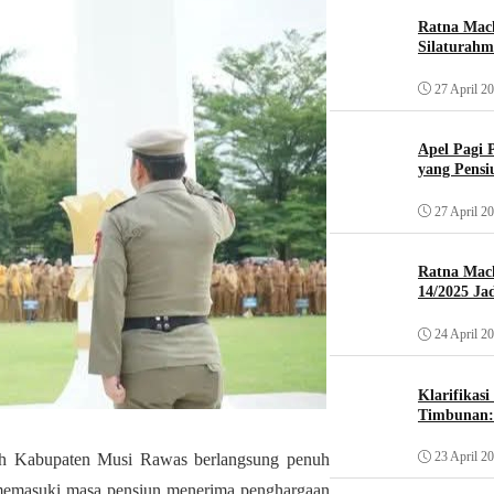
Ratna Mach
Silaturahm
27 April 2
Apel Pagi 
yang Pensi
27 April 2
Ratna Mac
14/2025 Ja
24 April 2
Klarifikas
Timbunan: 
23 April 2
h Kabupaten Musi Rawas berlangsung penuh
emasuki masa pensiun menerima penghargaan