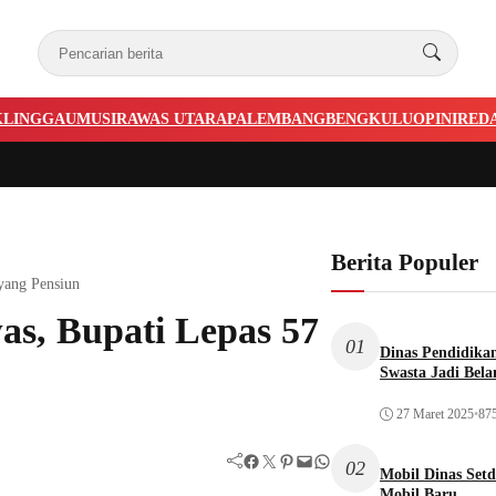
KLINGGAU
MUSIRAWAS UTARA
PALEMBANG
BENGKULU
OPINI
RED
Berita Populer
yang Pensiun
s, Bupati Lepas 57
01
Dinas Pendidika
Swasta Jadi Bela
27 Maret 2025
•
875
Facebook
Twitter
Pinterest
Mail
WhatsApp
02
Mobil Dinas Setd
Mobil Baru