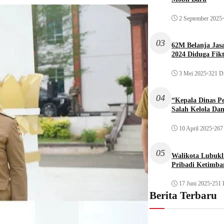
2 September 2025
•
03
62M Belanja Jas
2024 Diduga Fikt
3 Mei 2025
•
321 Di
04
“Kepala Dinas P
Salah Kelola Da
10 April 2025
•
267 
05
Walikota Lubukli
Pribadi Ketimba
17 Juni 2025
•
251 
Berita Terbaru