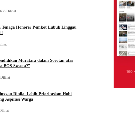
636 Dilihat
a Tenaga Honorer Pemkot Lubuk Linggau
if
lihat
endidikan Muratara dalam Sorotan atas
na BOS Swasta?”
Dilihat
nggau Dinilai Lebih Prioritaskan Hobi
ng Aspirasi Warga
Dilihat