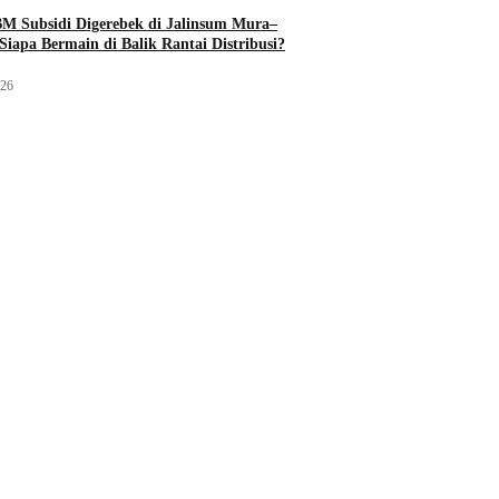
M Subsidi Digerebek di Jalinsum Mura–
Siapa Bermain di Balik Rantai Distribusi?
026