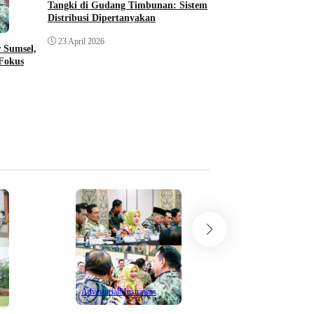
Tangki di Gudang Timbunan: Sistem
Gudang BBM Subsidi 
Distribusi Dipertanyakan
Jalinsum Mura–Murat
Bermain di Balik Rant
23 April 2026
 Sumsel,
Fokus
22 April 2026
Berita Investigasi
Klarifikasi Pertamina
Tangki di Gudang Ti
Distribusi Dipertany
Advertorial
Musirawas
23 April 2026