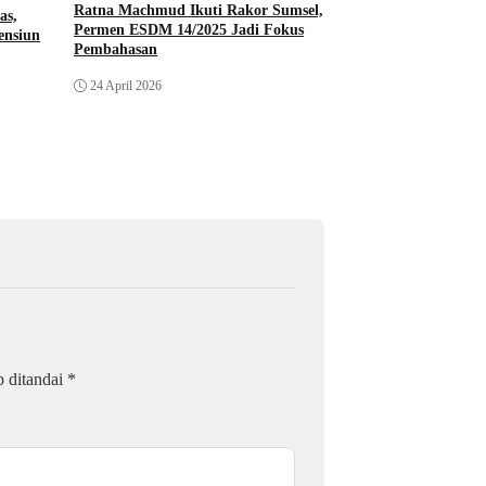
Ratna Machmud Ikuti Rakor Sumsel,
as,
Permen ESDM 14/2025 Jadi Fokus
ensiun
Pembahasan
24 April 2026
b ditandai
*