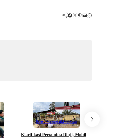
Facebook
Twitter
Pinterest
Mail
WhatsApp
Berita Investigasi
Musirawas
Berita Investigasi
Klarifikasi Pertamina Diuji, Mobil