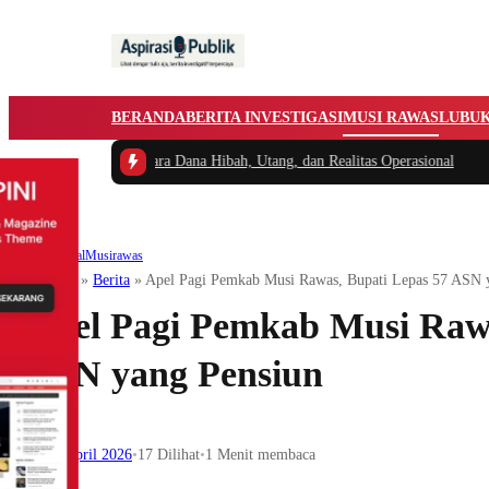
BERANDA
BERITA INVESTIGASI
MUSI RAWAS
LUBU
: Antara Dana Hibah, Utang, dan Realitas Operasional
Advertorial
Musirawas
Beranda
»
Berita
»
Apel Pagi Pemkab Musi Rawas, Bupati Lepas 57 ASN 
Apel Pagi Pemkab Musi Rawa
ASN yang Pensiun
27 April 2026
•
17
Dilihat
•
1 Menit membaca