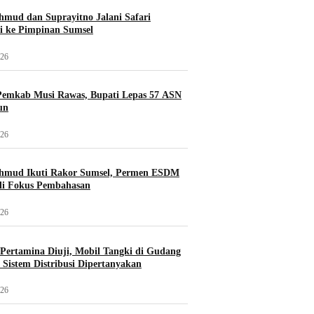
mud dan Suprayitno Jalani Safari
i ke Pimpinan Sumsel
026
Pemkab Musi Rawas, Bupati Lepas 57 ASN
un
026
hmud Ikuti Rakor Sumsel, Permen ESDM
di Fokus Pembahasan
026
i Pertamina Diuji, Mobil Tangki di Gudang
Sistem Distribusi Dipertanyakan
026