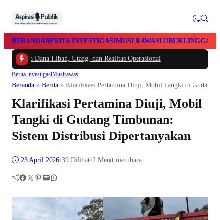
BERANDA
BERITA INVESTIGASI
MUSI RAWAS
LUBUKLINGGAU
ntara Dana Hibah, Utang, dan Realitas Operasional
Berita Investigasi
Musirawas
Beranda
»
Berita
»
Klarifikasi Pertamina Diuji, Mobil Tangki di Gudang 
Klarifikasi Pertamina Diuji, Mobil
Tangki di Gudang Timbunan:
Sistem Distribusi Dipertanyakan
23 April 2026
•
39
Dilihat
•
2 Menit membaca
Facebook
Twitter
Pinterest
Mail
WhatsApp