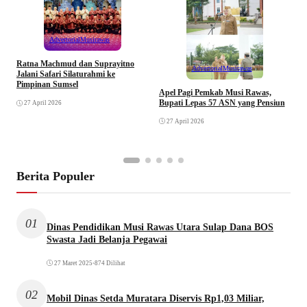
Advertorial
Musirawas
Ratna Machmud dan Suprayitno
Advertorial
Musirawas
Jalani Safari Silaturahmi ke
Pimpinan Sumsel
R
Apel Pagi Pemkab Musi Rawas,
S
Bupati Lepas 57 ASN yang Pensiun
27 April 2026
F
27 April 2026
Berita Populer
01
Dinas Pendidikan Musi Rawas Utara Sulap Dana BOS
Swasta Jadi Belanja Pegawai
27 Maret 2025
•
874 Dilihat
02
Mobil Dinas Setda Muratara Diservis Rp1,03 Miliar,