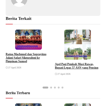
Berita Terkait
Advertorial
Musirawas
Ratna Machmud dan Suprayitno
Advertorial
Musirawas
Jalani Safari Silaturahmi ke
Pimpinan Sumsel
R
Apel Pagi Pemkab Musi Rawas,
S
Bupati Lepas 57 ASN yang Pensiun
27 April 2026
F
27 April 2026
Berita Terbaru