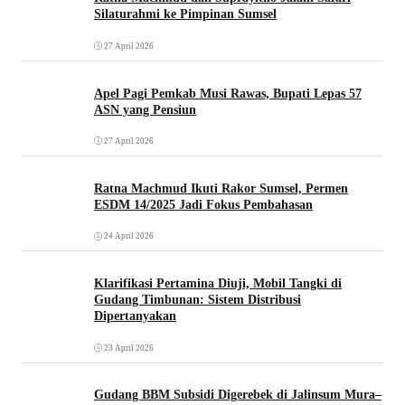
Silaturahmi ke Pimpinan Sumsel
27 April 2026
Apel Pagi Pemkab Musi Rawas, Bupati Lepas 57
ASN yang Pensiun
27 April 2026
Ratna Machmud Ikuti Rakor Sumsel, Permen
ESDM 14/2025 Jadi Fokus Pembahasan
24 April 2026
Klarifikasi Pertamina Diuji, Mobil Tangki di
Gudang Timbunan: Sistem Distribusi
Dipertanyakan
23 April 2026
Gudang BBM Subsidi Digerebek di Jalinsum Mura–