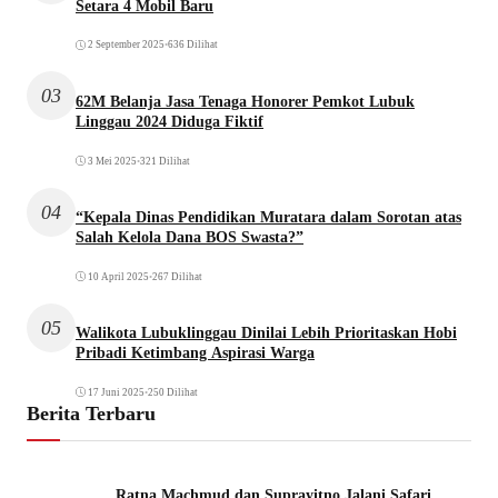
Setara 4 Mobil Baru
2 September 2025
•
636 Dilihat
03
62M Belanja Jasa Tenaga Honorer Pemkot Lubuk
Linggau 2024 Diduga Fiktif
3 Mei 2025
•
321 Dilihat
04
“Kepala Dinas Pendidikan Muratara dalam Sorotan atas
Salah Kelola Dana BOS Swasta?”
10 April 2025
•
267 Dilihat
05
Walikota Lubuklinggau Dinilai Lebih Prioritaskan Hobi
Pribadi Ketimbang Aspirasi Warga
17 Juni 2025
•
250 Dilihat
Berita Terbaru
Ratna Machmud dan Suprayitno Jalani Safari