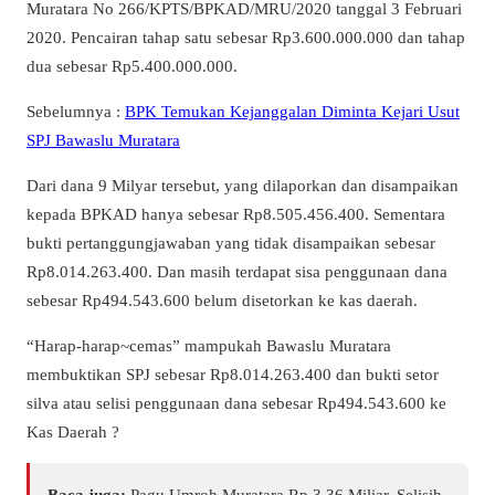
Muratara No 266/KPTS/BPKAD/MRU/2020 tanggal 3 Februari
2020. Pencairan tahap satu sebesar Rp3.600.000.000 dan tahap
dua sebesar Rp5.400.000.000.
Sebelumnya :
BPK Temukan Kejanggalan Diminta Kejari Usut
SPJ Bawaslu Muratara
Dari dana 9 Milyar tersebut, yang dilaporkan dan disampaikan
kepada BPKAD hanya sebesar Rp8.505.456.400. Sementara
bukti pertanggungjawaban yang tidak disampaikan sebesar
Rp8.014.263.400. Dan masih terdapat sisa penggunaan dana
sebesar Rp494.543.600 belum disetorkan ke kas daerah.
“Harap-harap~cemas” mampukah Bawaslu Muratara
membuktikan SPJ sebesar Rp8.014.263.400 dan bukti setor
silva atau selisi penggunaan dana sebesar Rp494.543.600 ke
Kas Daerah ?
Baca juga:
Pagu Umroh Muratara Rp 3,36 Miliar, Selisih