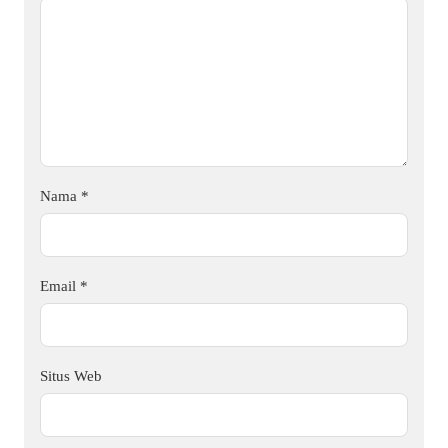
Nama
*
Email
*
Situs Web