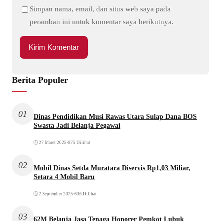
Simpan nama, email, dan situs web saya pada
peramban ini untuk komentar saya berikutnya.
Berita Populer
01
Dinas Pendidikan Musi Rawas Utara Sulap Dana BOS
Swasta Jadi Belanja Pegawai
27 Maret 2025
•
875 Dilihat
02
Mobil Dinas Setda Muratara Diservis Rp1,03 Miliar,
Setara 4 Mobil Baru
2 September 2025
•
636 Dilihat
03
62M Belanja Jasa Tenaga Honorer Pemkot Lubuk