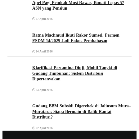
Apel Pagi Pemkab Musi Rawas, Bupati Lepas 57
ASN yang Pensiun
27 April 2026
Ratna Machmud Ikuti Rakor Sumsel, Permen
ESDM 14/2025 Jadi Fokus Pembahasan
24 April 2026
Klarifikasi Pertamina Diuji, Mobil Tangki di
Gudang Timbunan: Sistem Distribusi
Dipertanyakan
23 April 2026
Gudang BBM Subsidi Digerebek di Jalinsum Mura–
Muratara: Siapa Bermain di Balik Rantai
Distribusi?
22 April 2026