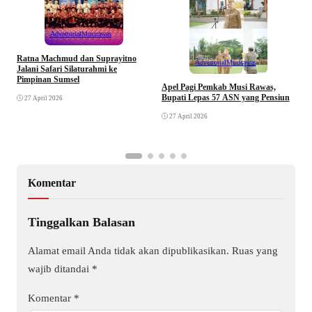
Advertorial
Musirawas
Ratna Machmud dan Suprayitno
Advertorial
Musirawas
Jalani Safari Silaturahmi ke
Pimpinan Sumsel
R
Apel Pagi Pemkab Musi Rawas,
S
Bupati Lepas 57 ASN yang Pensiun
27 April 2026
F
27 April 2026
Komentar
Tinggalkan Balasan
Alamat email Anda tidak akan dipublikasikan.
Ruas yang
wajib ditandai
*
Komentar
*