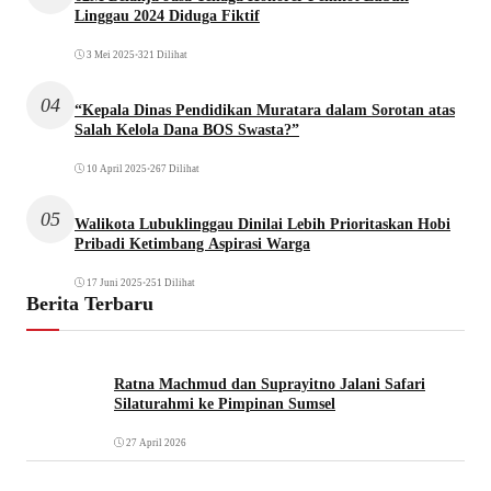
Linggau 2024 Diduga Fiktif
3 Mei 2025
•
321 Dilihat
04
“Kepala Dinas Pendidikan Muratara dalam Sorotan atas
Salah Kelola Dana BOS Swasta?”
10 April 2025
•
267 Dilihat
05
Walikota Lubuklinggau Dinilai Lebih Prioritaskan Hobi
Pribadi Ketimbang Aspirasi Warga
17 Juni 2025
•
251 Dilihat
Berita Terbaru
Ratna Machmud dan Suprayitno Jalani Safari
Silaturahmi ke Pimpinan Sumsel
27 April 2026