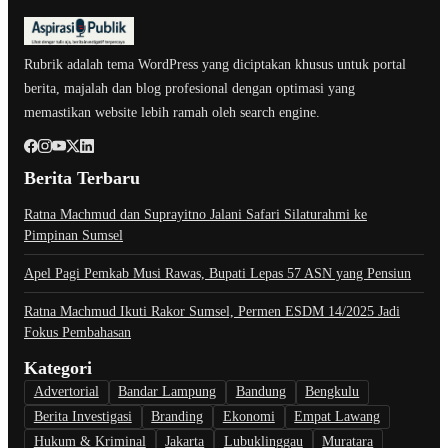
Rubrik adalah tema WordPress yang diciptakan khusus untuk portal
berita, majalah dan blog profesional dengan optimasi yang
memastikan website lebih ramah oleh search engine.
Berita Terbaru
Ratna Machmud dan Suprayitno Jalani Safari Silaturahmi ke
Pimpinan Sumsel
Apel Pagi Pemkab Musi Rawas, Bupati Lepas 57 ASN yang Pensiun
Ratna Machmud Ikuti Rakor Sumsel, Permen ESDM 14/2025 Jadi
Fokus Pembahasan
Kategori
Advertorial
Bandar Lampung
Bandung
Bengkulu
Berita Investigasi
Branding
Ekonomi
Empat Lawang
Hukum & Kriminal
Jakarta
Lubuklinggau
Muratara