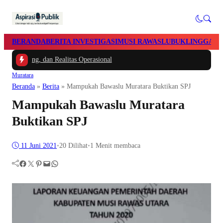
BERANDA
BERITA INVESTIGASI
MUSI RAWAS
LUBUKLINGGAU
Utang, dan Realitas Operasional
Muratara
Beranda
»
Berita
»
Mampukah Bawaslu Muratara Buktikan SPJ
Mampukah Bawaslu Muratara
Buktikan SPJ
11 Juni 2021
•
20
Dilihat
•
1 Menit membaca
Facebook
Twitter
Pinterest
Mail
WhatsApp