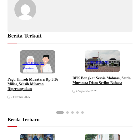
Berita Terkait
Berita Investigasi
Berita Investigasi
Muratara
Muratara
BPK Bongkar Servis Mobnas, Setda
Pagu Umroh Muratara Rp 3,36
M
Muratara Diam Seribu Bahasa
Miliar, Selisih Miliaran
R
Dipertanyakan
4 September 2025
7 Oktober 2025
Berita Terbaru