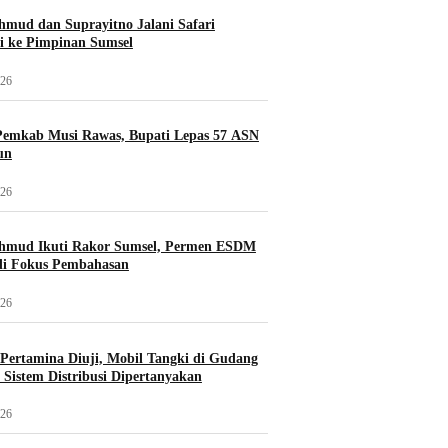
mud dan Suprayitno Jalani Safari
i ke Pimpinan Sumsel
026
Pemkab Musi Rawas, Bupati Lepas 57 ASN
un
026
hmud Ikuti Rakor Sumsel, Permen ESDM
di Fokus Pembahasan
026
i Pertamina Diuji, Mobil Tangki di Gudang
Sistem Distribusi Dipertanyakan
026