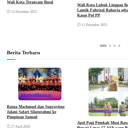
Wali Kota Terancam Batal
Wali Kota Lubuk Linggau R
Lantik Fahrizal Raharja seb
12 Desember 2025
Kasat Pol PP
11 Desember 2025
Berita Terbaru
Advertorial
Musirawas
Ratna Machmud dan Suprayitno
Advertorial
Musirawas
Jalani Safari Silaturahmi ke
Pimpinan Sumsel
Apel Pagi Pemkab Musi Raw
27 April 2026
Bupati Lepas 57 ASN yang P