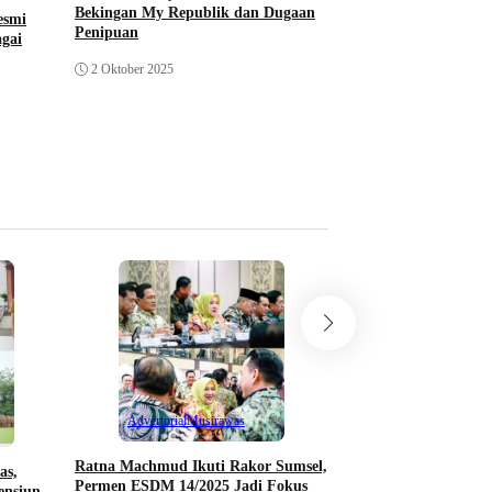
Bekingan My Republik dan Dugaan
Lubuklinggau
esmi
Penipuan
agai
Izin My Republik: Wa
2 Oktober 2025
Beres, 3 Dinas Bant
Rekom
1 Oktober 2025
Berita Investigasi
Klarifikasi Pertamina
Tangki di Gudang Ti
Distribusi Dipertany
Advertorial
Musirawas
23 April 2026
Ratna Machmud Ikuti Rakor Sumsel,
as,
Permen ESDM 14/2025 Jadi Fokus
ensiun