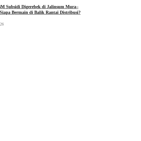
M Subsidi Digerebek di Jalinsum Mura–
Siapa Bermain di Balik Rantai Distribusi?
026