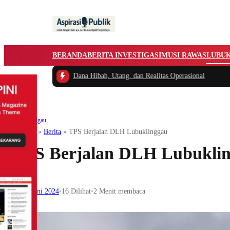
BERANDA
BERITA INVESTIGASI
MUSI RAWAS
LUBU
tara Dana Hibah, Utang, dan Realitas Operasional
Lubuklinggau
Beranda
»
Berita
»
TPS Berjalan DLH Lubuklinggau
TPS Berjalan DLH Lubukli
10 Juni 2024
•
16
Dilihat
•
2 Menit membaca