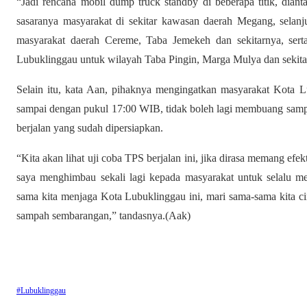
“Jadi rencana mobil dump truck standby di beberapa titik, diant
sasaranya masyarakat di sekitar kawasan daerah Megang, selan
masyarakat daerah Cereme, Taba Jemekeh dan sekitarnya, serta
Lubuklinggau untuk wilayah Taba Pingin, Marga Mulya dan sekitar
Selain itu, kata Aan, pihaknya mengingatkan masyarakat Kota 
sampai dengan pukul 17:00 WIB, tidak boleh lagi membuang sampah
berjalan yang sudah dipersiapkan.
“Kita akan lihat uji coba TPS berjalan ini, jika dirasa memang efe
saya menghimbau sekali lagi kepada masyarakat untuk selalu 
sama kita menjaga Kota Lubuklinggau ini, mari sama-sama kita ci
sampah sembarangan,” tandasnya.(Aak)
#Lubuklinggau