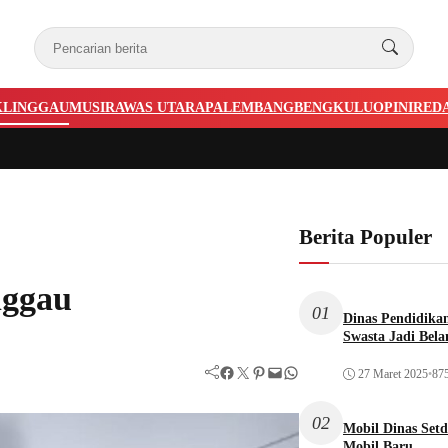
KLINGGAU
MUSIRAWAS UTARA
PALEMBANG
BENGKULU
OPINI
RED
Berita Populer
nggau
01
Dinas Pendidika
Swasta Jadi Bela
Facebook
Twitter
Pinterest
Mail
WhatsApp
27 Maret 2025
•
875
02
Mobil Dinas Setd
Mobil Baru