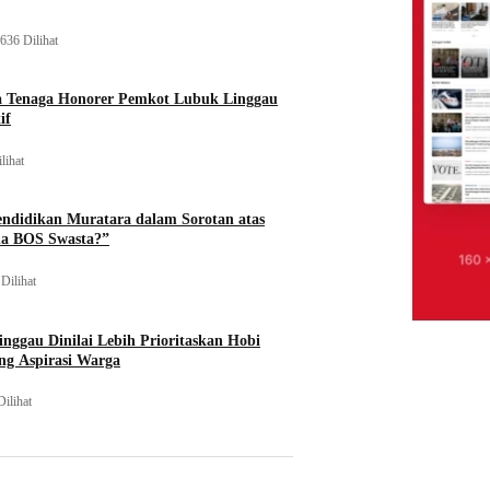
636 Dilihat
a Tenaga Honorer Pemkot Lubuk Linggau
if
lihat
endidikan Muratara dalam Sorotan atas
na BOS Swasta?”
Dilihat
nggau Dinilai Lebih Prioritaskan Hobi
ng Aspirasi Warga
Dilihat