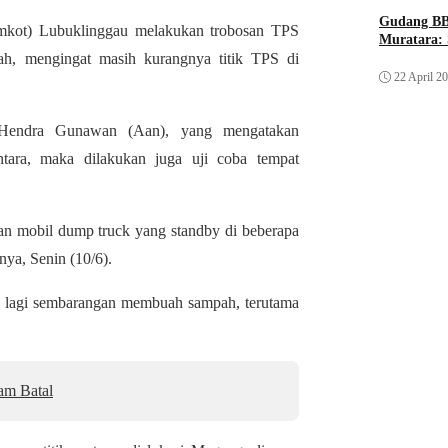
Gudang BB
mkot) Lubuklinggau melakukan trobosan TPS
Muratara: 
pah, mengingat masih kurangnya titik TPS di
22 April 2
 Hendra Gunawan (Aan), yang mengatakan
ara, maka dilakukan juga uji coba tempat
an mobil dump truck yang standby di beberapa
nya, Senin (10/6).
ak lagi sembarangan membuah sampah, terutama
am Batal