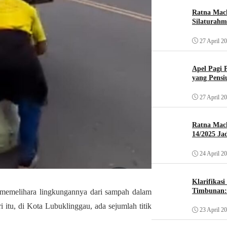
Ratna Mach
Silaturahm
27 April 2
Apel Pagi 
yang Pensi
27 April 2
Ratna Mac
14/2025 Ja
24 April 2
Klarifikas
Timbunan: 
 memelihara lingkungannya dari sampah dalam
tu, di Kota Lubuklinggau, ada sejumlah titik
23 April 2