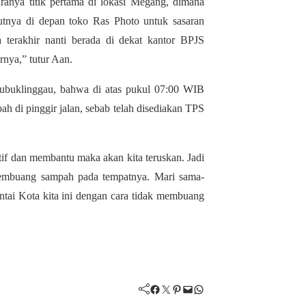
aranya titik pertama di lokasi Megang, dimana
jutnya di depan toko Ras Photo untuk sasaran
 terakhir nanti berada di dekat kantor BPJS
nya,” tutur Aan.
Lubuklinggau, bahwa di atas pukul 07:00 WIB
 di pinggir jalan, sebab telah disediakan TPS
ktif dan membantu maka akan kita teruskan. Jadi
membuang sampah pada tempatnya. Mari sama-
ntai Kota kita ini dengan cara tidak membuang
Facebook
Twitter
Pinterest
Mail
WhatsApp