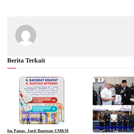
Berita Terkait
Berita Investigasi
Lubuklinggau
Advertorial
Lubuklinggau
Isu Panas: Janji Bantuan UMKM