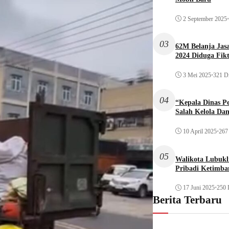
2 September 2025
•
03
62M Belanja Jas
2024 Diduga Fikt
3 Mei 2025
•
321 Di
04
“Kepala Dinas P
Salah Kelola Da
10 April 2025
•
267 
05
Walikota Lubukli
Pribadi Ketimba
17 Juni 2025
•
250 
Berita Terbaru