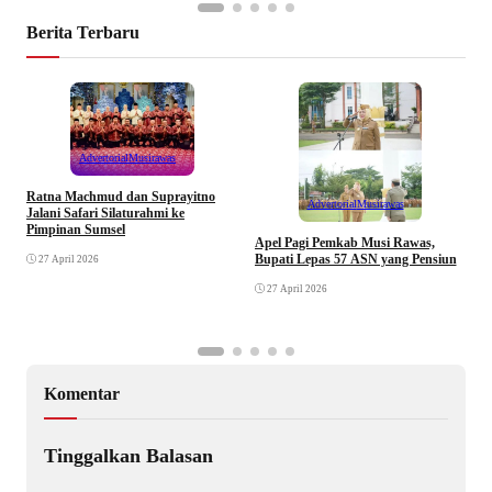
Berita Terbaru
Advertorial
Musirawas
Ratna Machmud dan Suprayitno
Advertorial
Musirawas
Jalani Safari Silaturahmi ke
Pimpinan Sumsel
R
Apel Pagi Pemkab Musi Rawas,
S
Bupati Lepas 57 ASN yang Pensiun
27 April 2026
F
27 April 2026
Komentar
Tinggalkan Balasan