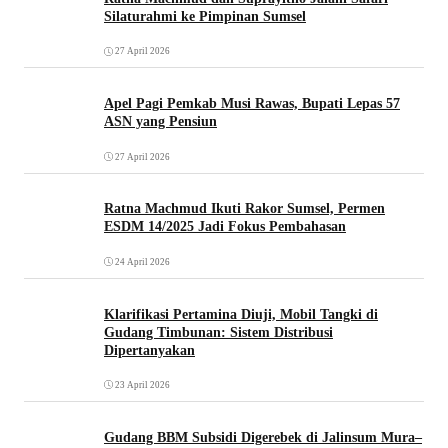
Silaturahmi ke Pimpinan Sumsel
27 April 2026
Apel Pagi Pemkab Musi Rawas, Bupati Lepas 57
ASN yang Pensiun
27 April 2026
Ratna Machmud Ikuti Rakor Sumsel, Permen
ESDM 14/2025 Jadi Fokus Pembahasan
24 April 2026
Klarifikasi Pertamina Diuji, Mobil Tangki di
Gudang Timbunan: Sistem Distribusi
Dipertanyakan
23 April 2026
Gudang BBM Subsidi Digerebek di Jalinsum Mura–