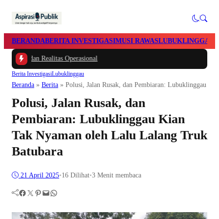
BERANDA
BERITA INVESTIGASI
MUSI RAWAS
LUBUKLINGGAU
 dan Realitas Operasional
Berita Investigasi
Lubuklinggau
Beranda
»
Berita
»
Polusi, Jalan Rusak, dan Pembiaran: Lubuklinggau Ki
Polusi, Jalan Rusak, dan
Pembiaran: Lubuklinggau Kian
Tak Nyaman oleh Lalu Lalang Truk
Batubara
21 April 2025
•
16
Dilihat
•
3 Menit membaca
Facebook
Twitter
Pinterest
Mail
WhatsApp