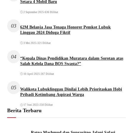
Setara 4 Mobil Baru
2 September 2025
•
636 Dilihat
03
62M Belanja Jasa Tenaga Honorer Pemkot Lubuk
Linggau 2024 Diduga Fiktif
3 Mei 2025
•
321 Dilihat
04
“Kepala Dinas Pendidikan Muratara dalam Sorotan atas
Salah Kelola Dana BOS Swasta?”
10 April 2025
•
267 Dilihat
05
Walikota Lubuklinggau Dinilai Lebih Prioritaskan Hobi
Pribadi Ketimbang Aspirasi Warga
17 Juni 2025
•
250 Dilihat
Berita Terbaru
Ratna Machmud dan Suprayitno Jalani Safari