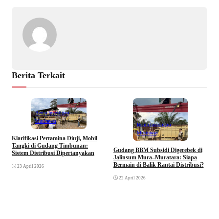
Berita Terkait
Berita Investigasi
Musirawas
Berita Investigasi
Musirawas
Klarifikasi Pertamina Diuji, Mobil
R
Tangki di Gudang Timbunan:
R
Gudang BBM Subsidi Digerebek di
Sistem Distribusi Dipertanyakan
L
Jalinsum Mura–Muratara: Siapa
Bermain di Balik Rantai Distribusi?
23 April 2026
22 April 2026