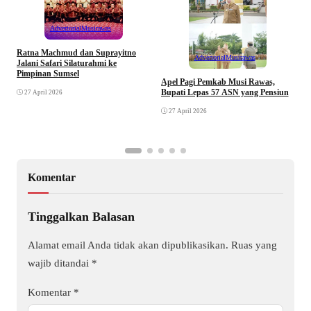
Advertorial
Musirawas
Ratna Machmud dan Suprayitno
Advertorial
Musirawas
Jalani Safari Silaturahmi ke
Pimpinan Sumsel
R
Apel Pagi Pemkab Musi Rawas,
S
Bupati Lepas 57 ASN yang Pensiun
27 April 2026
F
27 April 2026
Komentar
Tinggalkan Balasan
Alamat email Anda tidak akan dipublikasikan.
Ruas yang
wajib ditandai
*
Komentar
*