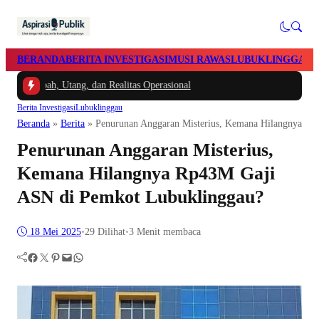
BERANDA
BERITA INVESTIGASI
MUSI RAWAS
LUBUKLINGGAU
bah, Utang, dan Realitas Operasional
Berita Investigasi
Lubuklinggau
Beranda
»
Berita
»
Penurunan Anggaran Misterius, Kemana Hilangnya R
Penurunan Anggaran Misterius,
Kemana Hilangnya Rp43M Gaji
ASN di Pemkot Lubuklinggau?
18 Mei 2025
•
29
Dilihat
•
3 Menit membaca
Facebook
Twitter
Pinterest
Mail
WhatsApp