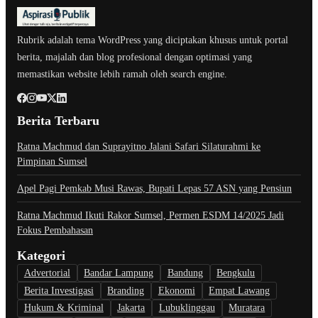
Rubrik adalah tema WordPress yang diciptakan khusus untuk portal
berita, majalah dan blog profesional dengan optimasi yang
memastikan website lebih ramah oleh search engine.
Berita Terbaru
Ratna Machmud dan Suprayitno Jalani Safari Silaturahmi ke
Pimpinan Sumsel
Apel Pagi Pemkab Musi Rawas, Bupati Lepas 57 ASN yang Pensiun
Ratna Machmud Ikuti Rakor Sumsel, Permen ESDM 14/2025 Jadi
Fokus Pembahasan
Kategori
Advertorial
Bandar Lampung
Bandung
Bengkulu
Berita Investigasi
Branding
Ekonomi
Empat Lawang
Hukum & Kriminal
Jakarta
Lubuklinggau
Muratara