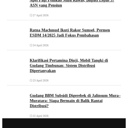
Apel Pagi Pemkab Musi Rawas, Bupati Lepas 57
ASN yang Pensiun
27 April 2026
Ratna Machmud Ikuti Rakor Sumsel, Permen
ESDM 14/2025 Jadi Fokus Pembahasan
24 April 2026
Klarifikasi Pertamina Diuji, Mobil Tangki di
Gudang Timbunan: Sistem Distribusi
Dipertanyakan
23 April 2026
Gudang BBM Subsidi Digerebek di Jalinsum Mura–
Muratara: Siapa Bermain di Balik Rantai
Distribusi?
22 April 2026