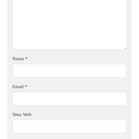
Nama
*
Email
*
Situs Web