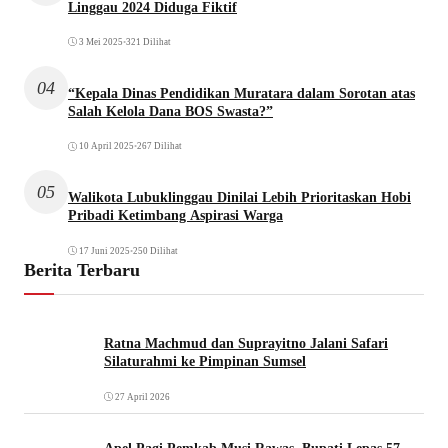
Linggau 2024 Diduga Fiktif
3 Mei 2025
•
321 Dilihat
04
“Kepala Dinas Pendidikan Muratara dalam Sorotan atas
Salah Kelola Dana BOS Swasta?”
10 April 2025
•
267 Dilihat
05
Walikota Lubuklinggau Dinilai Lebih Prioritaskan Hobi
Pribadi Ketimbang Aspirasi Warga
17 Juni 2025
•
250 Dilihat
Berita Terbaru
Ratna Machmud dan Suprayitno Jalani Safari
Silaturahmi ke Pimpinan Sumsel
27 April 2026