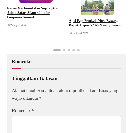
Ratna Machmud dan Suprayitno
Advertorial
Musirawas
Jalani Safari Silaturahmi ke
Pimpinan Sumsel
R
Apel Pagi Pemkab Musi Rawas,
S
Bupati Lepas 57 ASN yang Pensiun
27 April 2026
F
27 April 2026
Komentar
Tinggalkan Balasan
Alamat email Anda tidak akan dipublikasikan.
Ruas yang
wajib ditandai
*
Komentar
*