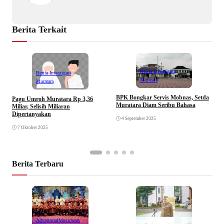
Berita Terkait
Berita Investigasi
Berita Investigasi
Muratara
Muratara
BPK Bongkar Servis Mobnas, Setda
Pagu Umroh Muratara Rp 3,36
M
Muratara Diam Seribu Bahasa
Miliar, Selisih Miliaran
R
Dipertanyakan
4 September 2025
7 Oktober 2025
Berita Terbaru
Advertorial
Musirawas