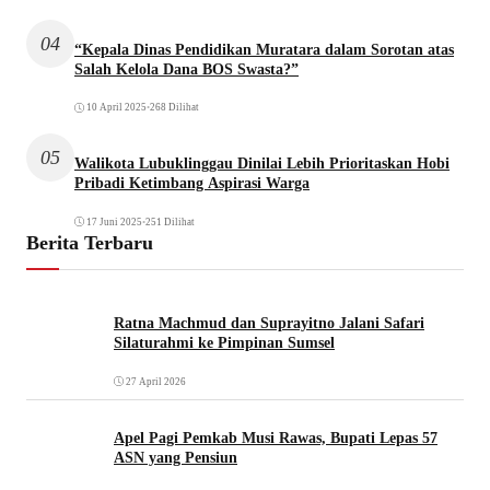
04
“Kepala Dinas Pendidikan Muratara dalam Sorotan atas
Salah Kelola Dana BOS Swasta?”
10 April 2025
•
268 Dilihat
05
Walikota Lubuklinggau Dinilai Lebih Prioritaskan Hobi
Pribadi Ketimbang Aspirasi Warga
17 Juni 2025
•
251 Dilihat
Berita Terbaru
Ratna Machmud dan Suprayitno Jalani Safari
Silaturahmi ke Pimpinan Sumsel
27 April 2026
Apel Pagi Pemkab Musi Rawas, Bupati Lepas 57
ASN yang Pensiun