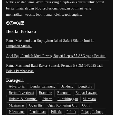
Rubrik adalah tema WordPress yang diciptakan khusus untuk portal
berita, majalah dan blog profesional dengan optimasi yang
memastikan website lebih ramah oleh search engine.
Berita Terbaru
Ratna Machmud dan Suprayitno Jalani Safari Silaturahmi ke
Pimpinan Sumsel
Apel Pagi Pemkab Musi Rawas, Bupati Lepas 57 ASN yang Pensiun
Ratna Machmud Ikuti Rakor Sumsel, Permen ESDM 14/2025 Jadi
Fokus Pembahasan
Kategori
Advertorial
Bandar Lampung
Bandung
Bengkulu
Berita Investigasi
Branding
Ekonomi
Empat Lawang
Hukum & Kriminal
Jakarta
Lubuklinggau
Muratara
Musirawas
Ogan Ilir
Ogan Komering Ulu
Opini
Palembang
Pendidikan
Pilkada
Politik
Rejang Lebong