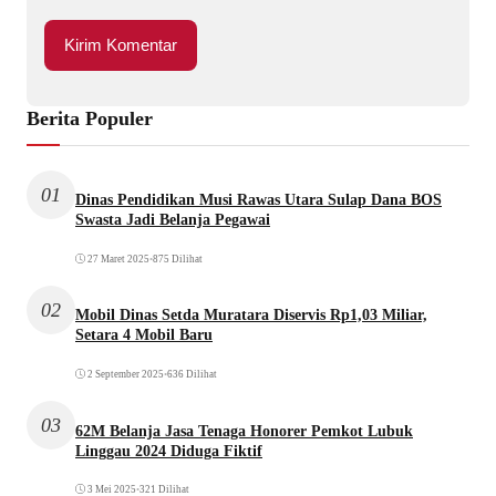
Berita Populer
01
Dinas Pendidikan Musi Rawas Utara Sulap Dana BOS
Swasta Jadi Belanja Pegawai
27 Maret 2025
•
875 Dilihat
02
Mobil Dinas Setda Muratara Diservis Rp1,03 Miliar,
Setara 4 Mobil Baru
2 September 2025
•
636 Dilihat
03
62M Belanja Jasa Tenaga Honorer Pemkot Lubuk
Linggau 2024 Diduga Fiktif
3 Mei 2025
•
321 Dilihat