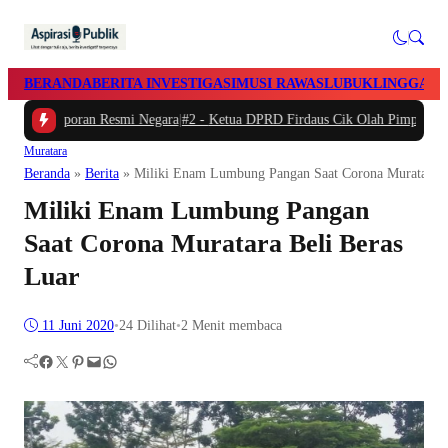
BERANDA
BERITA INVESTIGASI
MUSI RAWAS
LUBUKLINGGAU
i Laporan Resmi Negara
|
#2 -
Ketua DPRD Firdaus Cik Olah Pimpin Paripurna 
Muratara
Beranda
»
Berita
»
Miliki Enam Lumbung Pangan Saat Corona Muratara B
Miliki Enam Lumbung Pangan
Saat Corona Muratara Beli Beras
Luar
11 Juni 2020
•
24
Dilihat
•
2 Menit membaca
Facebook
Twitter
Pinterest
Mail
WhatsApp