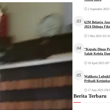
2 September 2025
•
03
62M Belanja Jas
2024 Diduga Fikt
3 Mei 2025
•
321 Di
04
“Kepala Dinas P
Salah Kelola Da
10 April 2025
•
267 
05
Walikota Lubukli
Pribadi Ketimba
17 Juni 2025
•
250 
Berita Terbaru