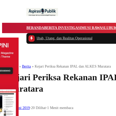
BERANDA
BERITA INVESTIGASI
MUSI RAWAS
LUBU
ra Dana Hibah, Utang, dan Realitas Operasional
Muratara
Beranda
»
Berita
»
Kejari Periksa Rekanan IPAL dan ALKES Muratara
Kejari Periksa Rekanan IP
Muratara
25 Juni 2019
•
20
Dilihat
•
1 Menit membaca