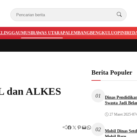
KLINGGAU
MUSIRAWAS UTARA
PALEMBANG
BENGKULU
OPINI
RED
Berita Populer
AL dan ALKES
01
Dinas Pendidika
Swasta Jadi Bela
27 Maret 2025
•
874
Facebook
Twitter
Pinterest
Mail
WhatsApp
02
Mobil Dinas Setd
Mobil Baru