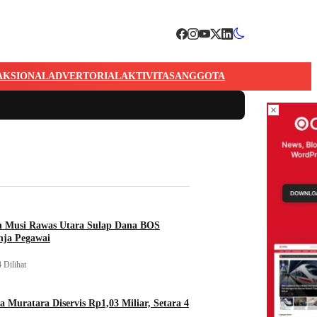
AKSIONAL
ADVERTORIAL
AKTIVITAS
ANGGOTA
×
n Musi Rawas Utara Sulap Dana BOS
nja Pegawai
 Dilihat
a Muratara Diservis Rp1,03 Miliar, Setara 4