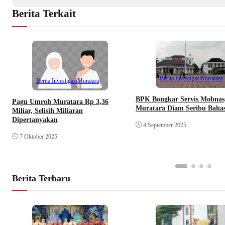
Berita Terkait
Berita Investigasi
Muratara
Berita Investigasi
Muratara
BPK Bongkar Servis Mobnas,
Pagu Umroh Muratara Rp 3,36
Muratara Diam Seribu Baha
Miliar, Selisih Miliaran
Dipertanyakan
4 September 2025
7 Oktober 2025
Berita Terbaru