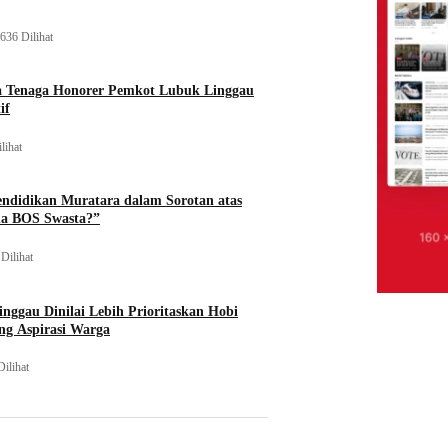
636 Dilihat
a Tenaga Honorer Pemkot Lubuk Linggau
if
lihat
endidikan Muratara dalam Sorotan atas
na BOS Swasta?”
Dilihat
nggau Dinilai Lebih Prioritaskan Hobi
ng Aspirasi Warga
Dilihat