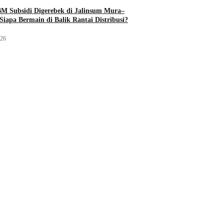
M Subsidi Digerebek di Jalinsum Mura–
Siapa Bermain di Balik Rantai Distribusi?
026