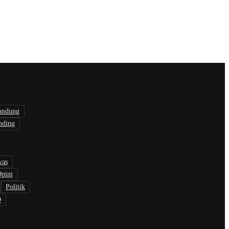
andung
nding
was
pini
Politik
O