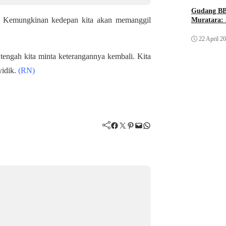
Gudang BB
n. Kemungkinan kedepan kita akan memanggil
Muratara: 
22 April 2
 tengah kita minta keterangannya kembali. Kita
yidik.
(RN)
Facebook
Twitter
Pinterest
Mail
WhatsApp