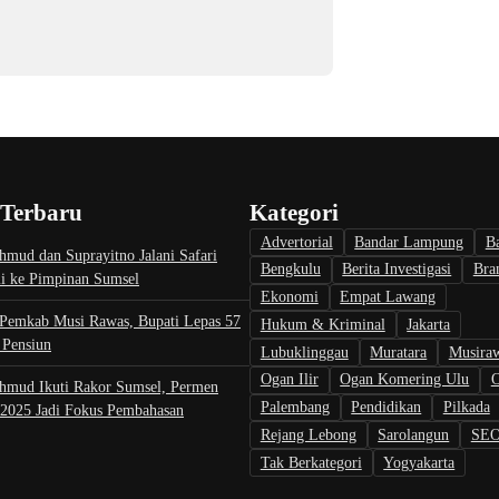
 Terbaru
Kategori
Advertorial
Bandar Lampung
B
mud dan Suprayitno Jalani Safari
Bengkulu
Berita Investigasi
Bra
mi ke Pimpinan Sumsel
Ekonomi
Empat Lawang
 Pemkab Musi Rawas, Bupati Lepas 57
Hukum & Kriminal
Jakarta
Pensiun
Lubuklinggau
Muratara
Musira
Ogan Ilir
Ogan Komering Ulu
O
hmud Ikuti Rakor Sumsel, Permen
Palembang
Pendidikan
Pilkada
025 Jadi Fokus Pembahasan
Rejang Lebong
Sarolangun
SE
Tak Berkategori
Yogyakarta