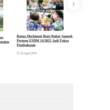
Berita Investigasi
Klarifikasi Pertamina
Tangki di Gudang Ti
Distribusi Dipertany
Advertorial
Musirawas
23 April 2026
Ratna Machmud Ikuti Rakor Sumsel,
as,
Permen ESDM 14/2025 Jadi Fokus
ensiun
Pembahasan
24 April 2026