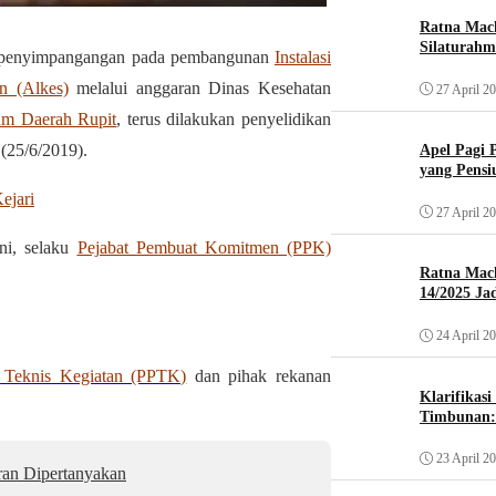
Ratna Mach
Silaturahm
n penyimpangangan pada pembangunan
Instalasi
n (Alkes)
melalui anggaran Dinas Kesehatan
27 April 2
m Daerah Rupit
, terus dilakukan penyelidikan
(25/6/2019).
Apel Pagi 
yang Pensi
ejari
27 April 2
ni, selaku
Pejabat Pembuat Komitmen (PPK)
Ratna Mac
14/2025 Ja
24 April 2
a Teknis Kegiatan (PPTK)
dan pihak rekanan
Klarifikas
Timbunan: 
23 April 2
aran Dipertanyakan