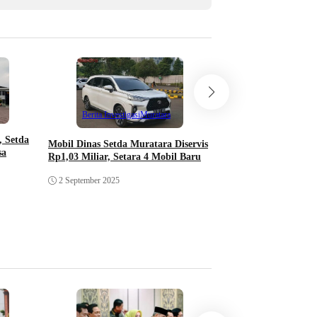
Berita Investigasi
Berita Investigasi
Muratara
101 Sarang Walet di 
 Setda
Mobil Dinas Setda Muratara Diservis
Bayar Pajak, PAD M
sa
Rp1,03 Miliar, Setara 4 Mobil Baru
Jejak
2 September 2025
11 Mei 2025