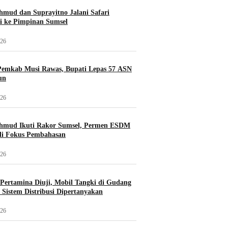
mud dan Suprayitno Jalani Safari
i ke Pimpinan Sumsel
026
Pemkab Musi Rawas, Bupati Lepas 57 ASN
un
026
hmud Ikuti Rakor Sumsel, Permen ESDM
di Fokus Pembahasan
026
i Pertamina Diuji, Mobil Tangki di Gudang
Sistem Distribusi Dipertanyakan
026