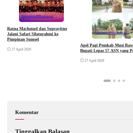
Advertorial
Musirawas
Ratna Machmud dan Suprayitno
Advertorial
Musirawas
Jalani Safari Silaturahmi ke
Pimpinan Sumsel
Apel Pagi Pemkab Musi Raw
27 April 2026
Bupati Lepas 57 ASN yang P
27 April 2026
Komentar
Tinggalkan Balasan