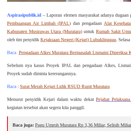
Aspirasipublik.id
– Laporan elemen masyarakat adanya dugaa
Pembuangan Air Limbah (IPAL)
dan pengadaan
Alat Kesehata
Kabupaten Musirawas Utara (Muratara)
untuk
Rumah Sakit Umu
oleh tim penyidik
Kejaksaan Negeri (Kejari) Lubuklinggau
.
Selasa 
Baca
Pengadaan Alkes Muratara Bermasalah Lismaini Diperiksa K
Sebelum nya kasus Proyek IPAL dan pengadaan Alkes, Lismai
Proyek sudah diminta kererangannya.
Baca
:
Surat Merah Kejari Lidik RSUD Rupit Muratara
Menurut penyidik Kejari dalam waktu dekat
Pejabat Pelaksan
kegiatan tersebut akan segera kita panggil.
Baca juga:
Pagu Umroh Muratara Rp 3,36 Miliar, Selisih Mili