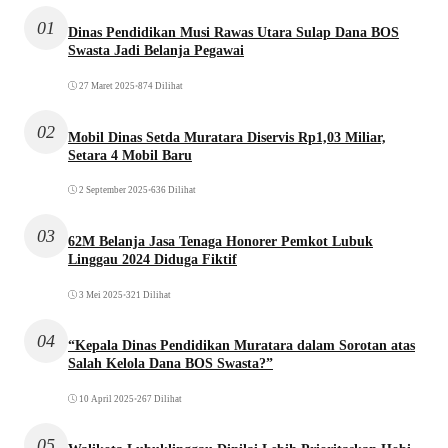
01
Dinas Pendidikan Musi Rawas Utara Sulap Dana BOS
Swasta Jadi Belanja Pegawai
27 Maret 2025
•
874 Dilihat
02
Mobil Dinas Setda Muratara Diservis Rp1,03 Miliar,
Setara 4 Mobil Baru
2 September 2025
•
636 Dilihat
03
62M Belanja Jasa Tenaga Honorer Pemkot Lubuk
Linggau 2024 Diduga Fiktif
3 Mei 2025
•
321 Dilihat
04
“Kepala Dinas Pendidikan Muratara dalam Sorotan atas
Salah Kelola Dana BOS Swasta?”
10 April 2025
•
267 Dilihat
05