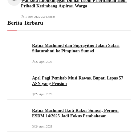
Walikota Lubuklinggau Dinilai Lebih Prioritaskan Hobi
Pribadi Ketimbang Aspirasi Warga
17 Juni 2025
•
250 Dilihat
Berita Terbaru
Ratna Machmud dan Suprayitno Jalani Safari
Silaturahmi ke Pimpinan Sumsel
27 April 2026
Apel Pagi Pemkab Musi Rawas, Bupati Lepas 57
ASN yang Pensiun
27 April 2026
Ratna Machmud Ikuti Rakor Sumsel, Permen
ESDM 14/2025 Jadi Fokus Pembahasan
24 April 2026