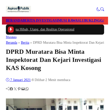
BERANDA
BERITA INVESTIGASI
MUSI RAWAS
LUBUKLINGGAU
Dana Hibah, Utang, dan Realitas Operasional
Muratara
Beranda
»
Berita
»
DPRD Muratara Bisa Minta Inspektorat Dan Kejari In
DPRD Muratara Bisa Minta
Inspektorat Dan Kejari Investigasi
KAS Kosong
7 Januari 2021
•
8
Dilihat
•
2 Menit membaca
Facebook
Twitter
Pinterest
Mail
WhatsApp