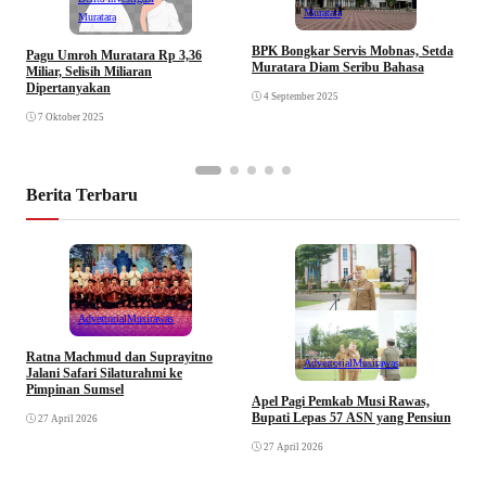
Muratara
Muratara
BPK Bongkar Servis Mobnas, Setda
Pagu Umroh Muratara Rp 3,36
M
Muratara Diam Seribu Bahasa
Miliar, Selisih Miliaran
R
Dipertanyakan
4 September 2025
7 Oktober 2025
Berita Terbaru
Advertorial
Musirawas
Ratna Machmud dan Suprayitno
Advertorial
Musirawas
Jalani Safari Silaturahmi ke
Pimpinan Sumsel
R
Apel Pagi Pemkab Musi Rawas,
S
Bupati Lepas 57 ASN yang Pensiun
27 April 2026
F
27 April 2026