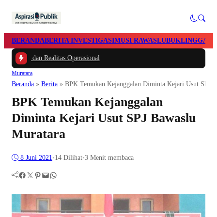
BERANDA
BERITA INVESTIGASI
MUSI RAWAS
LUBUKLINGGAU
, dan Realitas Operasional
Muratara
Beranda
»
Berita
»
BPK Temukan Kejanggalan Diminta Kejari Usut SPJ B
BPK Temukan Kejanggalan
Diminta Kejari Usut SPJ Bawaslu
Muratara
8 Juni 2021
•
14
Dilihat
•
3 Menit membaca
Facebook
Twitter
Pinterest
Mail
WhatsApp