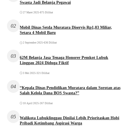
Swasta Jadi Belanja Pegawai
27 Maret 2025
•
875 Dilihat
02
Mobil Dinas Setda Muratara Diservis Rp1,03 Miliar,
Setara 4 Mobil Baru
2 September 2025
•
636 Dilihat
03
62M Belanja Jasa Tenaga Honorer Pemkot Lubuk
Linggau 2024 Diduga Fiktif
3 Mei 2025
•
321 Dilihat
04
“Kepala Dinas Pendidikan Muratara dalam Sorotan atas
Salah Kelola Dana BOS Swasta?”
10 April 2025
•
267 Dilihat
05
Walikota Lubuklinggau Dinilai Lebih Prioritaskan Hobi
Pribadi Ketimbang Aspirasi Warga