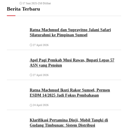
17 Juni 2025
•
250 Dilihat
Berita Terbaru
Ratna Machmud dan Suprayitno Jalani Safari
Silaturahmi ke Pimpinan Sumsel
27 April 2026
Apel Pagi Pemkab Musi Rawas, Bupati Lepas 57
ASN yang Pensiun
27 April 2026
Ratna Machmud Ikuti Rakor Sumsel, Permen
ESDM 14/2025 Jadi Fokus Pembahasan
24 April 2026
Klarifikasi Pertamina Diuji, Mobil Tangki di
Gudang Timbunan: Sistem Distribusi