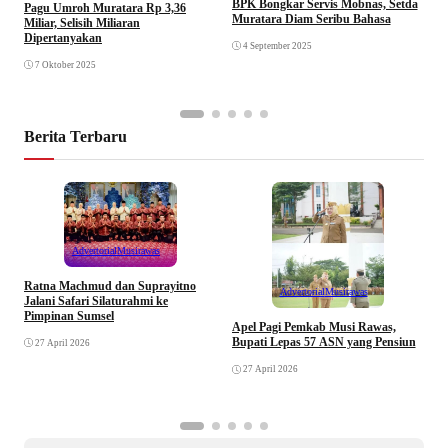
BPK Bongkar Servis Mobnas, Setda
Pagu Umroh Muratara Rp 3,36
M
Muratara Diam Seribu Bahasa
Miliar, Selisih Miliaran
R
Dipertanyakan
4 September 2025
7 Oktober 2025
Berita Terbaru
Advertorial
Musirawas
Ratna Machmud dan Suprayitno
Advertorial
Musirawas
Jalani Safari Silaturahmi ke
Pimpinan Sumsel
R
Apel Pagi Pemkab Musi Rawas,
S
Bupati Lepas 57 ASN yang Pensiun
27 April 2026
F
27 April 2026