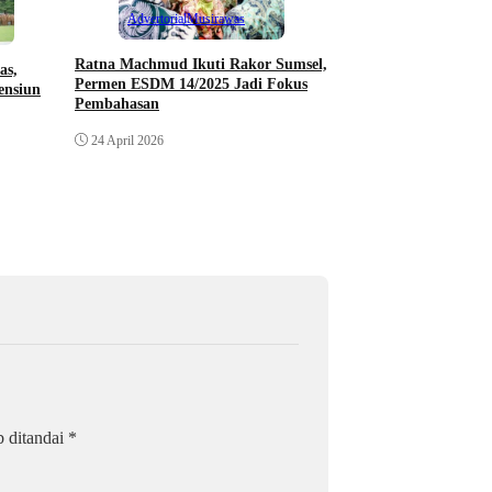
Distribusi Dipertany
Advertorial
Musirawas
23 April 2026
Ratna Machmud Ikuti Rakor Sumsel,
as,
Permen ESDM 14/2025 Jadi Fokus
ensiun
Pembahasan
24 April 2026
b ditandai
*