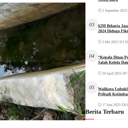
2 September 2025
•
03
62M Belanja Jas
2024 Diduga Fikt
3 Mei 2025
•
321 Di
04
“Kepala Dinas P
Salah Kelola Da
10 April 2025
•
267 
05
Walikota Lubukli
Pribadi Ketimba
17 Juni 2025
•
250 
Berita Terbaru