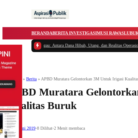
BERANDA
BERITA INVESTIGASI
MUSI RAWAS
LUBU
uk Linggau: Antara Dana Hibah, Utang, dan Realitas Operasional
Muratara
Beranda
»
Berita
»
APBD Muratara Gelontorkan 3M Untuk Irigasi Kualita
APBD Muratara Gelontorkan
Kualitas Buruk
13 Juni 2019
•
8
Dilihat
•
2 Menit membaca