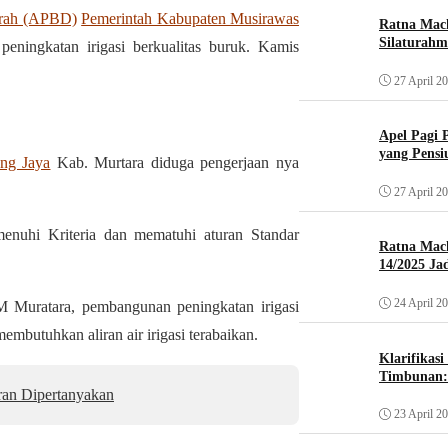
erah (APBD)
Pemerintah Kabupaten Musirawas
Ratna Mach
Silaturahm
ningkatan irigasi berkualitas buruk. Kamis
27 April 2
Apel Pagi 
yang Pensi
ng Jaya
Kab. Murtara diduga pengerjaan nya
27 April 2
menuhi Kriteria dan mematuhi aturan Standar
Ratna Mac
14/2025 Ja
24 April 2
 Muratara, pembangunan peningkatan irigasi
embutuhkan aliran air irigasi terabaikan.
Klarifikas
Timbunan: 
aran Dipertanyakan
23 April 2