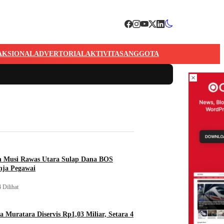
AKSIONAL
ADVERTORIAL
AKTIVITAS
ANGGOTA
×
n Musi Rawas Utara Sulap Dana BOS
nja Pegawai
 Dilihat
a Muratara Diservis Rp1,03 Miliar, Setara 4