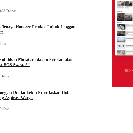
636 Dilihat
a Tenaga Honorer Pemkot Lubuk Linggau
if
lihat
endidikan Muratara dalam Sorotan atas
na BOS Swasta?”
Dilihat
nggau Dinilai Lebih Prioritaskan Hobi
ng Aspirasi Warga
Dilihat