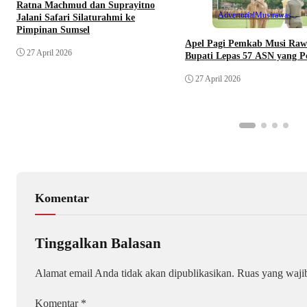
Ratna Machmud dan Suprayitno
Advertorial
Musirawas
Jalani Safari Silaturahmi ke
Pimpinan Sumsel
Apel Pagi Pemkab Musi Raw
27 April 2026
Bupati Lepas 57 ASN yang P
27 April 2026
Komentar
Tinggalkan Balasan
Alamat email Anda tidak akan dipublikasikan.
Ruas yang waji
Komentar
*