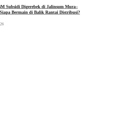
M Subsidi Digerebek di Jalinsum Mura–
Siapa Bermain di Balik Rantai Distribusi?
026