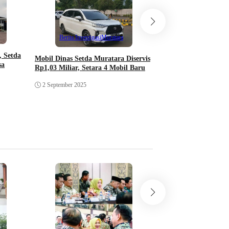
Berita Investigasi
Berita Investigasi
Muratara
101 Sarang Walet di 
 Setda
Mobil Dinas Setda Muratara Diservis
Bayar Pajak, PAD M
sa
Rp1,03 Miliar, Setara 4 Mobil Baru
Jejak
2 September 2025
11 Mei 2025
Berita Investigasi
Klarifikasi Pertamina
Tangki di Gudang Ti