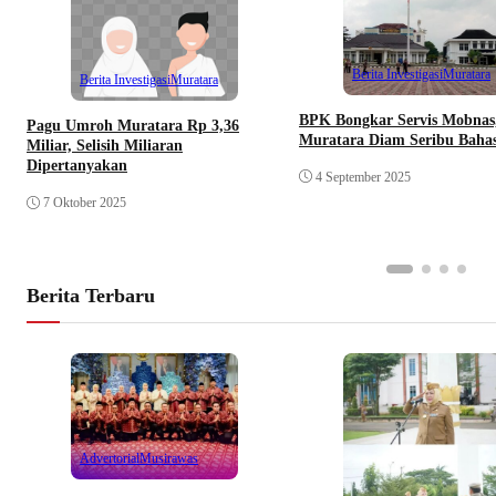
Berita Investigasi
Muratara
Berita Investigasi
Muratara
BPK Bongkar Servis Mobnas,
Pagu Umroh Muratara Rp 3,36
Muratara Diam Seribu Baha
Miliar, Selisih Miliaran
Dipertanyakan
4 September 2025
7 Oktober 2025
Berita Terbaru
Advertorial
Musirawas