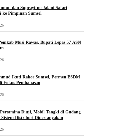
mud dan Suprayitno Jalani Safari
i ke Pimpinan Sumsel
026
Pemkab Musi Rawas, Bupati Lepas 57 ASN
un
026
hmud Ikuti Rakor Sumsel, Permen ESDM
di Fokus Pembahasan
026
i Pertamina Diuji, Mobil Tangki di Gudang
Sistem Distribusi Dipertanyakan
026