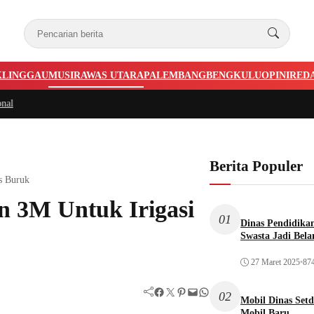
KLINGGAU
MUSIRAWAS UTARA
PALEMBANG
BENGKULU
OPINI
RED
Berita Populer
s Buruk
 3M Untuk Irigasi
01
Dinas Pendidika
Swasta Jadi Bela
27 Maret 2025
•
874
Facebook
Twitter
Pinterest
Mail
WhatsApp
02
Mobil Dinas Setd
Mobil Baru