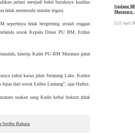
uhkan petani menjadi bukti buruknya kualitas
Gudang BB
na tidak memenuhi standar irigasi.
Muratara: 
UBM sepertinya tidak bergeming seolah enggan
22 April 2
a melanda sosok Kepala Dinas PU BM, Erdius
rmasalah, kinerja Kadis PU-BM Muratara patut
ranya yakni kasus jalan Simpang Lake, Kantor
 lepas dari sosok Erdius Lantang”, ujar Hafiez.
ratara seakan sang Kadis kebal hukum tidak
 Seribu Bahasa