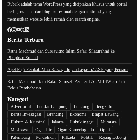
Rubrik adalah tema WordPress yang diciptakan khusus untuk portal
berita, majalah dan blog profesional dengan optimasi yang
memastikan website lebih ramah oleh search engine.
Berita Terbaru
Ratna Machmud dan Suprayitno Jalani Safari Silaturahmi ke
Pimpinan Sumsel
Apel Pagi Pemkab Musi Rawas, Bupati Lepas 57 ASN yang Pensiun
Ratna Machmud Ikuti Rakor Sumsel, Permen ESDM 14/2025 Jadi
Fokus Pembahasan
Kategori
Advertorial
Bandar Lampung
Bandung
Bengkulu
Berita Investigasi
Branding
Ekonomi
Empat Lawang
Hukum & Kriminal
Jakarta
Lubuklinggau
Muratara
Musirawas
Ogan Ilir
Ogan Komering Ulu
Opini
Palembang
Pendidikan
Pilkada
Politik
Rejang Lebong