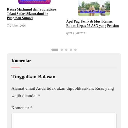
Ratna Machmud dan Suprayitno
Advertorial
Musirawas
Jalani Safari Silaturahmi ke
Pimpinan Sumsel
R
Apel Pagi Pemkab Musi Rawas,
S
Bupati Lepas 57 ASN yang Pensiun
27 April 2026
F
27 April 2026
Komentar
Tinggalkan Balasan
Alamat email Anda tidak akan dipublikasikan.
Ruas yang
wajib ditandai
*
Komentar
*