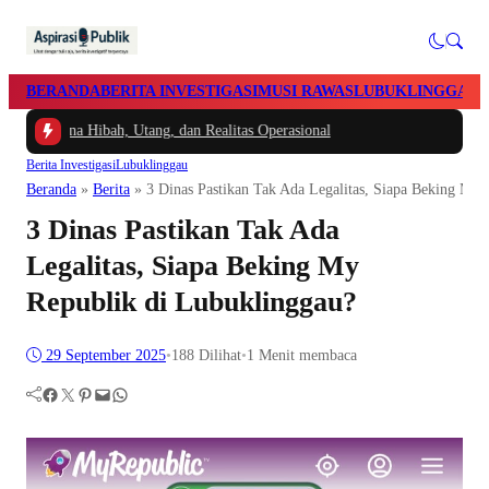
BERANDA
BERITA INVESTIGASI
MUSI RAWAS
LUBUKLINGGAU
 Dana Hibah, Utang, dan Realitas Operasional
Berita Investigasi
Lubuklinggau
Beranda
»
Berita
»
3 Dinas Pastikan Tak Ada Legalitas, Siapa Beking My
3 Dinas Pastikan Tak Ada
Legalitas, Siapa Beking My
Republik di Lubuklinggau?
29 September 2025
•
188
Dilihat
•
1 Menit membaca
Facebook
Twitter
Pinterest
Mail
WhatsApp