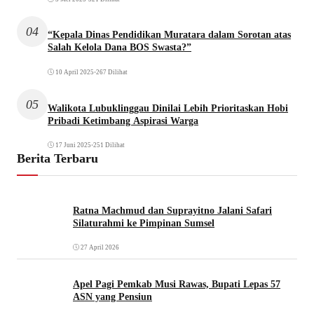
04
“Kepala Dinas Pendidikan Muratara dalam Sorotan atas
Salah Kelola Dana BOS Swasta?”
10 April 2025
•
267 Dilihat
05
Walikota Lubuklinggau Dinilai Lebih Prioritaskan Hobi
Pribadi Ketimbang Aspirasi Warga
17 Juni 2025
•
251 Dilihat
Berita Terbaru
Ratna Machmud dan Suprayitno Jalani Safari
Silaturahmi ke Pimpinan Sumsel
27 April 2026
Apel Pagi Pemkab Musi Rawas, Bupati Lepas 57
ASN yang Pensiun