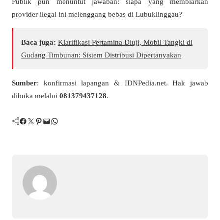
Publik pun menuntut jawaban: siapa yang membiarkan
provider ilegal ini melenggang bebas di Lubuklinggau?
Baca juga:
Klarifikasi Pertamina Diuji, Mobil Tangki di
Gudang Timbunan: Sistem Distribusi Dipertanyakan
Sumber
: konfirmasi lapangan & IDNPedia.net. Hak jawab
dibuka melalui
081379437128
.
Facebook
Twitter
Pinterest
Mail
WhatsApp