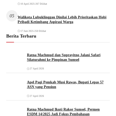
10 April 2025
•
267 Dilihat
05
Walikota Lubuklinggau Dinilai Lebih Prioritaskan Hobi
Pribadi Ketimbang Aspirasi Warga
17 Juni 2025
•
250 Dilihat
Berita Terbaru
Ratna Machmud dan Suprayitno Jalani Safari
Silaturahmi ke Pimpinan Sumsel
27 April 2026
Apel Pagi Pemkab Musi Rawas, Bupati Lepas 57
ASN yang Pensiun
27 April 2026
Ratna Machmud Ikuti Rakor Sumsel, Permen
ESDM 14/2025 Jadi Fokus Pembahasan