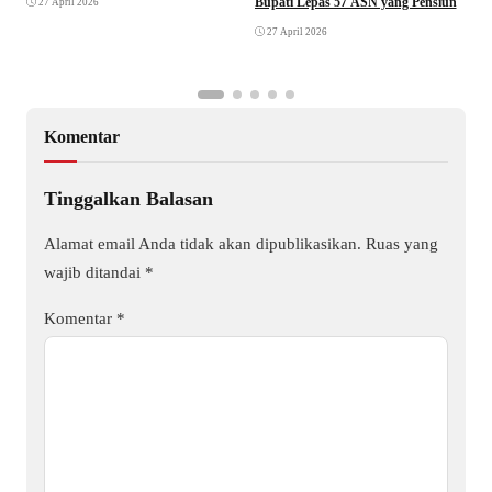
Bupati Lepas 57 ASN yang Pensiun
27 April 2026
F
27 April 2026
Komentar
Tinggalkan Balasan
Alamat email Anda tidak akan dipublikasikan.
Ruas yang
wajib ditandai
*
Komentar
*