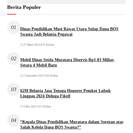
Berita Populer
01
Dinas Pendidikan Musi Rawas Utara Sulap Dana BOS
Swasta Jadi Belanja Pegawai
27 Maret 2025
•
875 Dilihat
02
Mobil Dinas Setda Muratara Diservis Rp1,03 Miliar,
Setara 4 Mobil Baru
2 September 2025
•
636 Dilihat
03
62M Belanja Jasa Tenaga Honorer Pemkot Lubuk
Linggau 2024 Diduga Fiktif
3 Mei 2025
•
321 Dilihat
04
“Kepala Dinas Pendidikan Muratara dalam Sorotan atas
Salah Kelola Dana BOS Swasta?”