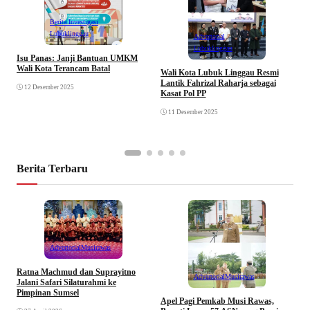
Berita Investigasi
Lubuklinggau
Advertorial
Lubuklinggau
Isu Panas: Janji Bantuan UMKM
K
Wali Kota Terancam Batal
B
Wali Kota Lubuk Linggau Resmi
P
Lantik Fahrizal Raharja sebagai
12 Desember 2025
Kasat Pol PP
11 Desember 2025
Berita Terbaru
Advertorial
Musirawas
Ratna Machmud dan Suprayitno
Advertorial
Musirawas
Jalani Safari Silaturahmi ke
Pimpinan Sumsel
R
Apel Pagi Pemkab Musi Rawas,
S