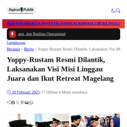
BERANDA
BERITA INVESTIGASI
MUSI RAWAS
LUBUKLINGGAU
ang, dan Realitas Operasional
Lubuklinggau
Beranda
»
Berita
»
Yoppy-Rustam Resmi Dilantik, Laksanakan Visi Misi L
Yoppy-Rustam Resmi Dilantik,
Laksanakan Visi Misi Linggau
Juara dan Ikut Retreat Magelang
20 Februari 2025
•
17
Dilihat
•
4 Menit membaca
Facebook
Twitter
Pinterest
Mail
WhatsApp