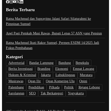
Berita Terbaru
Ratna Machmud dan Suprayitno Jalani Safari Silaturahmi ke
Pimpinan Sumsel
Apel Pagi Pemkab Musi Rawas, Bupati Lepas 57 ASN yang Pensiun
Ratna Machmud Ikuti Rakor Sumsel, Permen ESDM 14/2025 Jadi
Fokus Pembahasan
Kategori
Advertorial
Bandar Lampung
Bandung
Bengkulu
Berita Investigasi
Branding
Ekonomi
Empat Lawang
Hukum & Kriminal
Jakarta
Lubuklinggau
Muratara
Musirawas
Ogan Ilir
Ogan Komering Ulu
Opini
Palembang
Pendidikan
Pilkada
Politik
Rejang Lebong
Sarolangun
SEO
Tak Berkategori
Yogyakarta