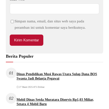
Simpan nama, email, dan situs web saya pada
peramban ini untuk komentar saya berikutnya.
Berita Populer
01
Dinas Pendidikan Musi Rawas Utara Sulap Dana BOS
Swasta Jadi Belanja Pegawai
27 Maret 2025
•
875 Dilihat
02
Mobil Dinas Setda Muratara Diservis Rp1,03 Miliar,
Setara 4 Mobil Baru