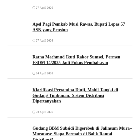
27 April 2026
Apel Pagi Pemkab Musi Rawas, Bupati Lepas 57
ASN yang Pensiun
27 April 2026
Ratna Machmud Ikuti Rakor Sumsel, Permen
ESDM 14/2025 Jadi Fokus Pembahasan
24 April 2026
Klarifikasi Pertamina Diuji, Mobil Tangki di
Gudang Timbunan: Sistem Distribusi
Dipertanyakan
23 April 2026
Gudang BBM Subsidi Digerebek di Jalinsum Mura–
Muratara: Siapa Bermain di Balik Rantai
Distribusi?