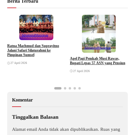
Berita Terbaru
Advertorial
Musirawas
Ratna Machmud dan Suprayitno
Advertorial
Musirawas
Jalani Safari Silaturahmi ke
Pimpinan Sumsel
R
Apel Pagi Pemkab Musi Rawas,
S
Bupati Lepas 57 ASN yang Pensiun
27 April 2026
F
27 April 2026
Komentar
Tinggalkan Balasan
Alamat email Anda tidak akan dipublikasikan.
Ruas yang