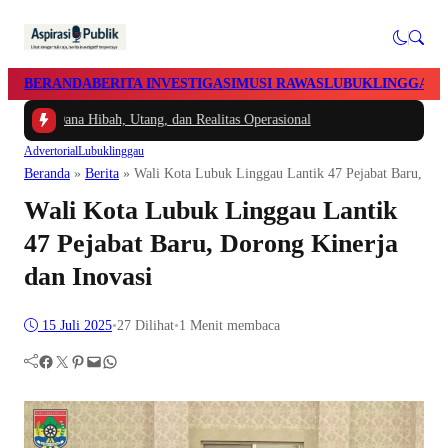
BERANDA
BERITA INVESTIGASI
MUSI RAWAS
LUBUKLINGGAU
a Dana Hibah, Utang, dan Realitas Operasional
Advertorial
Lubuklinggau
Beranda
»
Berita
»
Wali Kota Lubuk Linggau Lantik 47 Pejabat Baru, Dor
Wali Kota Lubuk Linggau Lantik
47 Pejabat Baru, Dorong Kinerja
dan Inovasi
15 Juli 2025
•
27
Dilihat
•
1 Menit membaca
Facebook
Twitter
Pinterest
Mail
WhatsApp