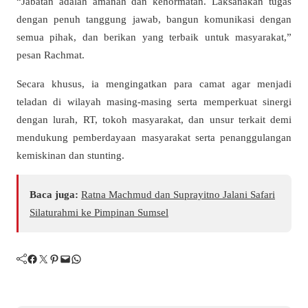
“Jabatan adalah amanah dan kehormatan. Laksanakan tugas
dengan penuh tanggung jawab, bangun komunikasi dengan
semua pihak, dan berikan yang terbaik untuk masyarakat,”
pesan Rachmat.
Secara khusus, ia mengingatkan para camat agar menjadi
teladan di wilayah masing-masing serta memperkuat sinergi
dengan lurah, RT, tokoh masyarakat, dan unsur terkait demi
mendukung pemberdayaan masyarakat serta penanggulangan
kemiskinan dan stunting.
Baca juga:
Ratna Machmud dan Suprayitno Jalani Safari
Silaturahmi ke Pimpinan Sumsel
Facebook
Twitter
Pinterest
Mail
WhatsApp