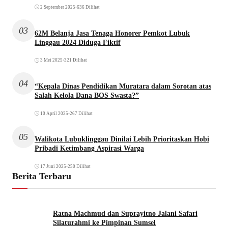
2 September 2025
•
636 Dilihat
03
62M Belanja Jasa Tenaga Honorer Pemkot Lubuk
Linggau 2024 Diduga Fiktif
3 Mei 2025
•
321 Dilihat
04
“Kepala Dinas Pendidikan Muratara dalam Sorotan atas
Salah Kelola Dana BOS Swasta?”
10 April 2025
•
267 Dilihat
05
Walikota Lubuklinggau Dinilai Lebih Prioritaskan Hobi
Pribadi Ketimbang Aspirasi Warga
17 Juni 2025
•
250 Dilihat
Berita Terbaru
Ratna Machmud dan Suprayitno Jalani Safari
Silaturahmi ke Pimpinan Sumsel