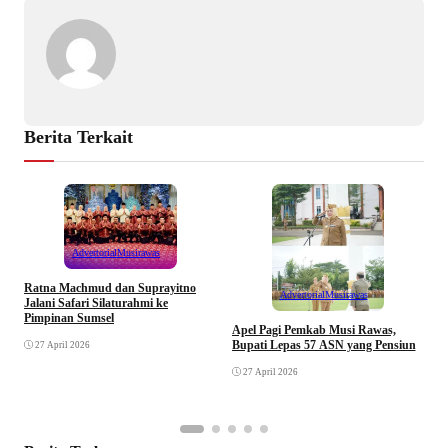
Berita Terkait
Advertorial
Musirawas
Ratna Machmud dan Suprayitno
Advertorial
Musirawas
Jalani Safari Silaturahmi ke
Pimpinan Sumsel
R
Apel Pagi Pemkab Musi Rawas,
S
Bupati Lepas 57 ASN yang Pensiun
27 April 2026
F
27 April 2026