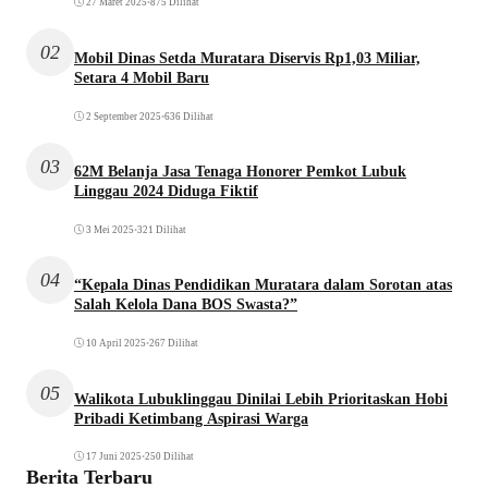
27 Maret 2025
•
875 Dilihat
02
Mobil Dinas Setda Muratara Diservis Rp1,03 Miliar,
Setara 4 Mobil Baru
2 September 2025
•
636 Dilihat
03
62M Belanja Jasa Tenaga Honorer Pemkot Lubuk
Linggau 2024 Diduga Fiktif
3 Mei 2025
•
321 Dilihat
04
“Kepala Dinas Pendidikan Muratara dalam Sorotan atas
Salah Kelola Dana BOS Swasta?”
10 April 2025
•
267 Dilihat
05
Walikota Lubuklinggau Dinilai Lebih Prioritaskan Hobi
Pribadi Ketimbang Aspirasi Warga
17 Juni 2025
•
250 Dilihat
Berita Terbaru