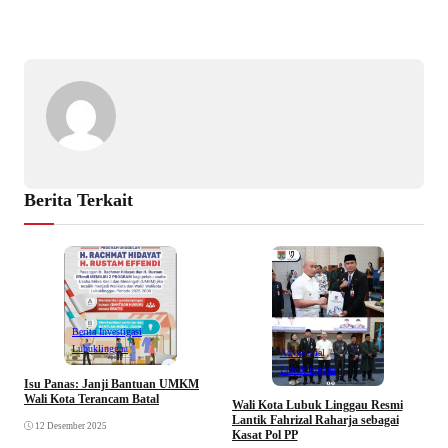
Berita Terkait
Berita Investigasi
Lubuklinggau
Advertorial
Lubuklinggau
Isu Panas: Janji Bantuan UMKM
K
Wali Kota Terancam Batal
B
Wali Kota Lubuk Linggau Resmi
P
Lantik Fahrizal Raharja sebagai
12 Desember 2025
Kasat Pol PP