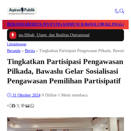
BERANDA
BERITA INVESTIGASI
MUSI RAWAS
LUBUKLINGGAU
 Dana Hibah, Utang, dan Realitas Operasional
Lubuklinggau
Beranda
»
Berita
»
Tingkatkan Partisipasi Pengawasan Pilkada, Bawaslu Ge
Tingkatkan Partisipasi Pengawasan
Pilkada, Bawaslu Gelar Sosialisasi
Pengawasan Pemilihan Partisipatif
31 Oktober 2024
•
9
Dilihat
•
1 Menit membaca
Facebook
Twitter
Pinterest
Mail
WhatsApp