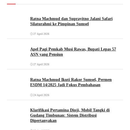
Ratna Machmud dan Suprayitno Jalani Safari
Silaturahmi ke Pimpinan Sumsel
27 April 2026
Apel Pagi Pemkab Musi Rawas, Bupati Lepas 57
ASN yang Pensiun
27 April 2026
Ratna Machmud Ikuti Rakor Sumsel, Permen
ESDM 14/2025 Jadi Fokus Pembahasan
24 April 2026
Klarifikasi Pertamina Diuji, Mobil Tangki di
Gudang Timbunan: Sistem Distribusi
Dipertanyakan