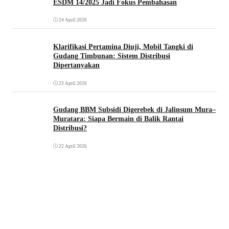
ESDM 14/2025 Jadi Fokus Pembahasan
24 April 2026
Klarifikasi Pertamina Diuji, Mobil Tangki di
Gudang Timbunan: Sistem Distribusi
Dipertanyakan
23 April 2026
Gudang BBM Subsidi Digerebek di Jalinsum Mura–
Muratara: Siapa Bermain di Balik Rantai
Distribusi?
22 April 2026