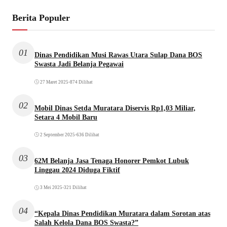
Berita Populer
01
Dinas Pendidikan Musi Rawas Utara Sulap Dana BOS
Swasta Jadi Belanja Pegawai
27 Maret 2025
•
874 Dilihat
02
Mobil Dinas Setda Muratara Diservis Rp1,03 Miliar,
Setara 4 Mobil Baru
2 September 2025
•
636 Dilihat
03
62M Belanja Jasa Tenaga Honorer Pemkot Lubuk
Linggau 2024 Diduga Fiktif
3 Mei 2025
•
321 Dilihat
04
“Kepala Dinas Pendidikan Muratara dalam Sorotan atas
Salah Kelola Dana BOS Swasta?”