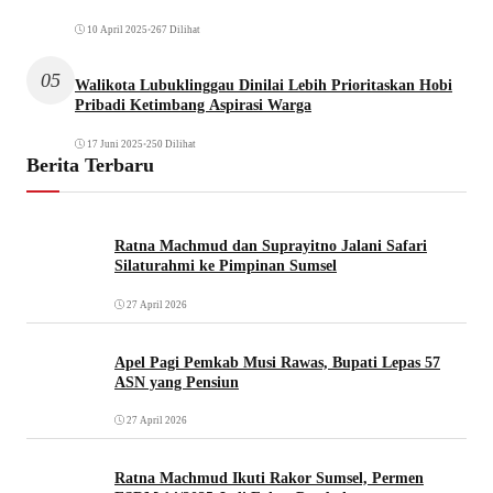
10 April 2025
•
267 Dilihat
05
Walikota Lubuklinggau Dinilai Lebih Prioritaskan Hobi
Pribadi Ketimbang Aspirasi Warga
17 Juni 2025
•
250 Dilihat
Berita Terbaru
Ratna Machmud dan Suprayitno Jalani Safari
Silaturahmi ke Pimpinan Sumsel
27 April 2026
Apel Pagi Pemkab Musi Rawas, Bupati Lepas 57
ASN yang Pensiun
27 April 2026
Ratna Machmud Ikuti Rakor Sumsel, Permen