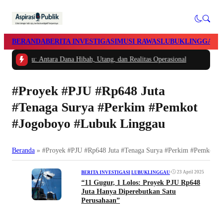
BERANDA
BERITA INVESTIGASI
MUSI RAWAS
LUBUKLINGGAU
 Linggau: Antara Dana Hibah, Utang, dan Realitas Operasional
#Proyek #PJU #Rp648 Juta
#Tenaga Surya #Perkim #Pemkot
#Jogoboyo #Lubuk Linggau
Beranda
»
#Proyek #PJU #Rp648 Juta #Tenaga Surya #Perkim #Pemkot 
•
23 April 2025
BERITA INVESTIGASI
|
LUBUKLINGGAU
“11 Gugur, 1 Lolos: Proyek PJU Rp648
Juta Hanya Diperebutkan Satu
Perusahaan”