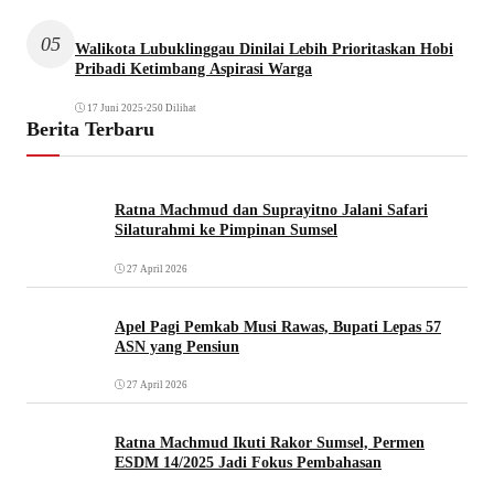
05
Walikota Lubuklinggau Dinilai Lebih Prioritaskan Hobi
Pribadi Ketimbang Aspirasi Warga
17 Juni 2025
•
250 Dilihat
Berita Terbaru
Ratna Machmud dan Suprayitno Jalani Safari
Silaturahmi ke Pimpinan Sumsel
27 April 2026
Apel Pagi Pemkab Musi Rawas, Bupati Lepas 57
ASN yang Pensiun
27 April 2026
Ratna Machmud Ikuti Rakor Sumsel, Permen
ESDM 14/2025 Jadi Fokus Pembahasan