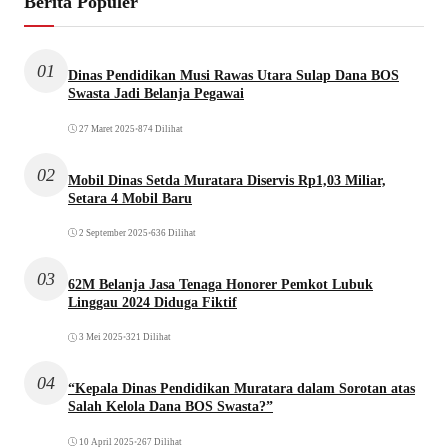
Berita Populer
01
Dinas Pendidikan Musi Rawas Utara Sulap Dana BOS
Swasta Jadi Belanja Pegawai
27 Maret 2025
•
874 Dilihat
02
Mobil Dinas Setda Muratara Diservis Rp1,03 Miliar,
Setara 4 Mobil Baru
2 September 2025
•
636 Dilihat
03
62M Belanja Jasa Tenaga Honorer Pemkot Lubuk
Linggau 2024 Diduga Fiktif
3 Mei 2025
•
321 Dilihat
04
“Kepala Dinas Pendidikan Muratara dalam Sorotan atas
Salah Kelola Dana BOS Swasta?”
10 April 2025
•
267 Dilihat