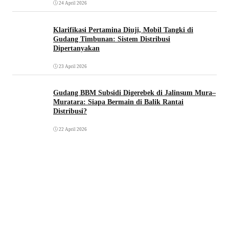
24 April 2026
Klarifikasi Pertamina Diuji, Mobil Tangki di
Gudang Timbunan: Sistem Distribusi
Dipertanyakan
23 April 2026
Gudang BBM Subsidi Digerebek di Jalinsum Mura–
Muratara: Siapa Bermain di Balik Rantai
Distribusi?
22 April 2026