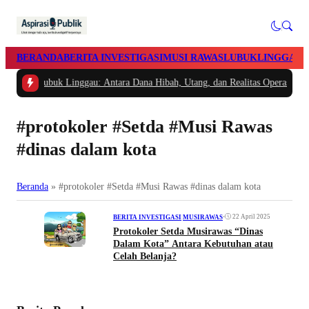
BERANDA
BERITA INVESTIGASI
MUSI RAWAS
LUBUKLINGGAU
n PMI Lubuk Linggau: Antara Dana Hibah, Utang, dan Realitas Operasional
#protokoler #Setda #Musi Rawas
#dinas dalam kota
Beranda
»
#protokoler #Setda #Musi Rawas #dinas dalam kota
•
22 April 2025
BERITA INVESTIGASI
|
MUSIRAWAS
Protokoler Setda Musirawas “Dinas
Dalam Kota” Antara Kebutuhan atau
Celah Belanja?