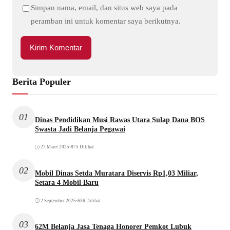
Simpan nama, email, dan situs web saya pada
peramban ini untuk komentar saya berikutnya.
Berita Populer
01
Dinas Pendidikan Musi Rawas Utara Sulap Dana BOS
Swasta Jadi Belanja Pegawai
27 Maret 2025
•
875 Dilihat
02
Mobil Dinas Setda Muratara Diservis Rp1,03 Miliar,
Setara 4 Mobil Baru
2 September 2025
•
636 Dilihat
03
62M Belanja Jasa Tenaga Honorer Pemkot Lubuk