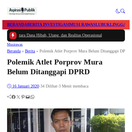
BERANDA
BERITA INVESTIGASI
MUSI RAWAS
LUBUKLINGGAU
ntara Dana Hibah, Utang, dan Realitas Operasional
Musirawas
Beranda
»
Berita
»
Polemik Atlet Porprov Mura Belum Ditanggapi DPRD
Polemik Atlet Porprov Mura
Belum Ditanggapi DPRD
16 Januari 2020
•
34
Dilihat
•
3 Menit membaca
Facebook
Twitter
Pinterest
Mail
WhatsApp