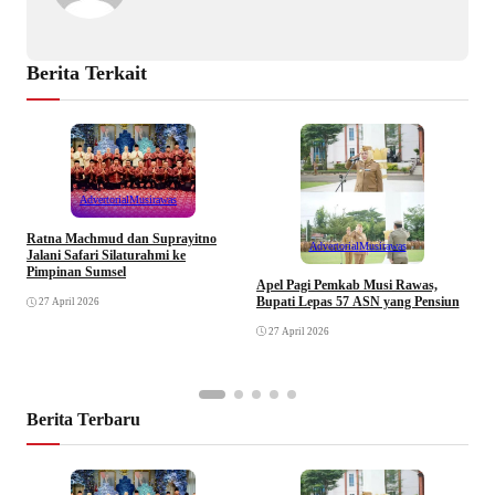
Berita Terkait
Advertorial
Musirawas
Ratna Machmud dan Suprayitno
Advertorial
Musirawas
Jalani Safari Silaturahmi ke
Pimpinan Sumsel
R
Apel Pagi Pemkab Musi Rawas,
S
Bupati Lepas 57 ASN yang Pensiun
27 April 2026
F
27 April 2026
Berita Terbaru