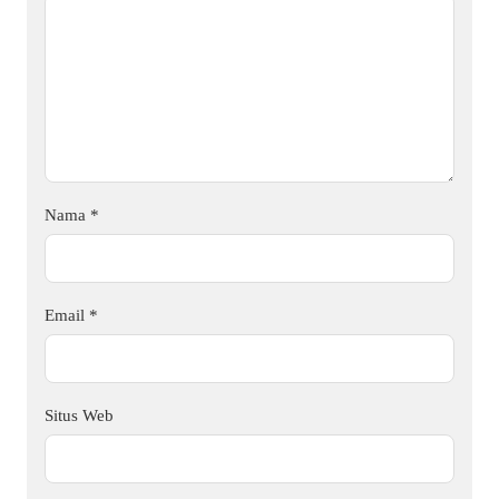
Nama
*
Email
*
Situs Web