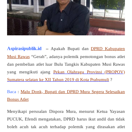
Aspirasipublik.id
–
Apakah Bupati dan
DPRD Kabupaten
Musi Rawas
“Gerah”, adanya polemik pemotongan bonus atlet
dan pembelian atlet luar Bulu Tangkis Kabupaten Musi Rawas
yang mengikuti ajang
Pekan Olahraga Provinsi (PROPOV)
Sumatera selatan ke XII Tahun 2019 di Kota Prabumuli
?
Baca
:
Malu Donk, Bupati dan DPRD Mura Segera Selesaikan
Bonus Atlet
Menyikapi persoalan Dispora Mura, menurut Ketua Yayasan
PUCUK, Efendi mengatakan, DPRD harus ikut andil dan tidak
boleh acuh tak acuh terhadap polemik yang dirasakan atlet