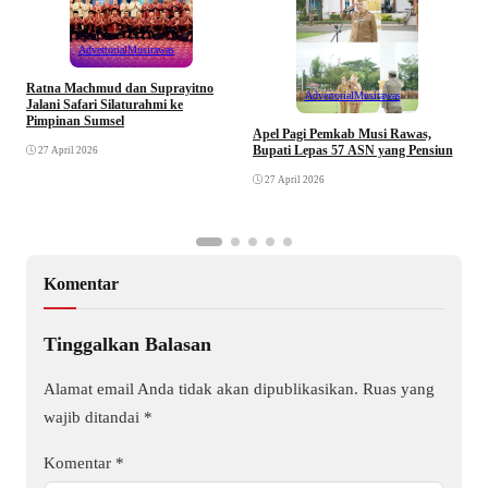
Advertorial
Musirawas
Ratna Machmud dan Suprayitno
Advertorial
Musirawas
Jalani Safari Silaturahmi ke
Pimpinan Sumsel
R
Apel Pagi Pemkab Musi Rawas,
S
Bupati Lepas 57 ASN yang Pensiun
27 April 2026
F
27 April 2026
Komentar
Tinggalkan Balasan
Alamat email Anda tidak akan dipublikasikan.
Ruas yang
wajib ditandai
*
Komentar
*