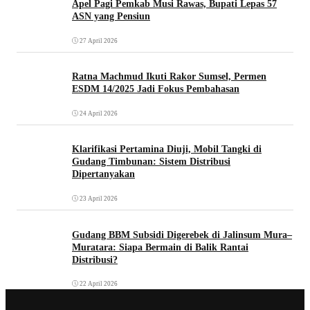
Apel Pagi Pemkab Musi Rawas, Bupati Lepas 57
ASN yang Pensiun
27 April 2026
Ratna Machmud Ikuti Rakor Sumsel, Permen
ESDM 14/2025 Jadi Fokus Pembahasan
24 April 2026
Klarifikasi Pertamina Diuji, Mobil Tangki di
Gudang Timbunan: Sistem Distribusi
Dipertanyakan
23 April 2026
Gudang BBM Subsidi Digerebek di Jalinsum Mura–
Muratara: Siapa Bermain di Balik Rantai
Distribusi?
22 April 2026