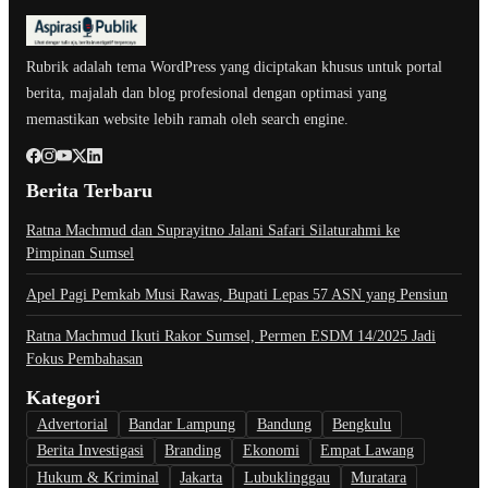
Rubrik adalah tema WordPress yang diciptakan khusus untuk portal
berita, majalah dan blog profesional dengan optimasi yang
memastikan website lebih ramah oleh search engine.
Berita Terbaru
Ratna Machmud dan Suprayitno Jalani Safari Silaturahmi ke
Pimpinan Sumsel
Apel Pagi Pemkab Musi Rawas, Bupati Lepas 57 ASN yang Pensiun
Ratna Machmud Ikuti Rakor Sumsel, Permen ESDM 14/2025 Jadi
Fokus Pembahasan
Kategori
Advertorial
Bandar Lampung
Bandung
Bengkulu
Berita Investigasi
Branding
Ekonomi
Empat Lawang
Hukum & Kriminal
Jakarta
Lubuklinggau
Muratara