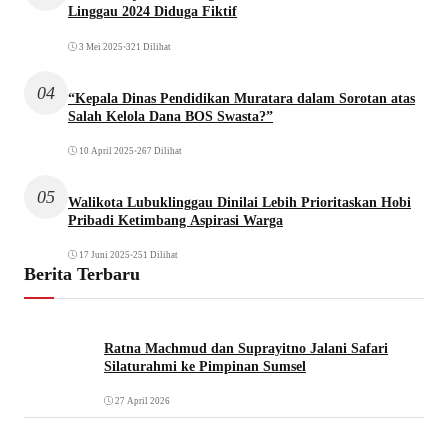
Linggau 2024 Diduga Fiktif
3 Mei 2025
•
321 Dilihat
04
“Kepala Dinas Pendidikan Muratara dalam Sorotan atas
Salah Kelola Dana BOS Swasta?”
10 April 2025
•
267 Dilihat
05
Walikota Lubuklinggau Dinilai Lebih Prioritaskan Hobi
Pribadi Ketimbang Aspirasi Warga
17 Juni 2025
•
251 Dilihat
Berita Terbaru
Ratna Machmud dan Suprayitno Jalani Safari
Silaturahmi ke Pimpinan Sumsel
27 April 2026