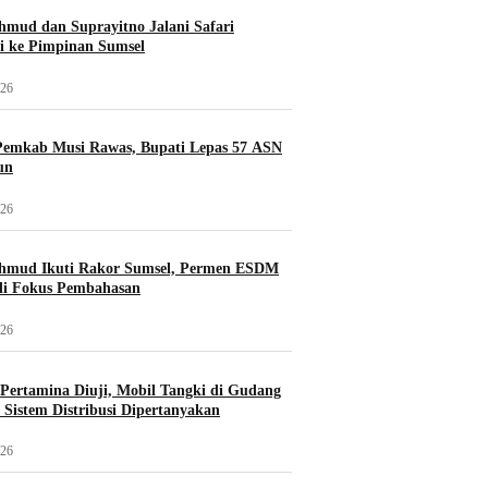
mud dan Suprayitno Jalani Safari
i ke Pimpinan Sumsel
026
Pemkab Musi Rawas, Bupati Lepas 57 ASN
un
026
hmud Ikuti Rakor Sumsel, Permen ESDM
di Fokus Pembahasan
026
i Pertamina Diuji, Mobil Tangki di Gudang
Sistem Distribusi Dipertanyakan
026