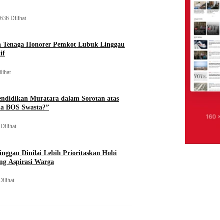
636 Dilihat
a Tenaga Honorer Pemkot Lubuk Linggau
if
lihat
endidikan Muratara dalam Sorotan atas
na BOS Swasta?”
Dilihat
nggau Dinilai Lebih Prioritaskan Hobi
ng Aspirasi Warga
Dilihat