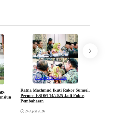
Berita Investigasi
Klarifikasi Pertamina
Tangki di Gudang Ti
Distribusi Dipertany
Advertorial
Musirawas
23 April 2026
Ratna Machmud Ikuti Rakor Sumsel,
as,
Permen ESDM 14/2025 Jadi Fokus
ensiun
Pembahasan
24 April 2026