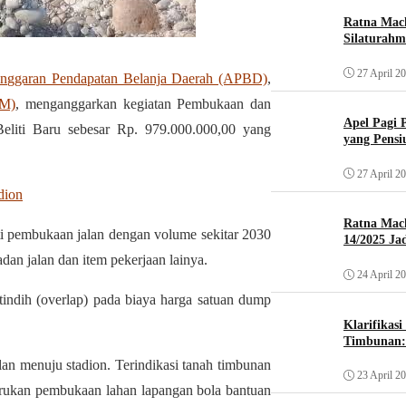
Ratna Mach
Silaturahm
27 April 2
nggaran Pendapatan Belanja Daerah (APBD)
,
BM)
, menganggarkan kegiatan Pembukaan dan
Apel Pagi 
liti Baru sebesar Rp. 979.000.000,00 yang
yang Pensi
27 April 2
dion
Ratna Mac
 pembukaan jalan dengan volume sekitar 2030
14/2025 Ja
an jalan dan item pekerjaan lainya.
24 April 2
tindih (overlap) pada biaya harga satuan dump
Klarifikas
Timbunan: 
an menuju stadion. Terindikasi tanah timbunan
23 April 2
ngerukan pembukaan lahan lapangan bola bantuan