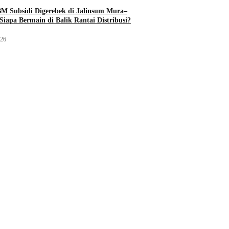
M Subsidi Digerebek di Jalinsum Mura–
Siapa Bermain di Balik Rantai Distribusi?
026