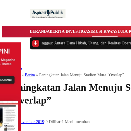
BERANDA
BERITA INVESTIGASI
MUSI RAWAS
LUBU
Lubuk Linggau: Antara Dana Hibah, Utang, dan Realitas Operasional
Musirawas
Beranda
»
Berita
»
Peningkatan Jalan Menuju Stadion Mura “Overlap”
Peningkatan Jalan Menuju 
“Overlap”
18 November 2019
•
9
Dilihat
•
1 Menit membaca