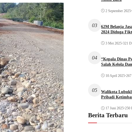
2 September 2025
•
03
62M Belanja Jas
2024 Diduga Fikt
3 Mei 2025
•
321 Di
04
“Kepala Dinas P
Salah Kelola Da
10 April 2025
•
267 
05
Walikota Lubukli
Pribadi Ketimba
17 Juni 2025
•
250 
Berita Terbaru