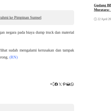
Gudang BB
Muratara: 
urahmi ke Pimpinan Sumsel
22 April 2
gan negara pada biaya dump truck dan material
rlihat sudah mengalami kerusakan dan tampak
orong.
(RN)
Facebook
Twitter
Pinterest
Mail
WhatsApp