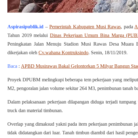
Aspirasipublik.id
–
Pemerintah Kabupaten Musi Rawas
, pada
A
Tahun 2019 melalui
Dinas Pekerjaan Umum Bina Marga (PU
Peningkatan Jalan Menuju Stadion Musi Rawas Desa Muara Be
dikerjakan oleh
Cv.wahana Kontruksindo
. Senin, 18/11/2019.
Baca
:
APBD Musirawas Bakal Gelontorkan 5 Milyar Bangun Sta
Proyek DPUBM melingkupi beberapa tem pekerjaan yang meliputi
M2, pengoralan jalan volume sekitar 264 M3, penimbunan tanah bad
Dalam pelaksanaan pekerjaan dilapangan diduga terjadi tumpang 
truck dan material timbunan.
Overlap yang dimaksud yakni pada item pekerjaan penimbunan jal
tidak didatangkan dari luar. Tanah timbun diambil dari hasil pe