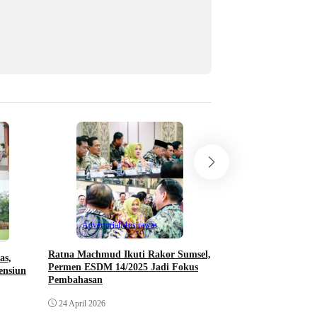
Berita Investigasi
Klarifikasi Pertamina
Tangki di Gudang Ti
Distribusi Dipertany
Advertorial
Musirawas
23 April 2026
Ratna Machmud Ikuti Rakor Sumsel,
as,
Permen ESDM 14/2025 Jadi Fokus
ensiun
Pembahasan
24 April 2026