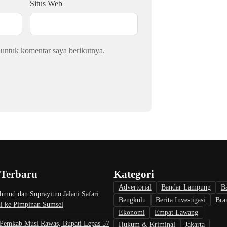
Situs Web
 untuk komentar saya berikutnya.
 Terbaru
Kategori
Advertorial
Bandar Lampung
B
mud dan Suprayitno Jalani Safari
Bengkulu
Berita Investigasi
Bra
mi ke Pimpinan Sumsel
Ekonomi
Empat Lawang
 Pemkab Musi Rawas, Bupati Lepas 57
Hukum & Kriminal
Jakarta