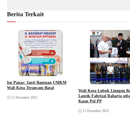
Berita Terkait
Berita Investigasi
Lubuklinggau
Advertorial
Lubuklinggau
Isu Panas: Janji Bantuan UMKM
Wali Kota Terancam Batal
Wali Kota Lubuk Linggau R
Lantik Fahrizal Raharja seb
12 Desember 2025
Kasat Pol PP
11 Desember 2025