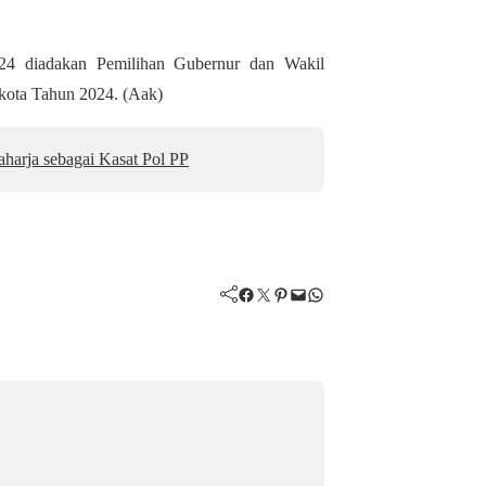
24 diadakan Pemilihan Gubernur dan Wakil
ikota Tahun 2024. (Aak)
harja sebagai Kasat Pol PP
Facebook
Twitter
Pinterest
Mail
WhatsApp