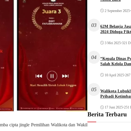
2 September 2025
•
03
62M Belanja Jas
2024 Diduga Fikt
3 Mei 2025
•
321 Di
04
“Kepala Dinas P
Salah Kelola Da
10 April 2025
•
267 
05
Walikota Lubukli
Pribadi Ketimba
17 Juni 2025
•
251 
Berita Terbaru
a cipta jingle Pemilihan Walikota dan Wakil