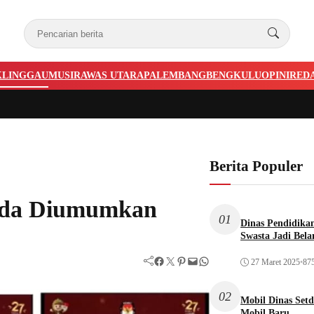
KLINGGAU
MUSIRAWAS UTARA
PALEMBANG
BENGKULU
OPINI
RED
Berita Populer
kada Diumumkan
01
Dinas Pendidika
Swasta Jadi Bela
Facebook
Twitter
Pinterest
Mail
WhatsApp
27 Maret 2025
•
875
02
Mobil Dinas Setd
Mobil Baru