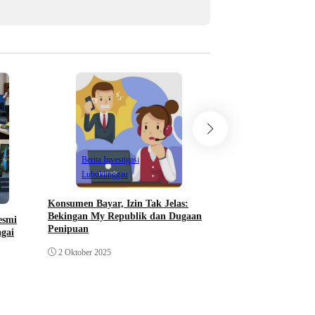
Berita Investigasi
Lubuklinggau
Konsumen Bayar, Izin Tak Jelas:
Berita Investigasi
Bekingan My Republik dan Dugaan
Lubuklinggau
esmi
Penipuan
agai
Izin My Republik: Wa
2 Oktober 2025
Beres, 3 Dinas Bant
Rekom
1 Oktober 2025