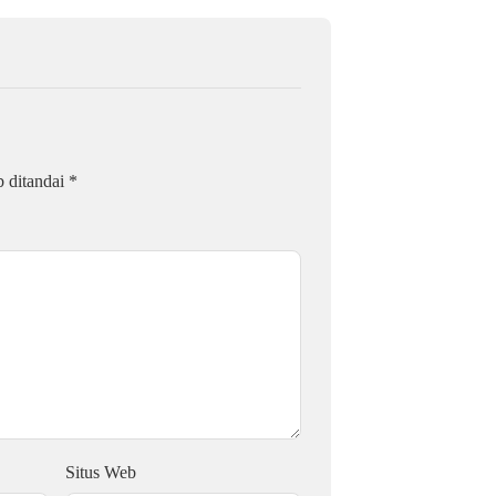
b ditandai
*
Situs Web