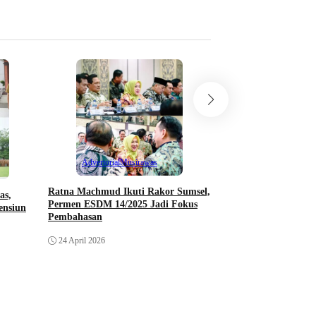
Berita Investigasi
Klarifikasi Pertamina
Tangki di Gudang Ti
Distribusi Dipertany
Advertorial
Musirawas
23 April 2026
Ratna Machmud Ikuti Rakor Sumsel,
as,
Permen ESDM 14/2025 Jadi Fokus
ensiun
Pembahasan
24 April 2026