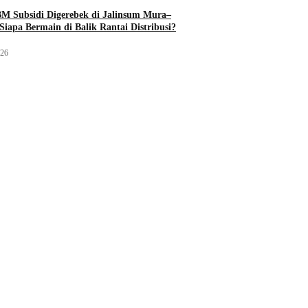
M Subsidi Digerebek di Jalinsum Mura–
Siapa Bermain di Balik Rantai Distribusi?
026