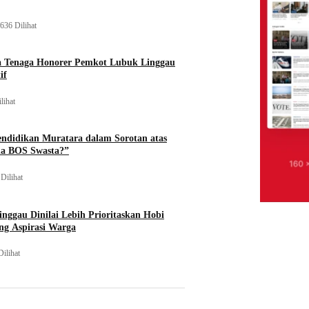
636 Dilihat
a Tenaga Honorer Pemkot Lubuk Linggau
if
lihat
endidikan Muratara dalam Sorotan atas
na BOS Swasta?”
Dilihat
nggau Dinilai Lebih Prioritaskan Hobi
ng Aspirasi Warga
Dilihat