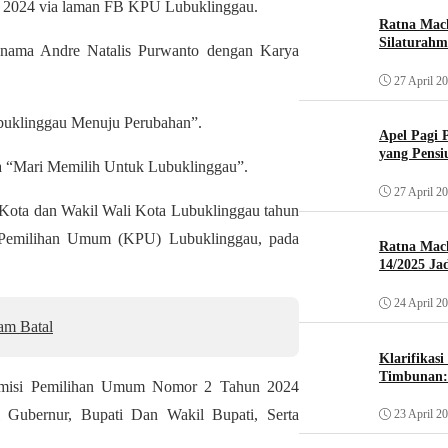
ni 2024 via laman FB KPU Lubuklinggau.
Ratna Mach
Silaturahm
s nama Andre Natalis Purwanto dengan Karya
27 April 2
buklinggau Menuju Perubahan”.
Apel Pagi 
yang Pensi
a “Mari Memilih Untuk Lubuklinggau”.
27 April 2
 Kota dan Wakil Wali Kota Lubuklinggau tahun
i Pemilihan Umum (KPU) Lubuklinggau, pada
Ratna Mac
14/2025 Ja
24 April 2
am Batal
Klarifikas
Timbunan: 
Komisi Pemilihan Umum Nomor 2 Tahun 2024
Gubernur, Bupati Dan Wakil Bupati, Serta
23 April 2