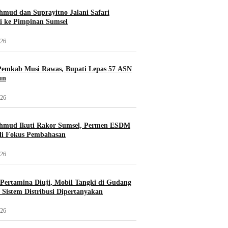
mud dan Suprayitno Jalani Safari
i ke Pimpinan Sumsel
026
Pemkab Musi Rawas, Bupati Lepas 57 ASN
un
026
hmud Ikuti Rakor Sumsel, Permen ESDM
di Fokus Pembahasan
026
i Pertamina Diuji, Mobil Tangki di Gudang
Sistem Distribusi Dipertanyakan
026