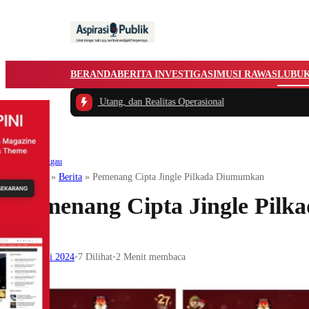
BERANDA
BERITA INVESTIGASI
MUSI RAWAS
LUBU
 Hibah, Utang, dan Realitas Operasional
Lubuklinggau
Beranda
»
Berita
»
Pemenang Cipta Jingle Pilkada Diumumkan
Pemenang Cipta Jingle Pil
9 Juni 2024
•
7
Dilihat
•
2 Menit membaca