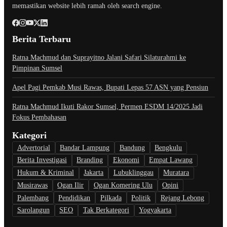
memastikan website lebih ramah oleh search engine.
Berita Terbaru
Ratna Machmud dan Suprayitno Jalani Safari Silaturahmi ke
Pimpinan Sumsel
Apel Pagi Pemkab Musi Rawas, Bupati Lepas 57 ASN yang Pensiun
Ratna Machmud Ikuti Rakor Sumsel, Permen ESDM 14/2025 Jadi
Fokus Pembahasan
Kategori
Advertorial
Bandar Lampung
Bandung
Bengkulu
Berita Investigasi
Branding
Ekonomi
Empat Lawang
Hukum & Kriminal
Jakarta
Lubuklinggau
Muratara
Musirawas
Ogan Ilir
Ogan Komering Ulu
Opini
Palembang
Pendidikan
Pilkada
Politik
Rejang Lebong
Sarolangun
SEO
Tak Berkategori
Yogyakarta