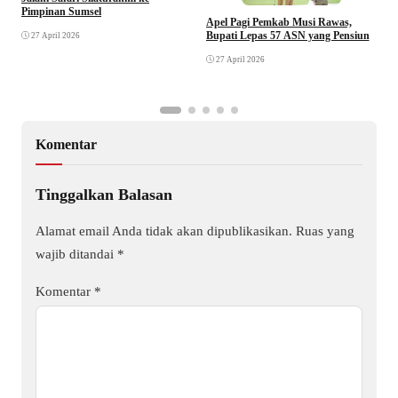
Pimpinan Sumsel
R
Apel Pagi Pemkab Musi Rawas,
S
Bupati Lepas 57 ASN yang Pensiun
27 April 2026
F
27 April 2026
Komentar
Tinggalkan Balasan
Alamat email Anda tidak akan dipublikasikan.
Ruas yang
wajib ditandai
*
Komentar
*