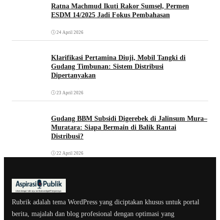
Ratna Machmud Ikuti Rakor Sumsel, Permen
ESDM 14/2025 Jadi Fokus Pembahasan
24 April 2026
Klarifikasi Pertamina Diuji, Mobil Tangki di
Gudang Timbunan: Sistem Distribusi
Dipertanyakan
23 April 2026
Gudang BBM Subsidi Digerebek di Jalinsum Mura–
Muratara: Siapa Bermain di Balik Rantai
Distribusi?
22 April 2026
Rubrik adalah tema WordPress yang diciptakan khusus untuk portal
berita, majalah dan blog profesional dengan optimasi yang