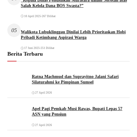
“Kepala Dinas Pendidikan Muratara dalam Sorotan atas
Salah Kelola Dana BOS Swasta?”
10 April 2025
•
267 Dilihat
05
Walikota Lubuklinggau Dinilai Lebih Prioritaskan Hobi
Pribadi Ketimbang Aspirasi Warga
17 Juni 2025
•
251 Dilihat
Berita Terbaru
Ratna Machmud dan Suprayitno Jalani Safari
Silaturahmi ke Pimpinan Sumsel
27 April 2026
Apel Pagi Pemkab Musi Rawas, Bupati Lepas 57
ASN yang Pensiun
27 April 2026