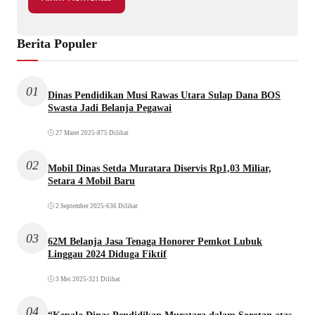
Berita Populer
01
Dinas Pendidikan Musi Rawas Utara Sulap Dana BOS
Swasta Jadi Belanja Pegawai
27 Maret 2025
•
875 Dilihat
02
Mobil Dinas Setda Muratara Diservis Rp1,03 Miliar,
Setara 4 Mobil Baru
2 September 2025
•
636 Dilihat
03
62M Belanja Jasa Tenaga Honorer Pemkot Lubuk
Linggau 2024 Diduga Fiktif
3 Mei 2025
•
321 Dilihat
04