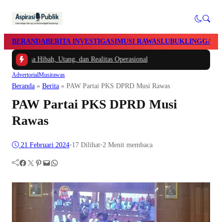
BERANDA
BERITA INVESTIGASI
MUSI RAWAS
LUBUKLINGGAU
ana Hibah, Utang, dan Realitas Operasional
Advertorial
Musirawas
Beranda
»
Berita
»
PAW Partai PKS DPRD Musi Rawas
PAW Partai PKS DPRD Musi
Rawas
21 Februari 2024
•
17
Dilihat
•
2 Menit membaca
Facebook
Twitter
Pinterest
Mail
WhatsApp