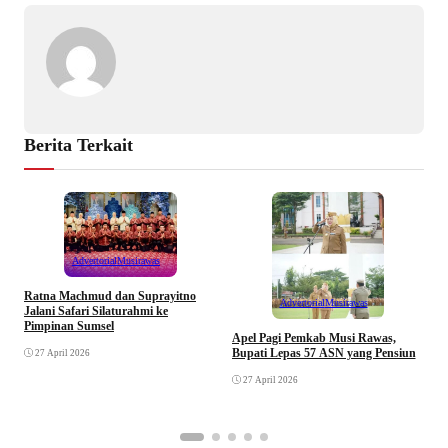
Berita Terkait
Advertorial
Musirawas
Ratna Machmud dan Suprayitno
Advertorial
Musirawas
Jalani Safari Silaturahmi ke
Pimpinan Sumsel
R
Apel Pagi Pemkab Musi Rawas,
S
Bupati Lepas 57 ASN yang Pensiun
27 April 2026
F
27 April 2026