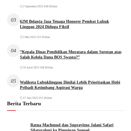
2 September 2025
•
636 Dilihat
03
62M Belanja Jasa Tenaga Honorer Pemkot Lubuk
Linggau 2024 Diduga Fiktif
3 Mei 2025
•
321 Dilihat
04
“Kepala Dinas Pendidikan Muratara dalam Sorotan atas
Salah Kelola Dana BOS Swasta?”
10 April 2025
•
268 Dilihat
05
Walikota Lubuklinggau Dinilai Lebih Prioritaskan Hobi
Pribadi Ketimbang Aspirasi Warga
17 Juni 2025
•
251 Dilihat
Berita Terbaru
Ratna Machmud dan Suprayitno Jalani Safari
Silaturahmi ke Pimpinan Sumsel