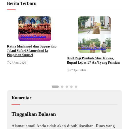
Berita Terbaru
Advertorial
Musirawas
Ratna Machmud dan Suprayitno
Advertorial
Musirawas
Jalani Safari Silaturahmi ke
Pimpinan Sumsel
R
Apel Pagi Pemkab Musi Rawas,
S
Bupati Lepas 57 ASN yang Pensiun
27 April 2026
F
27 April 2026
Komentar
Tinggalkan Balasan
Alamat email Anda tidak akan dipublikasikan.
Ruas yang