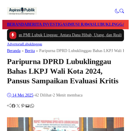
BERANDA
BERITA INVESTIGASI
MUSI RAWAS
LUBUKLINGGAU
uangan PMI Lubuk Linggau: Antara Dana Hibah, Utang, dan Realitas Operasio
Advertorial
Lubuklinggau
Beranda
»
Berita
»
Paripurna DPRD Lubuklinggau Bahas LKPJ Wali Kota 2
Paripurna DPRD Lubuklinggau
Bahas LKPJ Wali Kota 2024,
Pansus Sampaikan Evaluasi Kritis
14 Mei 2025
•
42
Dilihat
•
2 Menit membaca
Facebook
Twitter
Pinterest
Mail
WhatsApp