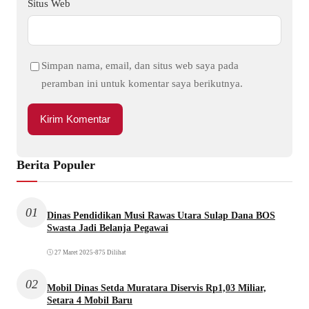
Situs Web
Simpan nama, email, dan situs web saya pada
peramban ini untuk komentar saya berikutnya.
Berita Populer
01
Dinas Pendidikan Musi Rawas Utara Sulap Dana BOS
Swasta Jadi Belanja Pegawai
27 Maret 2025
•
875 Dilihat
02
Mobil Dinas Setda Muratara Diservis Rp1,03 Miliar,
Setara 4 Mobil Baru