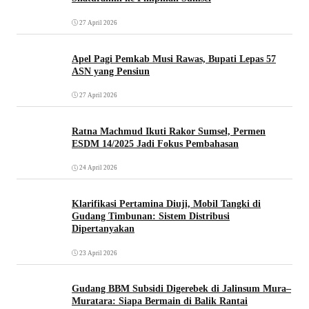
27 April 2026
Apel Pagi Pemkab Musi Rawas, Bupati Lepas 57
ASN yang Pensiun
27 April 2026
Ratna Machmud Ikuti Rakor Sumsel, Permen
ESDM 14/2025 Jadi Fokus Pembahasan
24 April 2026
Klarifikasi Pertamina Diuji, Mobil Tangki di
Gudang Timbunan: Sistem Distribusi
Dipertanyakan
23 April 2026
Gudang BBM Subsidi Digerebek di Jalinsum Mura–
Muratara: Siapa Bermain di Balik Rantai