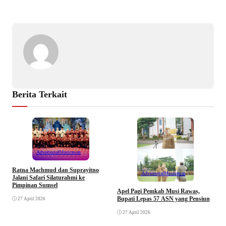
Berita Terkait
Advertorial
Musirawas
Ratna Machmud dan Suprayitno
Advertorial
Musirawas
Jalani Safari Silaturahmi ke
Pimpinan Sumsel
R
Apel Pagi Pemkab Musi Rawas,
S
Bupati Lepas 57 ASN yang Pensiun
27 April 2026
F
27 April 2026