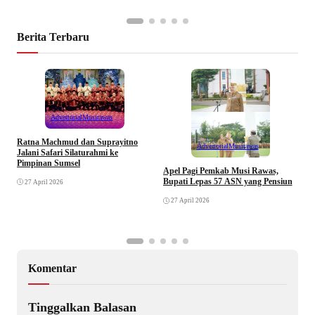
Berita Terbaru
Advertorial
Musirawas
Ratna Machmud dan Suprayitno
Advertorial
Musirawas
Jalani Safari Silaturahmi ke
Pimpinan Sumsel
R
Apel Pagi Pemkab Musi Rawas,
S
Bupati Lepas 57 ASN yang Pensiun
27 April 2026
F
27 April 2026
Komentar
Tinggalkan Balasan