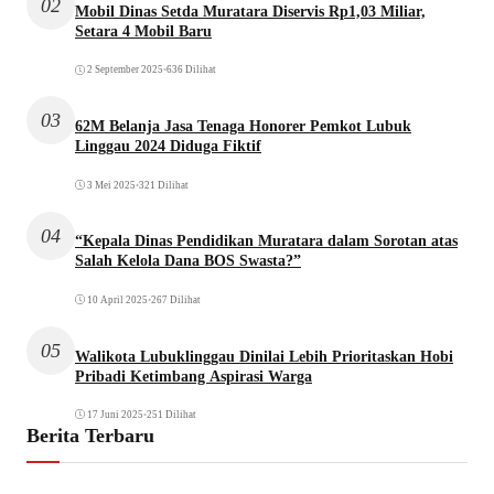
02
Mobil Dinas Setda Muratara Diservis Rp1,03 Miliar,
Setara 4 Mobil Baru
2 September 2025
•
636 Dilihat
03
62M Belanja Jasa Tenaga Honorer Pemkot Lubuk
Linggau 2024 Diduga Fiktif
3 Mei 2025
•
321 Dilihat
04
“Kepala Dinas Pendidikan Muratara dalam Sorotan atas
Salah Kelola Dana BOS Swasta?”
10 April 2025
•
267 Dilihat
05
Walikota Lubuklinggau Dinilai Lebih Prioritaskan Hobi
Pribadi Ketimbang Aspirasi Warga
17 Juni 2025
•
251 Dilihat
Berita Terbaru