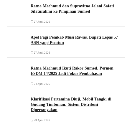
Ratna Machmud dan Suprayitno Jalani Safari
Silaturahmi ke Pimpinan Sumsel
27 April 2026
Apel Pagi Pemkab Musi Rawas, Bupati Lepas 57
ASN yang Pensiun
27 April 2026
Ratna Machmud Ikuti Rakor Sumsel, Permen
ESDM 14/2025 Jadi Fokus Pembahasan
24 April 2026
Klarifikasi Pertamina Diuji, Mobil Tangki di
Gudang Timbunan: Sistem Distribusi
Dipertanyakan
23 April 2026