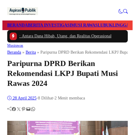
BERANDA
BERITA INVESTIGASI
MUSI RAWAS
LUBUKLINGGAU
au: Antara Dana Hibah, Utang, dan Realitas Operasional
Musirawas
Beranda
»
Berita
»
Paripurna DPRD Berikan Rekomendasi LKPJ Bupati M
Paripurna DPRD Berikan
Rekomendasi LKPJ Bupati Musi
Rawas 2024
28 April 2025
•
8
Dilihat
•
2 Menit membaca
Facebook
Twitter
Pinterest
Mail
WhatsApp