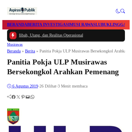
BERANDA
BERITA INVESTIGASI
MUSI RAWAS
LUBUKLINGGAU
a Hibah, Utang, dan Realitas Operasional
Musirawas
Beranda
»
Berita
»
Panitia Pokja ULP Musirawas Bersekongkol Arahkan 
Panitia Pokja ULP Musirawas
Bersekongkol Arahkan Pemenang
6 Agustus 2019
•
26
Dilihat
•
3 Menit membaca
Facebook
Twitter
Pinterest
Mail
WhatsApp