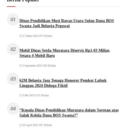
01
Dinas Pendidikan Musi Rawas Utara Sulap Dana BOS
Swasta Jadi Belanja Pegawai
27 Maret 2025
•
874 Dilihat
02
Mobil Dinas Setda Muratara Diservis Rp1,03 Miliar,
Setara 4 Mobil Baru
2 September 2025
•
636 Dilihat
03
62M Belanja Jasa Tenaga Honorer Pemkot Lubuk
Linggau 2024 Diduga Fiktif
3 Mei 2025
•
321 Dilihat
04
“Kepala Dinas Pendidikan Muratara dalam Sorotan atas
Salah Kelola Dana BOS Swasta?”
10 April 2025
•
267 Dilihat