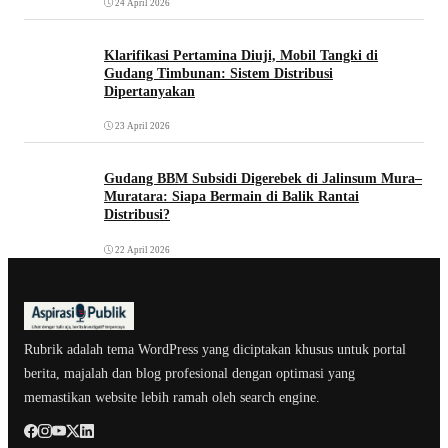
24 April 2026
Klarifikasi Pertamina Diuji, Mobil Tangki di
Gudang Timbunan: Sistem Distribusi
Dipertanyakan
23 April 2026
Gudang BBM Subsidi Digerebek di Jalinsum Mura–
Muratara: Siapa Bermain di Balik Rantai
Distribusi?
22 April 2026
Rubrik adalah tema WordPress yang diciptakan khusus untuk portal
berita, majalah dan blog profesional dengan optimasi yang
memastikan website lebih ramah oleh search engine.