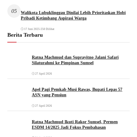
05
Walikota Lubuklinggau Dinilai Lebih Prioritaskan Hobi
Pribadi Ketimbang Aspirasi Warga
17 Juni 2025
•
250 Dilihat
Berita Terbaru
Ratna Machmud dan Suprayitno Jalani Safari
Silaturahmi ke Pimpinan Sumsel
27 April 2026
Apel Pagi Pemkab Musi Rawas, Bupati Lepas 57
ASN yang Pensiun
27 April 2026
Ratna Machmud Ikuti Rakor Sumsel, Permen
ESDM 14/2025 Jadi Fokus Pembahasan