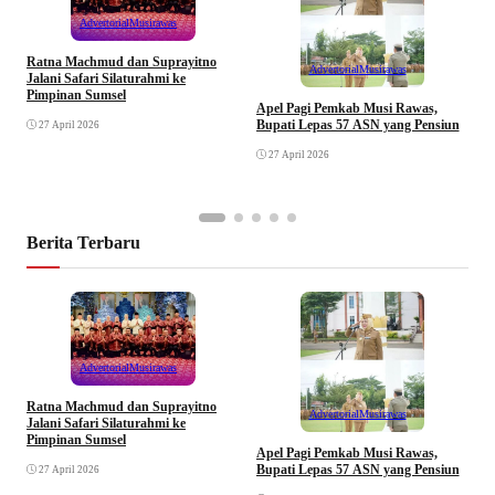
Advertorial
Musirawas
Ratna Machmud dan Suprayitno
Advertorial
Musirawas
Jalani Safari Silaturahmi ke
Pimpinan Sumsel
R
Apel Pagi Pemkab Musi Rawas,
S
Bupati Lepas 57 ASN yang Pensiun
27 April 2026
F
27 April 2026
Berita Terbaru
Advertorial
Musirawas
Ratna Machmud dan Suprayitno
Advertorial
Musirawas
Jalani Safari Silaturahmi ke
Pimpinan Sumsel
R
Apel Pagi Pemkab Musi Rawas,
S
Bupati Lepas 57 ASN yang Pensiun
27 April 2026
F