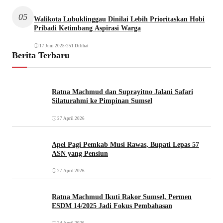
05
Walikota Lubuklinggau Dinilai Lebih Prioritaskan Hobi
Pribadi Ketimbang Aspirasi Warga
17 Juni 2025
•
251 Dilihat
Berita Terbaru
Ratna Machmud dan Suprayitno Jalani Safari
Silaturahmi ke Pimpinan Sumsel
27 April 2026
Apel Pagi Pemkab Musi Rawas, Bupati Lepas 57
ASN yang Pensiun
27 April 2026
Ratna Machmud Ikuti Rakor Sumsel, Permen
ESDM 14/2025 Jadi Fokus Pembahasan