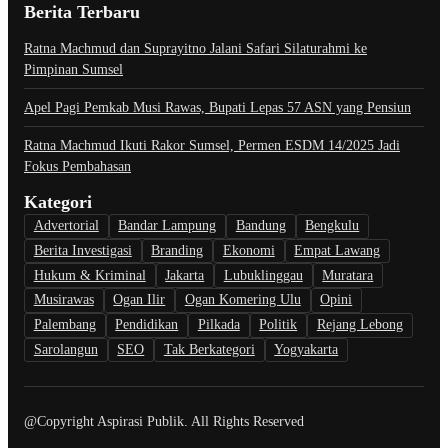
Berita Terbaru
Ratna Machmud dan Suprayitno Jalani Safari Silaturahmi ke
Pimpinan Sumsel
Apel Pagi Pemkab Musi Rawas, Bupati Lepas 57 ASN yang Pensiun
Ratna Machmud Ikuti Rakor Sumsel, Permen ESDM 14/2025 Jadi
Fokus Pembahasan
Kategori
Advertorial
Bandar Lampung
Bandung
Bengkulu
Berita Investigasi
Branding
Ekonomi
Empat Lawang
Hukum & Kriminal
Jakarta
Lubuklinggau
Muratara
Musirawas
Ogan Ilir
Ogan Komering Ulu
Opini
Palembang
Pendidikan
Pilkada
Politik
Rejang Lebong
Sarolangun
SEO
Tak Berkategori
Yogyakarta
@Copyright Aspirasi Publik. All Rights Reserved