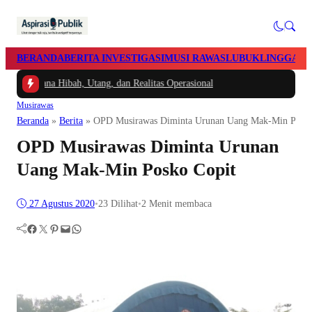
BERANDA
BERITA INVESTIGASI
MUSI RAWAS
LUBUKLINGGAU
 Dana Hibah, Utang, dan Realitas Operasional
Musirawas
Beranda
»
Berita
»
OPD Musirawas Diminta Urunan Uang Mak-Min Posko
OPD Musirawas Diminta Urunan
Uang Mak-Min Posko Copit
27 Agustus 2020
•
23
Dilihat
•
2 Menit membaca
Facebook
Twitter
Pinterest
Mail
WhatsApp