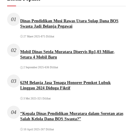
01
Dinas Pendidikan Musi Rawas Utara Sulap Dana BOS
Swasta Jadi Belanja Pegawai
27 Maret 2025
•
875 Dilihat
02
Mobil Dinas Setda Muratara Diservis Rp1,03 Miliar,
Setara 4 Mobil Baru
2 September 2025
•
636 Dilihat
03
62M Belanja Jasa Tenaga Honorer Pemkot Lubuk
Linggau 2024 Diduga Fiktif
3 Mei 2025
•
321 Dilihat
04
“Kepala Dinas Pendidikan Muratara dalam Sorotan atas
Salah Kelola Dana BOS Swasta?”
10 April 2025
•
267 Dilihat