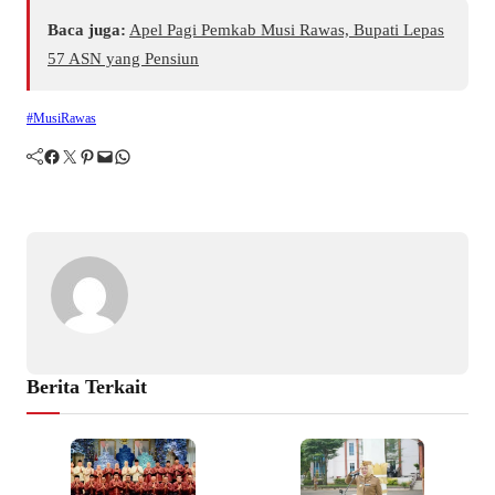
Baca juga:
Apel Pagi Pemkab Musi Rawas, Bupati Lepas
57 ASN yang Pensiun
#MusiRawas
Facebook
Twitter
Pinterest
Mail
WhatsApp
Berita Terkait