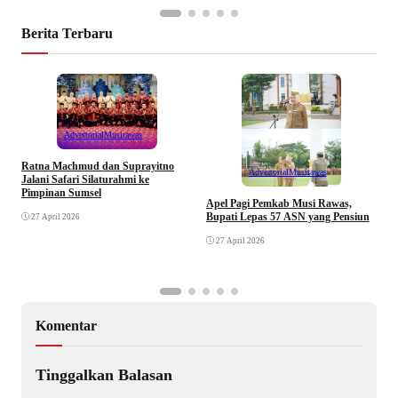
Berita Terbaru
Advertorial
Musirawas
Ratna Machmud dan Suprayitno
Advertorial
Musirawas
Jalani Safari Silaturahmi ke
Pimpinan Sumsel
R
Apel Pagi Pemkab Musi Rawas,
S
Bupati Lepas 57 ASN yang Pensiun
27 April 2026
F
27 April 2026
Komentar
Tinggalkan Balasan