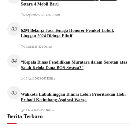
Setara 4 Mobil Baru
2 September 2025
•
636 Dilihat
03
62M Belanja Jasa Tenaga Honorer Pemkot Lubuk
Linggau 2024 Diduga Fiktif
3 Mei 2025
•
321 Dilihat
04
“Kepala Dinas Pendidikan Muratara dalam Sorotan atas
Salah Kelola Dana BOS Swasta?”
10 April 2025
•
267 Dilihat
05
Walikota Lubuklinggau Dinilai Lebih Prioritaskan Hobi
Pribadi Ketimbang Aspirasi Warga
17 Juni 2025
•
250 Dilihat
Berita Terbaru