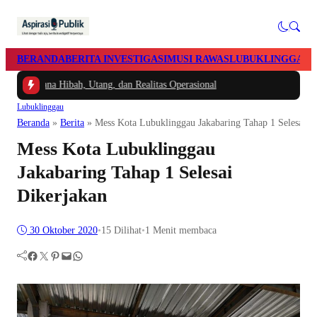
BERANDA
BERITA INVESTIGASI
MUSI RAWAS
LUBUKLINGGAU
 Dana Hibah, Utang, dan Realitas Operasional
Lubuklinggau
Beranda
»
Berita
»
Mess Kota Lubuklinggau Jakabaring Tahap 1 Selesai D
Mess Kota Lubuklinggau
Jakabaring Tahap 1 Selesai
Dikerjakan
30 Oktober 2020
•
15
Dilihat
•
1 Menit membaca
Facebook
Twitter
Pinterest
Mail
WhatsApp