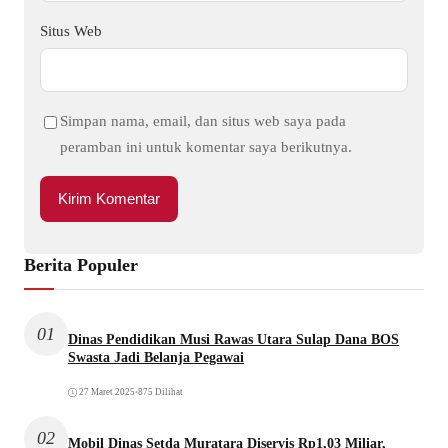
Situs Web
Simpan nama, email, dan situs web saya pada
peramban ini untuk komentar saya berikutnya.
Berita Populer
01
Dinas Pendidikan Musi Rawas Utara Sulap Dana BOS
Swasta Jadi Belanja Pegawai
27 Maret 2025
•
875 Dilihat
02
Mobil Dinas Setda Muratara Diservis Rp1,03 Miliar,