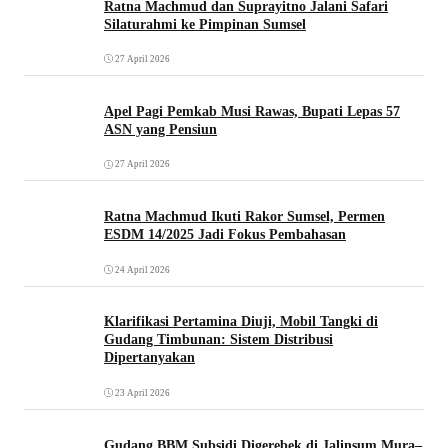
Ratna Machmud dan Suprayitno Jalani Safari
Silaturahmi ke Pimpinan Sumsel
27 April 2026
Apel Pagi Pemkab Musi Rawas, Bupati Lepas 57
ASN yang Pensiun
27 April 2026
Ratna Machmud Ikuti Rakor Sumsel, Permen
ESDM 14/2025 Jadi Fokus Pembahasan
24 April 2026
Klarifikasi Pertamina Diuji, Mobil Tangki di
Gudang Timbunan: Sistem Distribusi
Dipertanyakan
23 April 2026
Gudang BBM Subsidi Digerebek di Jalinsum Mura–