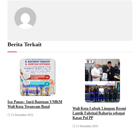
Berita Terkait
Berita Investigasi
Lubuklinggau
Advertorial
Lubuklinggau
Isu Panas: Janji Bantuan UMKM
K
Wali Kota Terancam Batal
B
Wali Kota Lubuk Linggau Resmi
P
Lantik Fahrizal Raharja sebagai
12 Desember 2025
Kasat Pol PP
11 Desember 2025