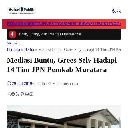
BERANDA
BERITA INVESTIGASI
MUSI RAWAS
LUBUKLINGGAU
a Hibah, Utang, dan Realitas Operasional
Muratara
Beranda
»
Berita
»
Mediasi Buntu, Grees Sely Hadapi 14 Tim JPN Pemka
Mediasi Buntu, Grees Sely Hadapi
14 Tim JPN Pemkab Muratara
29 Juli 2019
•
8
Dilihat
•
3 Menit membaca
Facebook
Twitter
Pinterest
Mail
WhatsApp