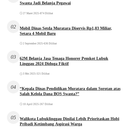
Swasta Jadi Belanja Pegawai
27 Maret 2025
•
874 Dilihat
02
Mobil Dinas Setda Muratara Diservis Rp1,03 Miliar,
Setara 4 Mobil Baru
2 September 2025
•
636 Dilihat
03
62M Belanja Jasa Tenaga Honorer Pemkot Lubuk
Linggau 2024 Diduga Fiktif
3 Mei 2025
•
321 Dilihat
04
“Kepala Dinas Pendidikan Muratara dalam Sorotan atas
Salah Kelola Dana BOS Swasta?”
10 April 2025
•
267 Dilihat
05
Walikota Lubuklinggau Dinilai Lebih Prioritaskan Hobi
Pribadi Ketimbang Aspirasi Warga