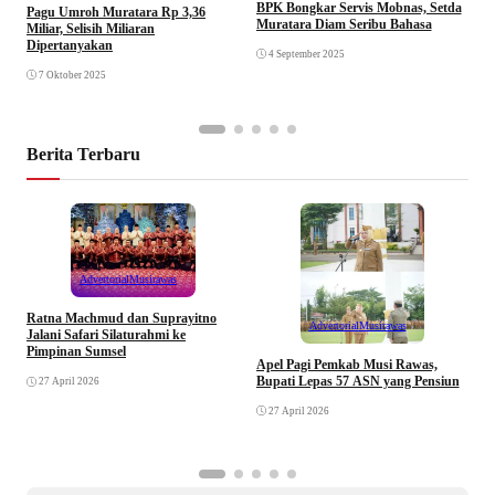
BPK Bongkar Servis Mobnas, Setda
Pagu Umroh Muratara Rp 3,36
M
Muratara Diam Seribu Bahasa
Miliar, Selisih Miliaran
R
Dipertanyakan
4 September 2025
7 Oktober 2025
Berita Terbaru
Advertorial
Musirawas
Ratna Machmud dan Suprayitno
Advertorial
Musirawas
Jalani Safari Silaturahmi ke
Pimpinan Sumsel
R
Apel Pagi Pemkab Musi Rawas,
S
Bupati Lepas 57 ASN yang Pensiun
27 April 2026
F
27 April 2026