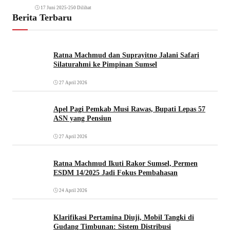
17 Juni 2025
•
250 Dilihat
Berita Terbaru
Ratna Machmud dan Suprayitno Jalani Safari
Silaturahmi ke Pimpinan Sumsel
27 April 2026
Apel Pagi Pemkab Musi Rawas, Bupati Lepas 57
ASN yang Pensiun
27 April 2026
Ratna Machmud Ikuti Rakor Sumsel, Permen
ESDM 14/2025 Jadi Fokus Pembahasan
24 April 2026
Klarifikasi Pertamina Diuji, Mobil Tangki di
Gudang Timbunan: Sistem Distribusi