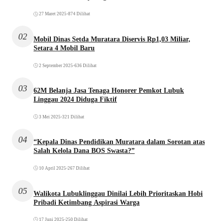
27 Maret 2025
•
874 Dilihat
02
Mobil Dinas Setda Muratara Diservis Rp1,03 Miliar,
Setara 4 Mobil Baru
2 September 2025
•
636 Dilihat
03
62M Belanja Jasa Tenaga Honorer Pemkot Lubuk
Linggau 2024 Diduga Fiktif
3 Mei 2025
•
321 Dilihat
04
“Kepala Dinas Pendidikan Muratara dalam Sorotan atas
Salah Kelola Dana BOS Swasta?”
10 April 2025
•
267 Dilihat
05
Walikota Lubuklinggau Dinilai Lebih Prioritaskan Hobi
Pribadi Ketimbang Aspirasi Warga
17 Juni 2025
•
250 Dilihat