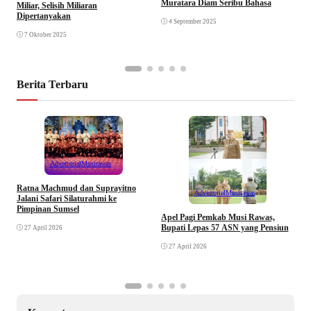
Muratara Diam Seribu Bahasa
Miliar, Selisih Miliaran
R
Dipertanyakan
4 September 2025
7 Oktober 2025
Berita Terbaru
Advertorial
Musirawas
Ratna Machmud dan Suprayitno
Advertorial
Musirawas
Jalani Safari Silaturahmi ke
Pimpinan Sumsel
R
Apel Pagi Pemkab Musi Rawas,
S
Bupati Lepas 57 ASN yang Pensiun
27 April 2026
F
27 April 2026