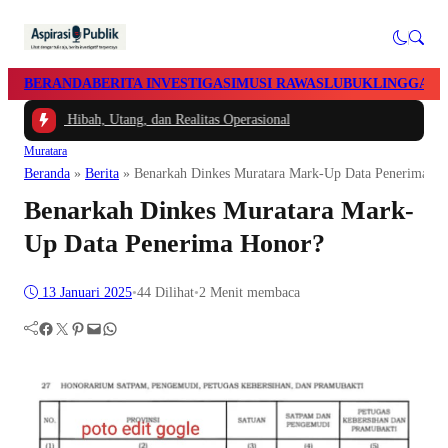
BERANDA
BERITA INVESTIGASI
MUSI RAWAS
LUBUKLINGGAU
ana Hibah, Utang, dan Realitas Operasional
Muratara
Beranda
»
Berita
»
Benarkah Dinkes Muratara Mark-Up Data Penerima H
Benarkah Dinkes Muratara Mark-
Up Data Penerima Honor?
13 Januari 2025
•
44
Dilihat
•
2 Menit membaca
Facebook
Twitter
Pinterest
Mail
WhatsApp