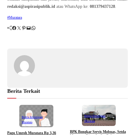
redaksi@aspirasipublik.id
atau WhatsApp ke:
081379437128
.
#Muratara
Facebook
Twitter
Pinterest
Mail
WhatsApp
Berita Terkait
Berita Investigasi
Berita Investigasi
Muratara
Muratara
BPK Bongkar Servis Mobnas, Setda
Pagu Umroh Muratara Rp 3,36
M