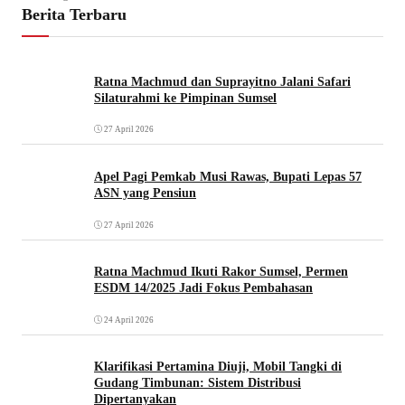
Berita Terbaru
Ratna Machmud dan Suprayitno Jalani Safari
Silaturahmi ke Pimpinan Sumsel
27 April 2026
Apel Pagi Pemkab Musi Rawas, Bupati Lepas 57
ASN yang Pensiun
27 April 2026
Ratna Machmud Ikuti Rakor Sumsel, Permen
ESDM 14/2025 Jadi Fokus Pembahasan
24 April 2026
Klarifikasi Pertamina Diuji, Mobil Tangki di
Gudang Timbunan: Sistem Distribusi
Dipertanyakan