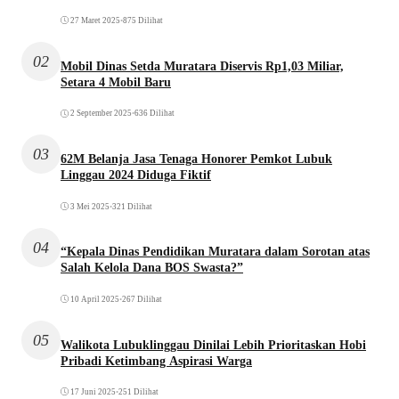
27 Maret 2025
•
875 Dilihat
02
Mobil Dinas Setda Muratara Diservis Rp1,03 Miliar,
Setara 4 Mobil Baru
2 September 2025
•
636 Dilihat
03
62M Belanja Jasa Tenaga Honorer Pemkot Lubuk
Linggau 2024 Diduga Fiktif
3 Mei 2025
•
321 Dilihat
04
“Kepala Dinas Pendidikan Muratara dalam Sorotan atas
Salah Kelola Dana BOS Swasta?”
10 April 2025
•
267 Dilihat
05
Walikota Lubuklinggau Dinilai Lebih Prioritaskan Hobi
Pribadi Ketimbang Aspirasi Warga
17 Juni 2025
•
251 Dilihat