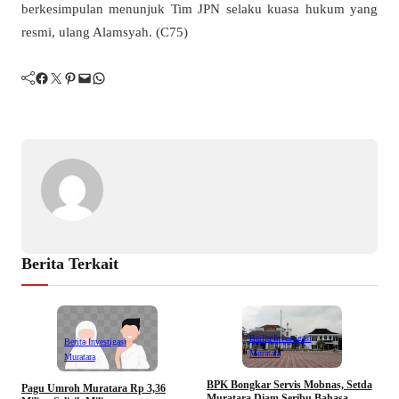
berkesimpulan menunjuk Tim JPN selaku kuasa hukum yang
resmi, ulang Alamsyah. (C75)
Facebook
Twitter
Pinterest
Mail
WhatsApp
Berita Terkait
Berita Investigasi
Berita Investigasi
Muratara
Muratara
BPK Bongkar Servis Mobnas, Setda
Pagu Umroh Muratara Rp 3,36
M
Muratara Diam Seribu Bahasa