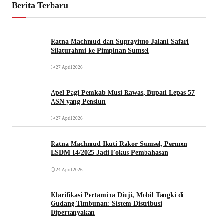
Berita Terbaru
Ratna Machmud dan Suprayitno Jalani Safari
Silaturahmi ke Pimpinan Sumsel
27 April 2026
Apel Pagi Pemkab Musi Rawas, Bupati Lepas 57
ASN yang Pensiun
27 April 2026
Ratna Machmud Ikuti Rakor Sumsel, Permen
ESDM 14/2025 Jadi Fokus Pembahasan
24 April 2026
Klarifikasi Pertamina Diuji, Mobil Tangki di
Gudang Timbunan: Sistem Distribusi
Dipertanyakan