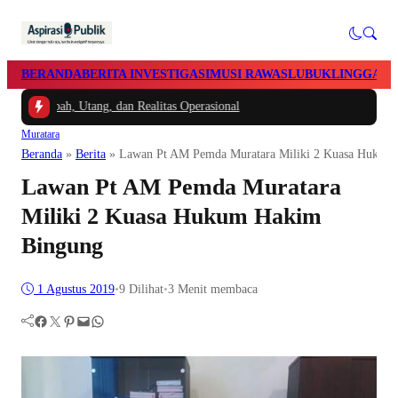
BERANDA
BERITA INVESTIGASI
MUSI RAWAS
LUBUKLINGGAU
ibah, Utang, dan Realitas Operasional
Muratara
Beranda
»
Berita
»
Lawan Pt AM Pemda Muratara Miliki 2 Kuasa Hukum
Lawan Pt AM Pemda Muratara
Miliki 2 Kuasa Hukum Hakim
Bingung
1 Agustus 2019
•
9
Dilihat
•
3 Menit membaca
Facebook
Twitter
Pinterest
Mail
WhatsApp