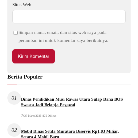
Situs Web
Simpan nama, email, dan situs web saya pada
peramban ini untuk komentar saya berikutnya.
Berita Populer
01
Dinas Pendidikan Musi Rawas Utara Sulap Dana BOS
Swasta Jadi Belanja Pegawai
27 Maret 2025
•
875 Dilihat
02
Mobil Dinas Setda Muratara Diservis Rp1,03 Miliar,
Setara 4 Mobil Baru