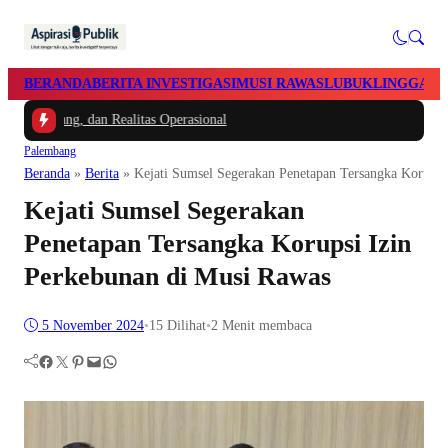
BERANDA
BERITA INVESTIGASI
MUSI RAWAS
LUBUKLINGGAU
Utang, dan Realitas Operasional
Palembang
Beranda
»
Berita
»
Kejati Sumsel Segerakan Penetapan Tersangka Korupsi
Kejati Sumsel Segerakan
Penetapan Tersangka Korupsi Izin
Perkebunan di Musi Rawas
5 November 2024
•
15
Dilihat
•
2 Menit membaca
Facebook
Twitter
Pinterest
Mail
WhatsApp