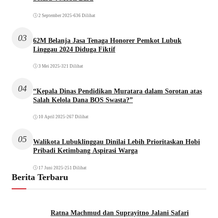
2 September 2025
•
636 Dilihat
03
62M Belanja Jasa Tenaga Honorer Pemkot Lubuk
Linggau 2024 Diduga Fiktif
3 Mei 2025
•
321 Dilihat
04
“Kepala Dinas Pendidikan Muratara dalam Sorotan atas
Salah Kelola Dana BOS Swasta?”
10 April 2025
•
267 Dilihat
05
Walikota Lubuklinggau Dinilai Lebih Prioritaskan Hobi
Pribadi Ketimbang Aspirasi Warga
17 Juni 2025
•
251 Dilihat
Berita Terbaru
Ratna Machmud dan Suprayitno Jalani Safari