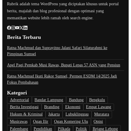
Rubrik adalah tema WordPress yang diciptakan khusus untuk portal
berita, majalah dan blog profesional dengan optimasi yang
memastikan website lebih ramah oleh search engine.
Berita Terbaru
Ratna Machmud dan Suprayitno Jalani Safari Silaturahmi ke
Pimpinan Sumsel
Apel Pagi Pemkab Musi Rawas, Bupati Lepas 57 ASN yang Pensiun
Ratna Machmud Ikuti Rakor Sumsel, Permen ESDM 14/2025 Jadi
Fokus Pembahasan
Kategori
Advertorial
Bandar Lampung
Bandung
Bengkulu
Berita Investigasi
Branding
Ekonomi
Empat Lawang
Hukum & Kriminal
Jakarta
Lubuklinggau
Muratara
Musirawas
Ogan Ilir
Ogan Komering Ulu
Opini
Palembang
Pendidikan
Pilkada
Politik
Rejang Lebong