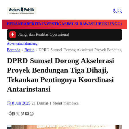
BERANDA
BERITA INVESTIGASI
MUSI RAWAS
LUBUKLINGGAU
 Utang, dan Realitas Operasional
Advertorial
Palembang
Beranda
»
Berita
»
DPRD Sumsel Dorong Akselerasi Proyek Bendungan Tig
DPRD Sumsel Dorong Akselerasi
Proyek Bendungan Tiga Dihaji,
Tekankan Pentingnya Koordinasi
Antarinstansi
8 Juli 2025
•
21
Dilihat
•
1 Menit membaca
Facebook
Twitter
Pinterest
Mail
WhatsApp