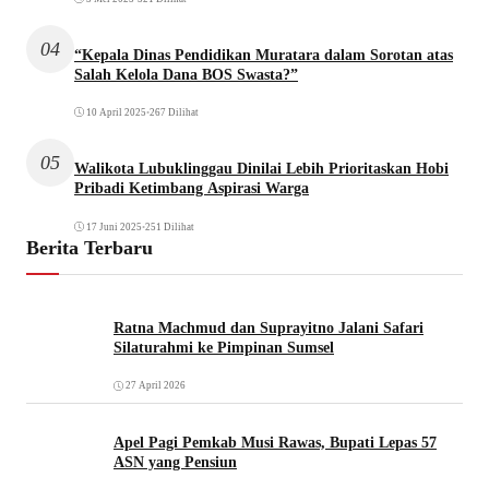
04
“Kepala Dinas Pendidikan Muratara dalam Sorotan atas
Salah Kelola Dana BOS Swasta?”
10 April 2025
•
267 Dilihat
05
Walikota Lubuklinggau Dinilai Lebih Prioritaskan Hobi
Pribadi Ketimbang Aspirasi Warga
17 Juni 2025
•
251 Dilihat
Berita Terbaru
Ratna Machmud dan Suprayitno Jalani Safari
Silaturahmi ke Pimpinan Sumsel
27 April 2026
Apel Pagi Pemkab Musi Rawas, Bupati Lepas 57
ASN yang Pensiun