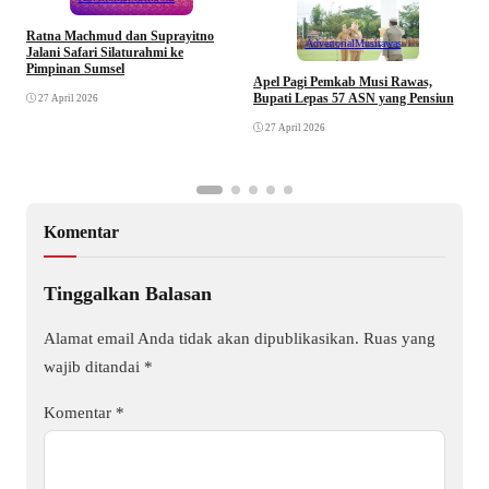
Ratna Machmud dan Suprayitno
Advertorial
Musirawas
Jalani Safari Silaturahmi ke
Pimpinan Sumsel
R
Apel Pagi Pemkab Musi Rawas,
S
Bupati Lepas 57 ASN yang Pensiun
27 April 2026
F
27 April 2026
Komentar
Tinggalkan Balasan
Alamat email Anda tidak akan dipublikasikan.
Ruas yang
wajib ditandai
*
Komentar
*