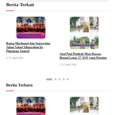
Berita Terkait
Advertorial
Musirawas
Ratna Machmud dan Suprayitno
Advertorial
Musirawas
Jalani Safari Silaturahmi ke
Pimpinan Sumsel
R
Apel Pagi Pemkab Musi Rawas,
S
Bupati Lepas 57 ASN yang Pensiun
27 April 2026
F
27 April 2026
Berita Terbaru
Advertorial
Musirawas