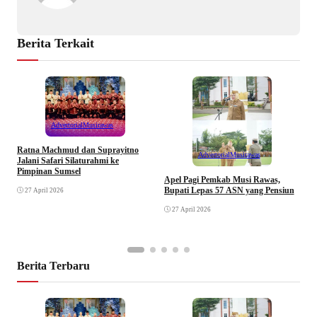
Berita Terkait
Advertorial
Musirawas
Ratna Machmud dan Suprayitno
Advertorial
Musirawas
Jalani Safari Silaturahmi ke
Pimpinan Sumsel
R
Apel Pagi Pemkab Musi Rawas,
S
Bupati Lepas 57 ASN yang Pensiun
27 April 2026
F
27 April 2026
Berita Terbaru