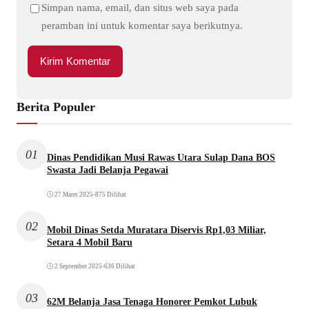
Simpan nama, email, dan situs web saya pada
peramban ini untuk komentar saya berikutnya.
Berita Populer
01
Dinas Pendidikan Musi Rawas Utara Sulap Dana BOS
Swasta Jadi Belanja Pegawai
27 Maret 2025
•
875 Dilihat
02
Mobil Dinas Setda Muratara Diservis Rp1,03 Miliar,
Setara 4 Mobil Baru
2 September 2025
•
636 Dilihat
03
62M Belanja Jasa Tenaga Honorer Pemkot Lubuk