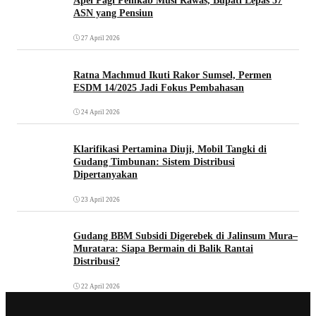
Apel Pagi Pemkab Musi Rawas, Bupati Lepas 57
ASN yang Pensiun
27 April 2026
Ratna Machmud Ikuti Rakor Sumsel, Permen
ESDM 14/2025 Jadi Fokus Pembahasan
24 April 2026
Klarifikasi Pertamina Diuji, Mobil Tangki di
Gudang Timbunan: Sistem Distribusi
Dipertanyakan
23 April 2026
Gudang BBM Subsidi Digerebek di Jalinsum Mura–
Muratara: Siapa Bermain di Balik Rantai
Distribusi?
22 April 2026