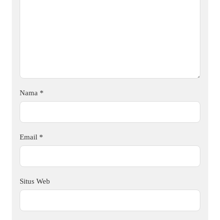
Nama
*
Email
*
Situs Web