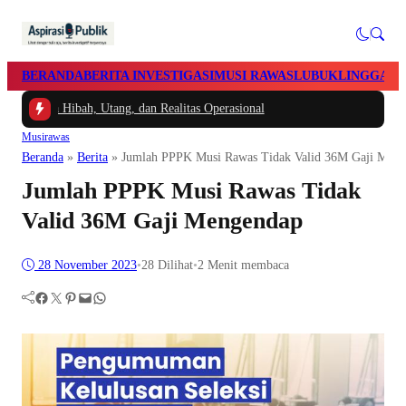
BERANDA
BERITA INVESTIGASI
MUSI RAWAS
LUBUKLINGGAU
ana Hibah, Utang, dan Realitas Operasional
Musirawas
Beranda
»
Berita
»
Jumlah PPPK Musi Rawas Tidak Valid 36M Gaji Men
Jumlah PPPK Musi Rawas Tidak
Valid 36M Gaji Mengendap
28 November 2023
•
28
Dilihat
•
2 Menit membaca
Facebook
Twitter
Pinterest
Mail
WhatsApp