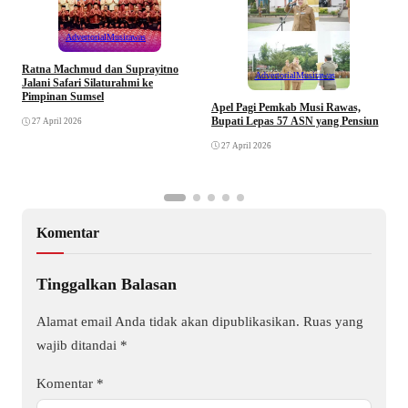
Advertorial
Musirawas
Ratna Machmud dan Suprayitno
Advertorial
Musirawas
Jalani Safari Silaturahmi ke
Pimpinan Sumsel
R
Apel Pagi Pemkab Musi Rawas,
S
Bupati Lepas 57 ASN yang Pensiun
27 April 2026
F
27 April 2026
Komentar
Tinggalkan Balasan
Alamat email Anda tidak akan dipublikasikan.
Ruas yang
wajib ditandai
*
Komentar
*