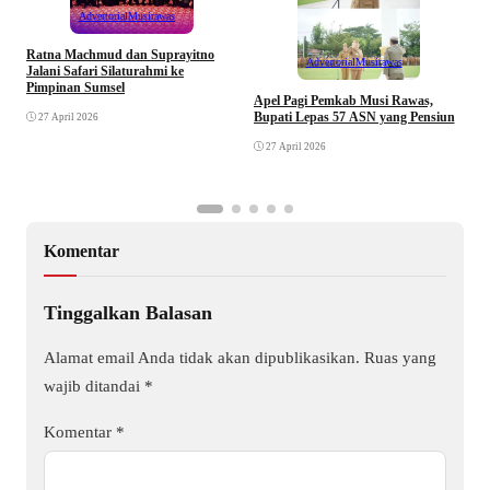
Advertorial
Musirawas
Ratna Machmud dan Suprayitno
Advertorial
Musirawas
Jalani Safari Silaturahmi ke
Pimpinan Sumsel
R
Apel Pagi Pemkab Musi Rawas,
S
Bupati Lepas 57 ASN yang Pensiun
27 April 2026
F
27 April 2026
Komentar
Tinggalkan Balasan
Alamat email Anda tidak akan dipublikasikan.
Ruas yang
wajib ditandai
*
Komentar
*