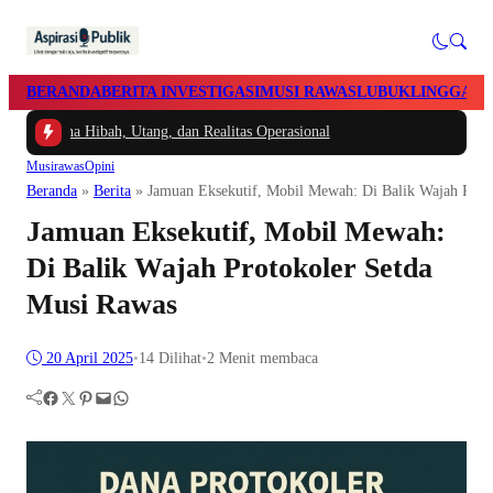
BERANDA
BERITA INVESTIGASI
MUSI RAWAS
LUBUKLINGGAU
ana Hibah, Utang, dan Realitas Operasional
Musirawas
Opini
Beranda
»
Berita
»
Jamuan Eksekutif, Mobil Mewah: Di Balik Wajah Prot
Jamuan Eksekutif, Mobil Mewah:
Di Balik Wajah Protokoler Setda
Musi Rawas
20 April 2025
•
14
Dilihat
•
2 Menit membaca
Facebook
Twitter
Pinterest
Mail
WhatsApp