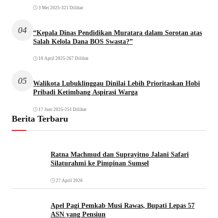
3 Mei 2025
•
321 Dilihat
04
“Kepala Dinas Pendidikan Muratara dalam Sorotan atas
Salah Kelola Dana BOS Swasta?”
10 April 2025
•
267 Dilihat
05
Walikota Lubuklinggau Dinilai Lebih Prioritaskan Hobi
Pribadi Ketimbang Aspirasi Warga
17 Juni 2025
•
251 Dilihat
Berita Terbaru
Ratna Machmud dan Suprayitno Jalani Safari
Silaturahmi ke Pimpinan Sumsel
27 April 2026
Apel Pagi Pemkab Musi Rawas, Bupati Lepas 57
ASN yang Pensiun