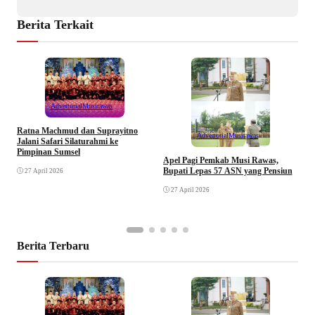
Berita Terkait
Advertorial
Musirawas
Ratna Machmud dan Suprayitno
Advertorial
Musirawas
Jalani Safari Silaturahmi ke
Pimpinan Sumsel
R
Apel Pagi Pemkab Musi Rawas,
S
Bupati Lepas 57 ASN yang Pensiun
27 April 2026
F
27 April 2026
Berita Terbaru