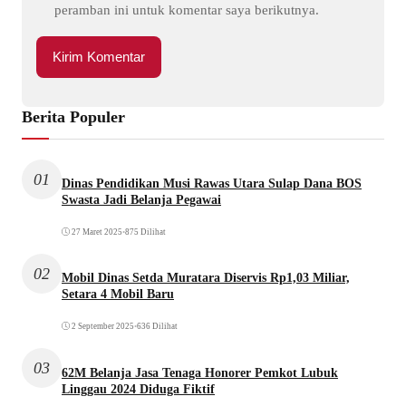
peramban ini untuk komentar saya berikutnya.
Berita Populer
01
Dinas Pendidikan Musi Rawas Utara Sulap Dana BOS
Swasta Jadi Belanja Pegawai
27 Maret 2025
•
875 Dilihat
02
Mobil Dinas Setda Muratara Diservis Rp1,03 Miliar,
Setara 4 Mobil Baru
2 September 2025
•
636 Dilihat
03
62M Belanja Jasa Tenaga Honorer Pemkot Lubuk
Linggau 2024 Diduga Fiktif