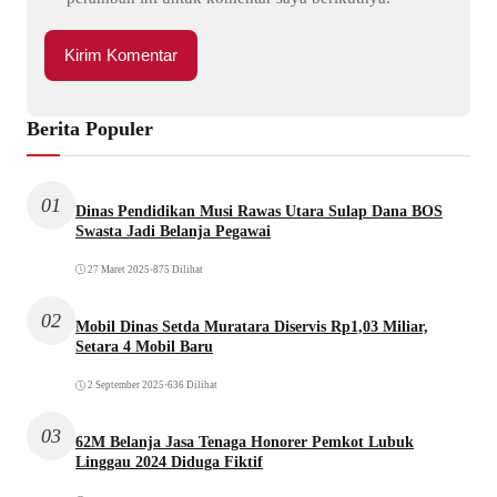
Berita Populer
01
Dinas Pendidikan Musi Rawas Utara Sulap Dana BOS
Swasta Jadi Belanja Pegawai
27 Maret 2025
•
875 Dilihat
02
Mobil Dinas Setda Muratara Diservis Rp1,03 Miliar,
Setara 4 Mobil Baru
2 September 2025
•
636 Dilihat
03
62M Belanja Jasa Tenaga Honorer Pemkot Lubuk
Linggau 2024 Diduga Fiktif