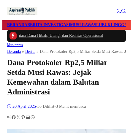
BERANDA
BERITA INVESTIGASI
MUSI RAWAS
LUBUKLINGGAU
Antara Dana Hibah, Utang, dan Realitas Operasional
Musirawas
Beranda
»
Berita
»
Dana Protokoler Rp2,5 Miliar Setda Musi Rawas: Jeja
Dana Protokoler Rp2,5 Miliar
Setda Musi Rawas: Jejak
Kemewahan dalam Balutan
Administrasi
20 April 2025
•
36
Dilihat
•
3 Menit membaca
Facebook
Twitter
Pinterest
Mail
WhatsApp