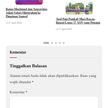
Advertorial
Musirawas
Ratna Machmud dan Suprayitno
Advertorial
Musirawas
Jalani Safari Silaturahmi ke
Pimpinan Sumsel
R
Apel Pagi Pemkab Musi Rawas,
S
Bupati Lepas 57 ASN yang Pensiun
27 April 2026
F
27 April 2026
Komentar
Tinggalkan Balasan
Alamat email Anda tidak akan dipublikasikan.
Ruas yang
wajib ditandai
*
Komentar
*