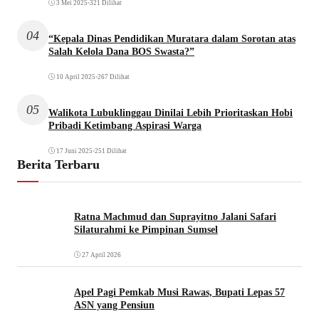
3 Mei 2025
•
321 Dilihat
04
“Kepala Dinas Pendidikan Muratara dalam Sorotan atas
Salah Kelola Dana BOS Swasta?”
10 April 2025
•
267 Dilihat
05
Walikota Lubuklinggau Dinilai Lebih Prioritaskan Hobi
Pribadi Ketimbang Aspirasi Warga
17 Juni 2025
•
251 Dilihat
Berita Terbaru
Ratna Machmud dan Suprayitno Jalani Safari
Silaturahmi ke Pimpinan Sumsel
27 April 2026
Apel Pagi Pemkab Musi Rawas, Bupati Lepas 57
ASN yang Pensiun