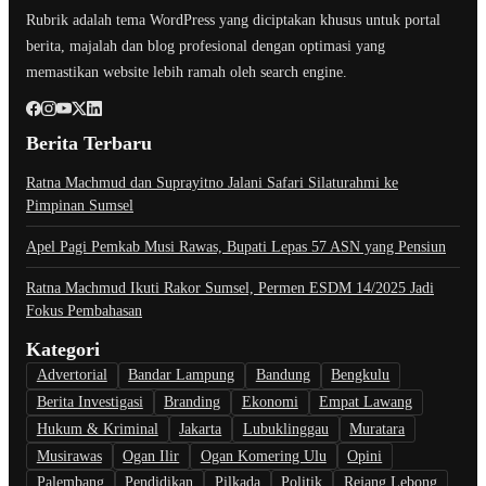
Rubrik adalah tema WordPress yang diciptakan khusus untuk portal
berita, majalah dan blog profesional dengan optimasi yang
memastikan website lebih ramah oleh search engine.
Berita Terbaru
Ratna Machmud dan Suprayitno Jalani Safari Silaturahmi ke
Pimpinan Sumsel
Apel Pagi Pemkab Musi Rawas, Bupati Lepas 57 ASN yang Pensiun
Ratna Machmud Ikuti Rakor Sumsel, Permen ESDM 14/2025 Jadi
Fokus Pembahasan
Kategori
Advertorial
Bandar Lampung
Bandung
Bengkulu
Berita Investigasi
Branding
Ekonomi
Empat Lawang
Hukum & Kriminal
Jakarta
Lubuklinggau
Muratara
Musirawas
Ogan Ilir
Ogan Komering Ulu
Opini
Palembang
Pendidikan
Pilkada
Politik
Rejang Lebong