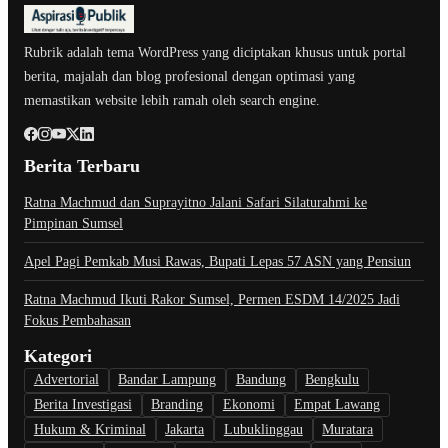
Rubrik adalah tema WordPress yang diciptakan khusus untuk portal
berita, majalah dan blog profesional dengan optimasi yang
memastikan website lebih ramah oleh search engine.
Berita Terbaru
Ratna Machmud dan Suprayitno Jalani Safari Silaturahmi ke
Pimpinan Sumsel
Apel Pagi Pemkab Musi Rawas, Bupati Lepas 57 ASN yang Pensiun
Ratna Machmud Ikuti Rakor Sumsel, Permen ESDM 14/2025 Jadi
Fokus Pembahasan
Kategori
Advertorial
Bandar Lampung
Bandung
Bengkulu
Berita Investigasi
Branding
Ekonomi
Empat Lawang
Hukum & Kriminal
Jakarta
Lubuklinggau
Muratara