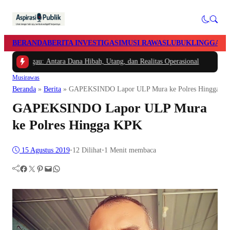
BERANDA
BERITA INVESTIGASI
MUSI RAWAS
LUBUKLINGGAU
nggau: Antara Dana Hibah, Utang, dan Realitas Operasional
Musirawas
Beranda
»
Berita
»
GAPEKSINDO Lapor ULP Mura ke Polres Hingga K
GAPEKSINDO Lapor ULP Mura
ke Polres Hingga KPK
15 Agustus 2019
•
12
Dilihat
•
1 Menit membaca
Facebook
Twitter
Pinterest
Mail
WhatsApp