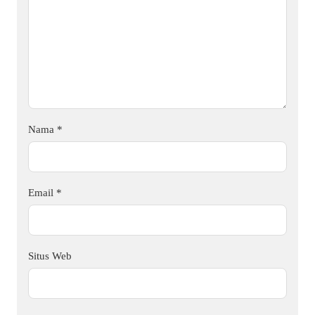
Nama
*
Email
*
Situs Web