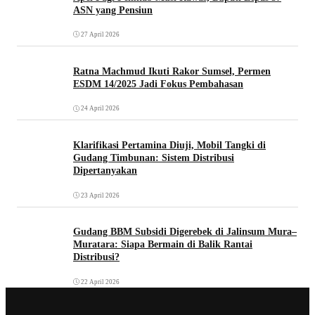
ASN yang Pensiun
27 April 2026
Ratna Machmud Ikuti Rakor Sumsel, Permen
ESDM 14/2025 Jadi Fokus Pembahasan
24 April 2026
Klarifikasi Pertamina Diuji, Mobil Tangki di
Gudang Timbunan: Sistem Distribusi
Dipertanyakan
23 April 2026
Gudang BBM Subsidi Digerebek di Jalinsum Mura–
Muratara: Siapa Bermain di Balik Rantai
Distribusi?
22 April 2026