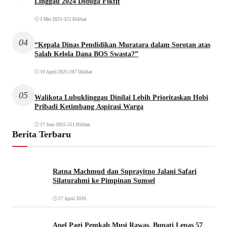
Linggau 2024 Diduga Fiktif
3 Mei 2025
•
321 Dilihat
04
“Kepala Dinas Pendidikan Muratara dalam Sorotan atas
Salah Kelola Dana BOS Swasta?”
10 April 2025
•
267 Dilihat
05
Walikota Lubuklinggau Dinilai Lebih Prioritaskan Hobi
Pribadi Ketimbang Aspirasi Warga
17 Juni 2025
•
251 Dilihat
Berita Terbaru
Ratna Machmud dan Suprayitno Jalani Safari
Silaturahmi ke Pimpinan Sumsel
27 April 2026
Apel Pagi Pemkab Musi Rawas, Bupati Lepas 57