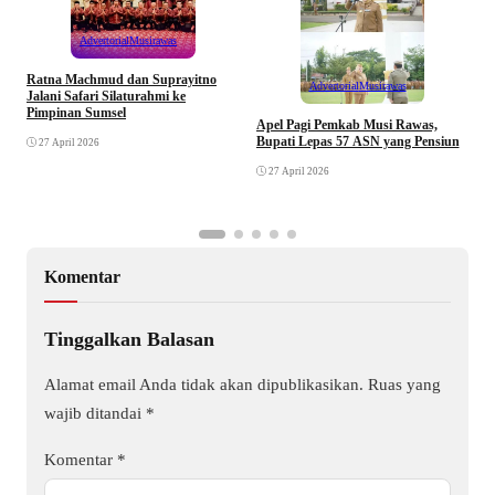
Advertorial
Musirawas
Ratna Machmud dan Suprayitno
Advertorial
Musirawas
Jalani Safari Silaturahmi ke
Pimpinan Sumsel
R
Apel Pagi Pemkab Musi Rawas,
S
Bupati Lepas 57 ASN yang Pensiun
27 April 2026
F
27 April 2026
Komentar
Tinggalkan Balasan
Alamat email Anda tidak akan dipublikasikan.
Ruas yang
wajib ditandai
*
Komentar
*