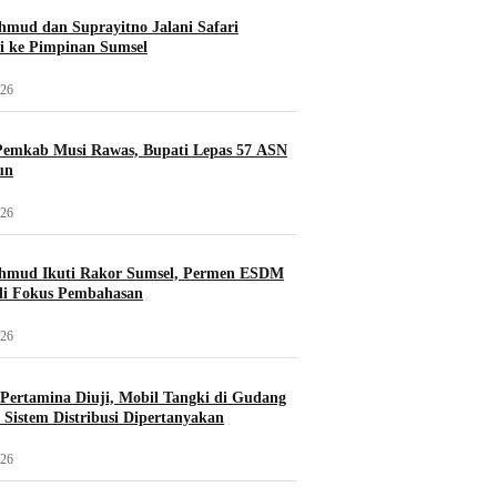
mud dan Suprayitno Jalani Safari
i ke Pimpinan Sumsel
026
Pemkab Musi Rawas, Bupati Lepas 57 ASN
un
026
hmud Ikuti Rakor Sumsel, Permen ESDM
di Fokus Pembahasan
026
i Pertamina Diuji, Mobil Tangki di Gudang
Sistem Distribusi Dipertanyakan
026