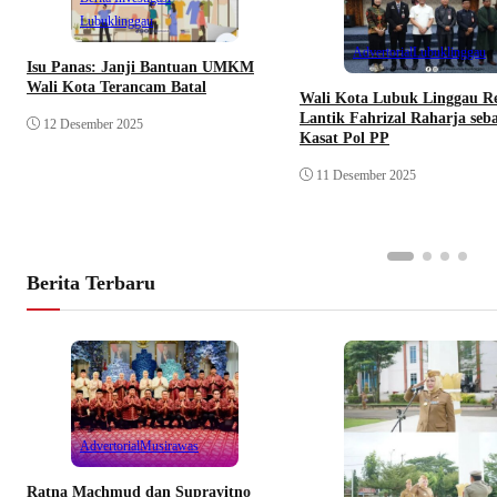
Lubuklinggau
Advertorial
Lubuklinggau
Isu Panas: Janji Bantuan UMKM
Wali Kota Terancam Batal
Wali Kota Lubuk Linggau R
Lantik Fahrizal Raharja seb
12 Desember 2025
Kasat Pol PP
11 Desember 2025
Berita Terbaru
Advertorial
Musirawas
Ratna Machmud dan Suprayitno