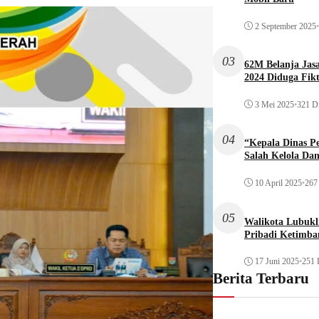
2 September 2025
•
03
62M Belanja Jas
2024 Diduga Fikt
3 Mei 2025
•
321 Di
04
“Kepala Dinas P
Salah Kelola Da
10 April 2025
•
267 
05
Walikota Lubukli
Pribadi Ketimba
17 Juni 2025
•
251 
Berita Terbaru