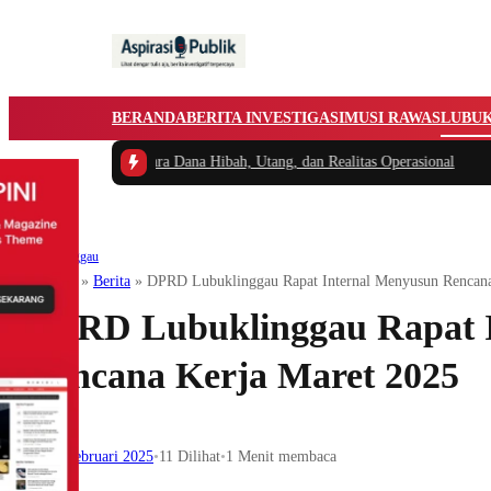
BERANDA
BERITA INVESTIGASI
MUSI RAWAS
LUBU
 Antara Dana Hibah, Utang, dan Realitas Operasional
Lubuklinggau
Beranda
»
Berita
»
DPRD Lubuklinggau Rapat Internal Menyusun Rencana
DPRD Lubuklinggau Rapat 
Rencana Kerja Maret 2025
24 Februari 2025
•
11
Dilihat
•
1 Menit membaca