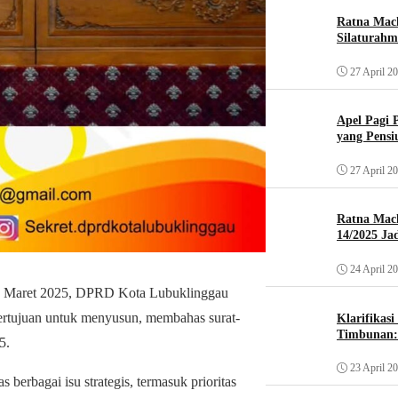
Ratna Mach
Silaturahm
27 April 2
Apel Pagi 
yang Pensi
27 April 2
Ratna Mac
14/2025 Ja
24 April 2
an Maret 2025, DPRD Kota Lubuklinggau
 bertujuan untuk menyusun, membahas surat-
Klarifikas
Timbunan: 
5.
23 April 2
erbagai isu strategis, termasuk prioritas