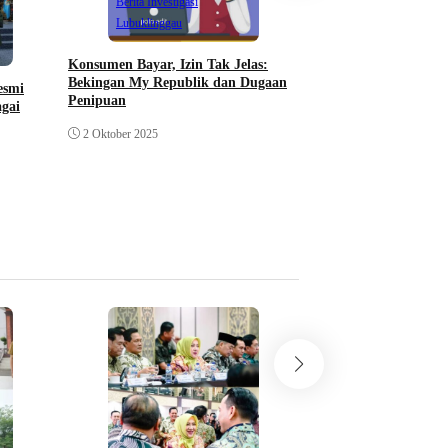
Berita Investigasi
Lubuklinggau
Konsumen Bayar, Izin Tak Jelas:
Berita Investigasi
Bekingan My Republik dan Dugaan
Lubuklinggau
esmi
Penipuan
agai
Izin My Republik: Wa
2 Oktober 2025
Beres, 3 Dinas Bant
Rekom
1 Oktober 2025
Berita Investigasi
Klarifikasi Pertamina
Tangki di Gudang Ti