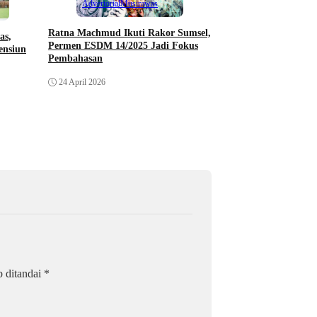
Distribusi Dipertany
Advertorial
Musirawas
23 April 2026
Ratna Machmud Ikuti Rakor Sumsel,
as,
Permen ESDM 14/2025 Jadi Fokus
ensiun
Pembahasan
24 April 2026
b ditandai
*