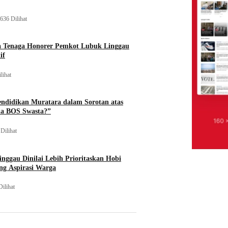
636 Dilihat
a Tenaga Honorer Pemkot Lubuk Linggau
if
lihat
endidikan Muratara dalam Sorotan atas
na BOS Swasta?”
Dilihat
nggau Dinilai Lebih Prioritaskan Hobi
ng Aspirasi Warga
Dilihat