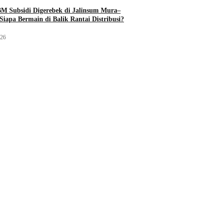
M Subsidi Digerebek di Jalinsum Mura–
Siapa Bermain di Balik Rantai Distribusi?
026