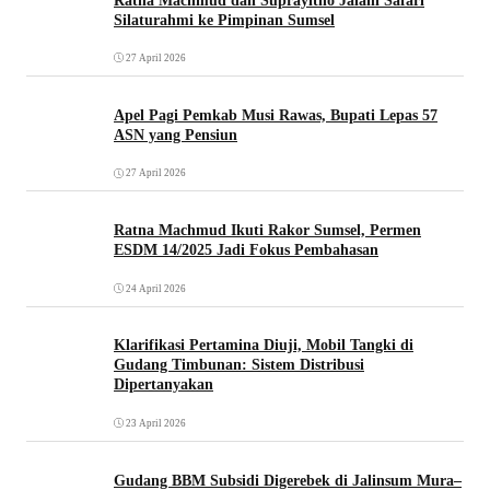
Ratna Machmud dan Suprayitno Jalani Safari
Silaturahmi ke Pimpinan Sumsel
27 April 2026
Apel Pagi Pemkab Musi Rawas, Bupati Lepas 57
ASN yang Pensiun
27 April 2026
Ratna Machmud Ikuti Rakor Sumsel, Permen
ESDM 14/2025 Jadi Fokus Pembahasan
24 April 2026
Klarifikasi Pertamina Diuji, Mobil Tangki di
Gudang Timbunan: Sistem Distribusi
Dipertanyakan
23 April 2026
Gudang BBM Subsidi Digerebek di Jalinsum Mura–