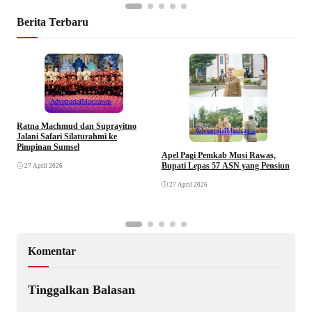
Berita Terbaru
Advertorial
Musirawas
Ratna Machmud dan Suprayitno
Advertorial
Musirawas
Jalani Safari Silaturahmi ke
Pimpinan Sumsel
R
Apel Pagi Pemkab Musi Rawas,
S
Bupati Lepas 57 ASN yang Pensiun
27 April 2026
F
27 April 2026
Komentar
Tinggalkan Balasan