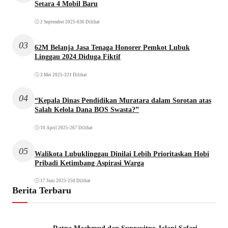
Setara 4 Mobil Baru
2 September 2025
•
636 Dilihat
03
62M Belanja Jasa Tenaga Honorer Pemkot Lubuk
Linggau 2024 Diduga Fiktif
3 Mei 2025
•
321 Dilihat
04
“Kepala Dinas Pendidikan Muratara dalam Sorotan atas
Salah Kelola Dana BOS Swasta?”
10 April 2025
•
267 Dilihat
05
Walikota Lubuklinggau Dinilai Lebih Prioritaskan Hobi
Pribadi Ketimbang Aspirasi Warga
17 Juni 2025
•
250 Dilihat
Berita Terbaru