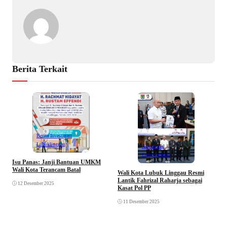
Berita Terkait
Berita Investigasi
Lubuklinggau
Advertorial
Lubuklinggau
Isu Panas: Janji Bantuan UMKM
K
Wali Kota Terancam Batal
B
Wali Kota Lubuk Linggau Resmi
P
Lantik Fahrizal Raharja sebagai
12 Desember 2025
Kasat Pol PP
11 Desember 2025