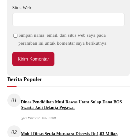
Situs Web
Simpan nama, email, dan situs web saya pada
peramban ini untuk komentar saya berikutnya.
Berita Populer
01
Dinas Pendidikan Musi Rawas Utara Sulap Dana BOS
Swasta Jadi Belanja Pegawai
27 Maret 2025
•
875 Dilihat
02
Mobil Dinas Setda Muratara Diservis Rp1,03 Miliar,