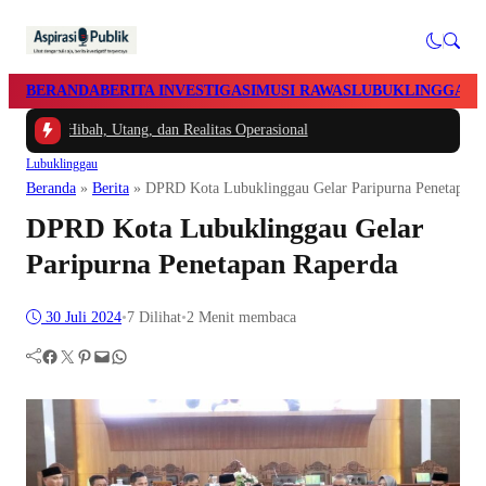
BERANDA
BERITA INVESTIGASI
MUSI RAWAS
LUBUKLINGGAU
a Hibah, Utang, dan Realitas Operasional
Lubuklinggau
Beranda
»
Berita
»
DPRD Kota Lubuklinggau Gelar Paripurna Penetapan 
DPRD Kota Lubuklinggau Gelar
Paripurna Penetapan Raperda
30 Juli 2024
•
7
Dilihat
•
2 Menit membaca
Facebook
Twitter
Pinterest
Mail
WhatsApp