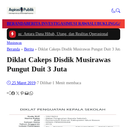
BERANDA
BERITA INVESTIGASI
MUSI RAWAS
LUBUKLINGGAU
nggau: Antara Dana Hibah, Utang, dan Realitas Operasional
Musirawas
Beranda
»
Berita
»
Diklat Cakeps Disdik Musirawas Pungut Duit 3 Juta
Diklat Cakeps Disdik Musirawas
Pungut Duit 3 Juta
25 Maret 2019
•
7
Dilihat
•
1 Menit membaca
Facebook
Twitter
Pinterest
Mail
WhatsApp