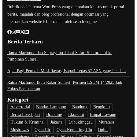
Rubrik adalah tema WordPress yang diciptakan khusus untuk portal
berita, majalah dan blog profesional dengan optimasi yang
memastikan website lebih ramah oleh search engine.
Berita Terbaru
Ratna Machmud dan Suprayitno Jalani Safari Silaturahmi ke
Pimpinan Sumsel
Apel Pagi Pemkab Musi Rawas, Bupati Lepas 57 ASN yang Pensiun
Ratna Machmud Ikuti Rakor Sumsel, Permen ESDM 14/2025 Jadi
Fokus Pembahasan
Kategori
Advertorial
Bandar Lampung
Bandung
Bengkulu
Berita Investigasi
Branding
Ekonomi
Empat Lawang
Hukum & Kriminal
Jakarta
Lubuklinggau
Muratara
Musirawas
Ogan Ilir
Ogan Komering Ulu
Opini