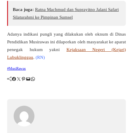
Baca juga:
Ratna Machmud dan Suprayitno Jalani Safari
Silaturahmi ke Pimpinan Sumsel
Adanya indikasi pungli yang dilakukan oleh oknum di Dinas
Pendidikan Musirawas ini dilaporkan oleh masyarakat ke aparat
penegak hukum yakni
Kejaks
aan
Negeri (Kejari)
Lubuklinggau
.
(RN)
#MusiRawas
Facebook
Twitter
Pinterest
Mail
WhatsApp