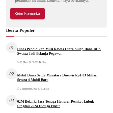
peramban ini untuk komentar saya berikutnya.
Berita Populer
01
Dinas Pendidikan Musi Rawas Utara Sulap Dana BOS
Swasta Jadi Belanja Pegawai
27 Maret 2025
•
875 Dilihat
02
Mobil Dinas Setda Muratara Diservis Rp1,03 Miliar,
Setara 4 Mobil Baru
2 September 2025
•
636 Dilihat
03
62M Belanja Jasa Tenaga Honorer Pemkot Lubuk
Linggau 2024 Diduga Fiktif