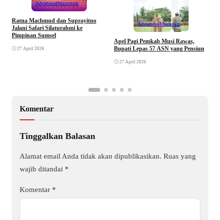
Advertorial
Musirawas
Ratna Machmud dan Suprayitno
Advertorial
Musirawas
Jalani Safari Silaturahmi ke
Pimpinan Sumsel
R
Apel Pagi Pemkab Musi Rawas,
S
Bupati Lepas 57 ASN yang Pensiun
27 April 2026
F
27 April 2026
Komentar
Tinggalkan Balasan
Alamat email Anda tidak akan dipublikasikan.
Ruas yang
wajib ditandai
*
Komentar
*