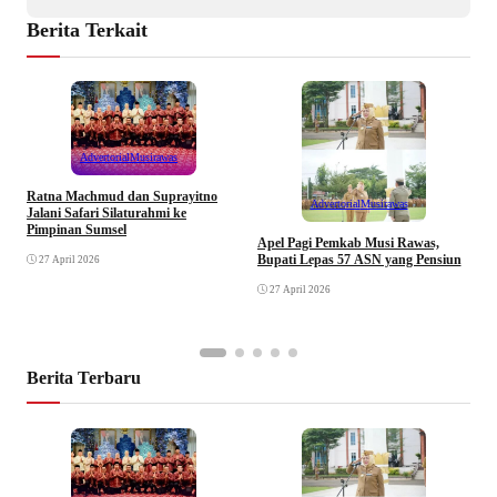
Berita Terkait
Advertorial
Musirawas
Ratna Machmud dan Suprayitno
Advertorial
Musirawas
Jalani Safari Silaturahmi ke
Pimpinan Sumsel
R
Apel Pagi Pemkab Musi Rawas,
S
Bupati Lepas 57 ASN yang Pensiun
27 April 2026
F
27 April 2026
Berita Terbaru