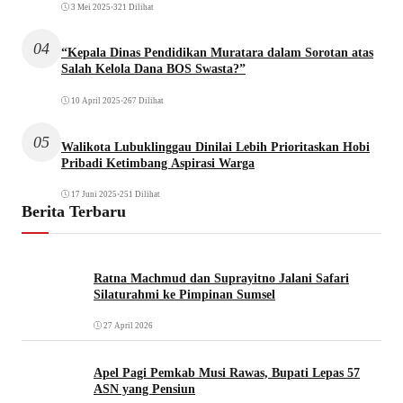
3 Mei 2025
•
321 Dilihat
04
“Kepala Dinas Pendidikan Muratara dalam Sorotan atas
Salah Kelola Dana BOS Swasta?”
10 April 2025
•
267 Dilihat
05
Walikota Lubuklinggau Dinilai Lebih Prioritaskan Hobi
Pribadi Ketimbang Aspirasi Warga
17 Juni 2025
•
251 Dilihat
Berita Terbaru
Ratna Machmud dan Suprayitno Jalani Safari
Silaturahmi ke Pimpinan Sumsel
27 April 2026
Apel Pagi Pemkab Musi Rawas, Bupati Lepas 57
ASN yang Pensiun