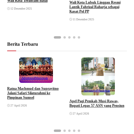
Wali Kota Terancam Batal
B
Wali Kota Lubuk Linggau Resmi
P
Lantik Fahrizal Raharja sebagai
12 Desember 2025
Kasat Pol PP
11 Desember 2025
Berita Terbaru
Advertorial
Musirawas
Ratna Machmud dan Suprayitno
Advertorial
Musirawas
Jalani Safari Silaturahmi ke
Pimpinan Sumsel
R
Apel Pagi Pemkab Musi Rawas,
S
Bupati Lepas 57 ASN yang Pensiun
27 April 2026
F
27 April 2026