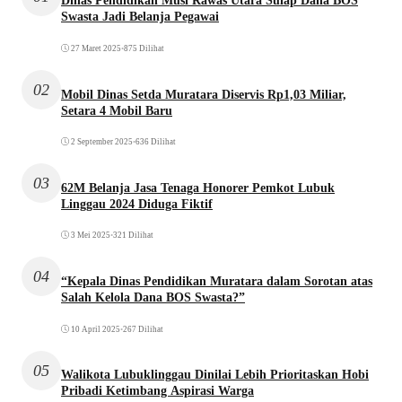
Dinas Pendidikan Musi Rawas Utara Sulap Dana BOS
Swasta Jadi Belanja Pegawai
27 Maret 2025
•
875 Dilihat
02
Mobil Dinas Setda Muratara Diservis Rp1,03 Miliar,
Setara 4 Mobil Baru
2 September 2025
•
636 Dilihat
03
62M Belanja Jasa Tenaga Honorer Pemkot Lubuk
Linggau 2024 Diduga Fiktif
3 Mei 2025
•
321 Dilihat
04
“Kepala Dinas Pendidikan Muratara dalam Sorotan atas
Salah Kelola Dana BOS Swasta?”
10 April 2025
•
267 Dilihat
05
Walikota Lubuklinggau Dinilai Lebih Prioritaskan Hobi
Pribadi Ketimbang Aspirasi Warga