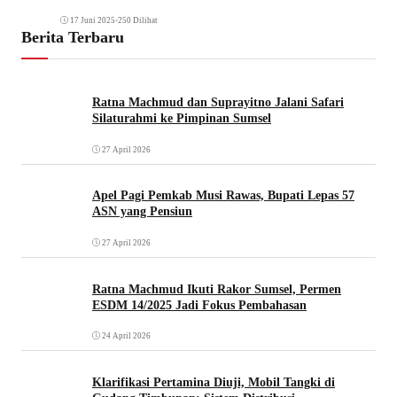
17 Juni 2025
•
250 Dilihat
Berita Terbaru
Ratna Machmud dan Suprayitno Jalani Safari
Silaturahmi ke Pimpinan Sumsel
27 April 2026
Apel Pagi Pemkab Musi Rawas, Bupati Lepas 57
ASN yang Pensiun
27 April 2026
Ratna Machmud Ikuti Rakor Sumsel, Permen
ESDM 14/2025 Jadi Fokus Pembahasan
24 April 2026
Klarifikasi Pertamina Diuji, Mobil Tangki di