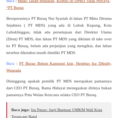
Baca
:
Miliki Tanah Hektaran, Komisi III DPRD Tidak Percaya,
“PT Buraq
Beroperasinya PT Buraq Nur Syariah di lahan PT Mitra Diruma
Sejahtera ( PT MDS) yang ada di Lubuk Kupang, Kota
Lubuklinggau, tidak ada persetujuan dari Direktur Utama
(Dirut) PT MDS, dan lahan PT MDS yang diklaim di take over
ke PT Buraq, belum ada perjanjian yang mengikat, dan lahan
tersebut diketahui masih dimiliki PT MDS.
Baca
:
PT Buraq Belum Kantongi Izin, Hembus Isu Dibully,
Waspada
Disinggung apakah pemilik PT MDS merupakan pamannya
dari CEO PT Buraq, Rama Hidayat menegaskan dirinya bukan
pamannya Prita Wulan Kencana selaku CEO PT Buraq.
Baca juga:
Isu Panas: Janji Bantuan UMKM Wali Kota
Terancam Batal