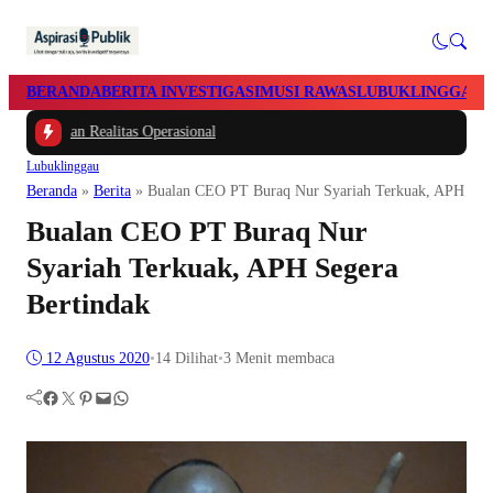
BERANDA
BERITA INVESTIGASI
MUSI RAWAS
LUBUKLINGGAU
dan Realitas Operasional
Lubuklinggau
Beranda
»
Berita
»
Bualan CEO PT Buraq Nur Syariah Terkuak, APH Sege
Bualan CEO PT Buraq Nur
Syariah Terkuak, APH Segera
Bertindak
12 Agustus 2020
•
14
Dilihat
•
3 Menit membaca
Facebook
Twitter
Pinterest
Mail
WhatsApp