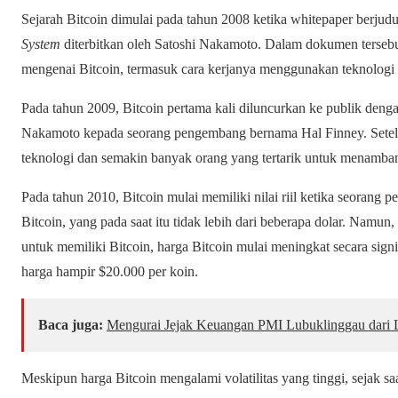
Sejarah Bitcoin dimulai pada tahun 2008 ketika whitepaper berjud
System
diterbitkan oleh Satoshi Nakamoto. Dalam dokumen terse
mengenai Bitcoin, termasuk cara kerjanya menggunakan teknologi b
Pada tahun 2009, Bitcoin pertama kali diluncurkan ke publik denga
Nakamoto kepada seorang pengembang bernama Hal Finney. Setelah
teknologi dan semakin banyak orang yang tertarik untuk menamban
Pada tahun 2010, Bitcoin mulai memiliki nilai riil ketika seoran
Bitcoin, yang pada saat itu tidak lebih dari beberapa dolar. Namu
untuk memiliki Bitcoin, harga Bitcoin mulai meningkat secara sign
harga hampir $20.000 per koin.
Baca juga:
Mengurai Jejak Keuangan PMI Lubuklinggau dari 
Meskipun harga Bitcoin mengalami volatilitas yang tinggi, sejak saa