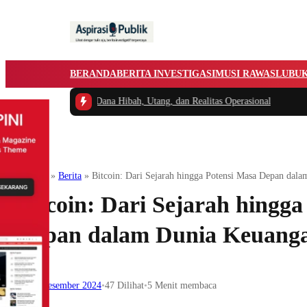
BERANDA
BERITA INVESTIGASI
MUSI RAWAS
LUBU
ra Dana Hibah, Utang, dan Realitas Operasional
Ekonomi
Beranda
»
Berita
»
Bitcoin: Dari Sejarah hingga Potensi Masa Depan dal
Bitcoin: Dari Sejarah hingga
Depan dalam Dunia Keuang
17 Desember 2024
•
47
Dilihat
•
5 Menit membaca