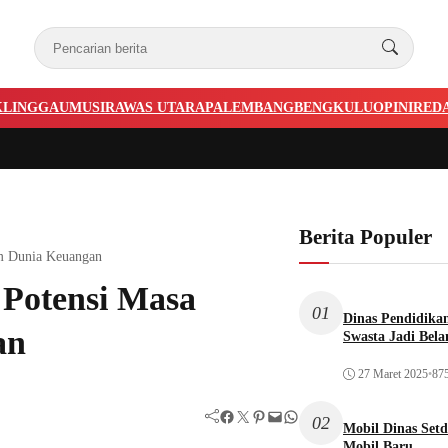
KLINGGAU
MUSIRAWAS UTARA
PALEMBANG
BENGKULU
OPINI
RED
Berita Populer
am Dunia Keuangan
 Potensi Masa
01
Dinas Pendidika
an
Swasta Jadi Bela
27 Maret 2025
•
875
Facebook
Twitter
Pinterest
Mail
WhatsApp
02
Mobil Dinas Setd
Mobil Baru