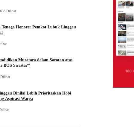
636 Dilihat
a Tenaga Honorer Pemkot Lubuk Linggau
if
lihat
endidikan Muratara dalam Sorotan atas
na BOS Swasta?”
Dilihat
nggau Dinilai Lebih Prioritaskan Hobi
ng Aspirasi Warga
Dilihat