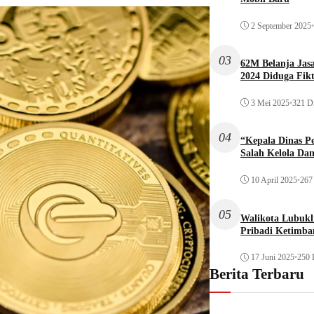
2 September 2025
•
03
62M Belanja Jas
2024 Diduga Fikt
3 Mei 2025
•
321 Di
04
“Kepala Dinas P
Salah Kelola Da
10 April 2025
•
267 
05
Walikota Lubukli
Pribadi Ketimba
17 Juni 2025
•
250 
Berita Terbaru