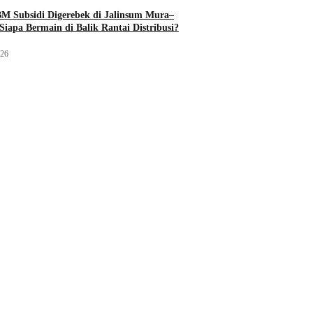
M Subsidi Digerebek di Jalinsum Mura–
Siapa Bermain di Balik Rantai Distribusi?
026