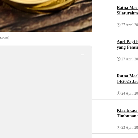
Ratna Mach
Silaturahm
27 April 2
sh.com)
Apel Pagi 
yang Pensi
−
27 April 2
Ratna Mac
14/2025 Ja
24 April 2
Klarifikas
Timbunan: 
23 April 2