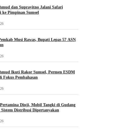
mud dan Suprayitno Jalani Safari
i ke Pimpinan Sumsel
026
Pemkab Musi Rawas, Bupati Lepas 57 ASN
un
026
hmud Ikuti Rakor Sumsel, Permen ESDM
di Fokus Pembahasan
026
i Pertamina Diuji, Mobil Tangki di Gudang
Sistem Distribusi Dipertanyakan
026