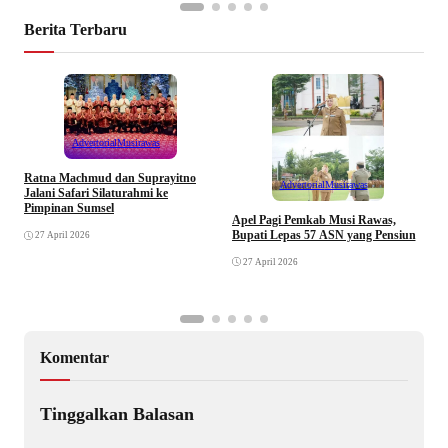
Berita Terbaru
Advertorial
Musirawas
Ratna Machmud dan Suprayitno
Advertorial
Musirawas
Jalani Safari Silaturahmi ke
Pimpinan Sumsel
R
Apel Pagi Pemkab Musi Rawas,
S
Bupati Lepas 57 ASN yang Pensiun
27 April 2026
F
27 April 2026
Komentar
Tinggalkan Balasan