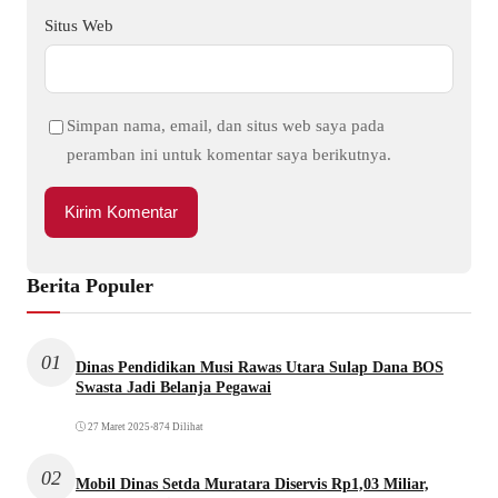
Situs Web
Simpan nama, email, dan situs web saya pada
peramban ini untuk komentar saya berikutnya.
Berita Populer
01
Dinas Pendidikan Musi Rawas Utara Sulap Dana BOS
Swasta Jadi Belanja Pegawai
27 Maret 2025
•
874 Dilihat
02
Mobil Dinas Setda Muratara Diservis Rp1,03 Miliar,