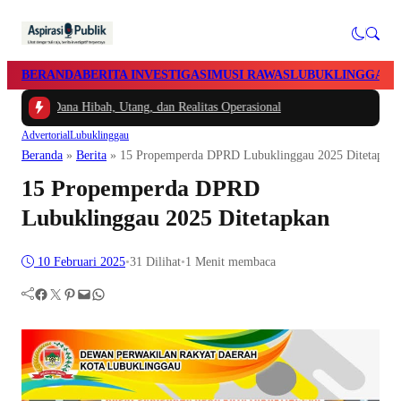
BERANDA
BERITA INVESTIGASI
MUSI RAWAS
LUBUKLINGGAU
a Dana Hibah, Utang, dan Realitas Operasional
Advertorial
Lubuklinggau
Beranda
»
Berita
»
15 Propemperda DPRD Lubuklinggau 2025 Ditetapkan
15 Propemperda DPRD
Lubuklinggau 2025 Ditetapkan
10 Februari 2025
•
31
Dilihat
•
1 Menit membaca
Facebook
Twitter
Pinterest
Mail
WhatsApp