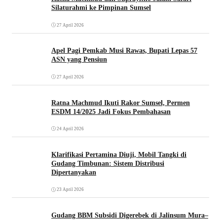
Silaturahmi ke Pimpinan Sumsel
27 April 2026
Apel Pagi Pemkab Musi Rawas, Bupati Lepas 57
ASN yang Pensiun
27 April 2026
Ratna Machmud Ikuti Rakor Sumsel, Permen
ESDM 14/2025 Jadi Fokus Pembahasan
24 April 2026
Klarifikasi Pertamina Diuji, Mobil Tangki di
Gudang Timbunan: Sistem Distribusi
Dipertanyakan
23 April 2026
Gudang BBM Subsidi Digerebek di Jalinsum Mura–