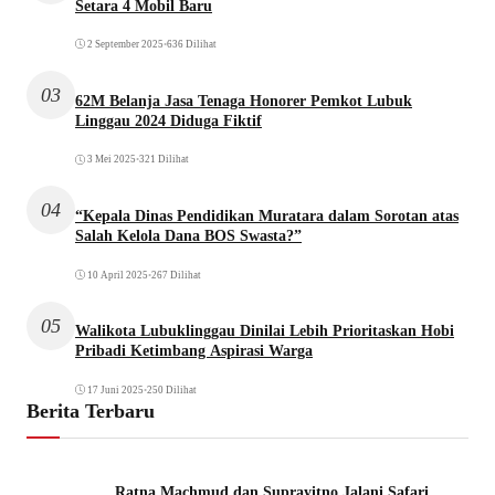
Setara 4 Mobil Baru
2 September 2025
•
636 Dilihat
03
62M Belanja Jasa Tenaga Honorer Pemkot Lubuk
Linggau 2024 Diduga Fiktif
3 Mei 2025
•
321 Dilihat
04
“Kepala Dinas Pendidikan Muratara dalam Sorotan atas
Salah Kelola Dana BOS Swasta?”
10 April 2025
•
267 Dilihat
05
Walikota Lubuklinggau Dinilai Lebih Prioritaskan Hobi
Pribadi Ketimbang Aspirasi Warga
17 Juni 2025
•
250 Dilihat
Berita Terbaru
Ratna Machmud dan Suprayitno Jalani Safari