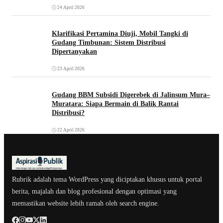
24 April 2026
Klarifikasi Pertamina Diuji, Mobil Tangki di
Gudang Timbunan: Sistem Distribusi
Dipertanyakan
23 April 2026
Gudang BBM Subsidi Digerebek di Jalinsum Mura–
Muratara: Siapa Bermain di Balik Rantai
Distribusi?
22 April 2026
Rubrik adalah tema WordPress yang diciptakan khusus untuk portal
berita, majalah dan blog profesional dengan optimasi yang
memastikan website lebih ramah oleh search engine.