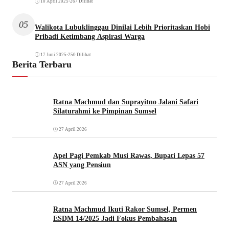
10 April 2025
•
267 Dilihat
05
Walikota Lubuklinggau Dinilai Lebih Prioritaskan Hobi
Pribadi Ketimbang Aspirasi Warga
17 Juni 2025
•
250 Dilihat
Berita Terbaru
Ratna Machmud dan Suprayitno Jalani Safari
Silaturahmi ke Pimpinan Sumsel
27 April 2026
Apel Pagi Pemkab Musi Rawas, Bupati Lepas 57
ASN yang Pensiun
27 April 2026
Ratna Machmud Ikuti Rakor Sumsel, Permen
ESDM 14/2025 Jadi Fokus Pembahasan