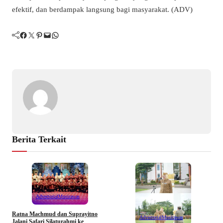
efektif, dan berdampak langsung bagi masyarakat. (ADV)
Facebook
Twitter
Pinterest
Mail
WhatsApp
Berita Terkait
Advertorial
Musirawas
Ratna Machmud dan Suprayitno
Advertorial
Musirawas
Jalani Safari Silaturahmi ke