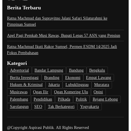
Berita Terbaru
Ratna Machmud dan Suprayitno Jalani Safari Silaturahmi ke
Pimpinan Sumsel
Apel Pagi Pemkab Musi Rawas, Bupati Lepas 57 ASN yang Pensiun
Ratna Machmud Ikuti Rakor Sumsel, Permen ESDM 14/2025 Jadi
Fokus Pembahasan
Kategori
Advertorial
Bandar Lampung
Bandung
Bengkulu
Berita Investigasi
Branding
Ekonomi
Empat Lawang
Hukum & Kriminal
Jakarta
Lubuklinggau
Muratara
Musirawas
Ogan Ilir
Ogan Komering Ulu
Opini
Palembang
Pendidikan
Pilkada
Politik
Rejang Lebong
Sarolangun
SEO
Tak Berkategori
Yogyakarta
@Copyright Aspirasi Publik. All Rights Reserved