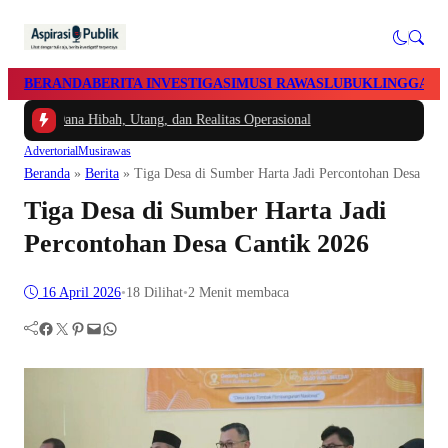
BERANDA
BERITA INVESTIGASI
MUSI RAWAS
LUBUKLINGGAU
ra Dana Hibah, Utang, dan Realitas Operasional
Advertorial
Musirawas
Beranda
»
Berita
»
Tiga Desa di Sumber Harta Jadi Percontohan Desa Can
Tiga Desa di Sumber Harta Jadi
Percontohan Desa Cantik 2026
16 April 2026
•
18
Dilihat
•
2 Menit membaca
Facebook
Twitter
Pinterest
Mail
WhatsApp