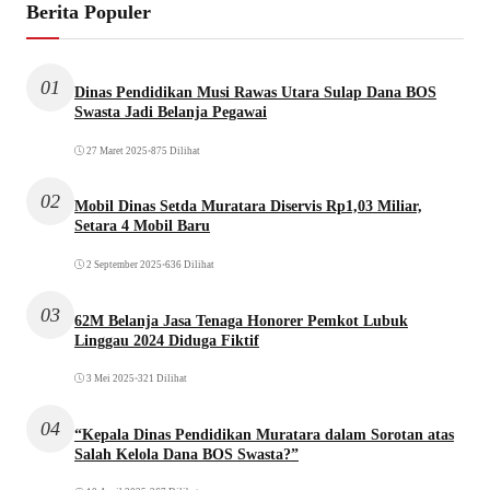
Berita Populer
01
Dinas Pendidikan Musi Rawas Utara Sulap Dana BOS
Swasta Jadi Belanja Pegawai
27 Maret 2025
•
875 Dilihat
02
Mobil Dinas Setda Muratara Diservis Rp1,03 Miliar,
Setara 4 Mobil Baru
2 September 2025
•
636 Dilihat
03
62M Belanja Jasa Tenaga Honorer Pemkot Lubuk
Linggau 2024 Diduga Fiktif
3 Mei 2025
•
321 Dilihat
04
“Kepala Dinas Pendidikan Muratara dalam Sorotan atas
Salah Kelola Dana BOS Swasta?”