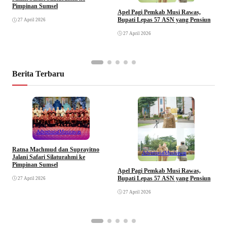
Pimpinan Sumsel
R
Apel Pagi Pemkab Musi Rawas,
S
Bupati Lepas 57 ASN yang Pensiun
27 April 2026
F
27 April 2026
Berita Terbaru
Advertorial
Musirawas
Ratna Machmud dan Suprayitno
Advertorial
Musirawas
Jalani Safari Silaturahmi ke
Pimpinan Sumsel
R
Apel Pagi Pemkab Musi Rawas,
S
Bupati Lepas 57 ASN yang Pensiun
27 April 2026
F
27 April 2026