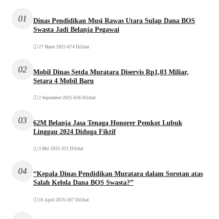
01
Dinas Pendidikan Musi Rawas Utara Sulap Dana BOS
Swasta Jadi Belanja Pegawai
27 Maret 2025
•
874 Dilihat
02
Mobil Dinas Setda Muratara Diservis Rp1,03 Miliar,
Setara 4 Mobil Baru
2 September 2025
•
636 Dilihat
03
62M Belanja Jasa Tenaga Honorer Pemkot Lubuk
Linggau 2024 Diduga Fiktif
3 Mei 2025
•
321 Dilihat
04
“Kepala Dinas Pendidikan Muratara dalam Sorotan atas
Salah Kelola Dana BOS Swasta?”
10 April 2025
•
267 Dilihat