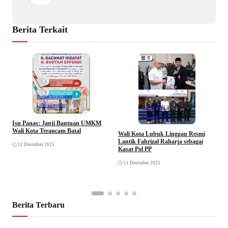
Berita Terkait
Berita Investigasi
Lubuklinggau
Advertorial
Lubuklinggau
Isu Panas: Janji Bantuan UMKM
K
Wali Kota Terancam Batal
B
Wali Kota Lubuk Linggau Resmi
P
Lantik Fahrizal Raharja sebagai
12 Desember 2025
Kasat Pol PP
11 Desember 2025
Berita Terbaru