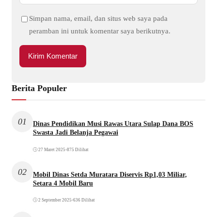
Simpan nama, email, dan situs web saya pada
peramban ini untuk komentar saya berikutnya.
Berita Populer
01
Dinas Pendidikan Musi Rawas Utara Sulap Dana BOS
Swasta Jadi Belanja Pegawai
27 Maret 2025
•
875 Dilihat
02
Mobil Dinas Setda Muratara Diservis Rp1,03 Miliar,
Setara 4 Mobil Baru
2 September 2025
•
636 Dilihat