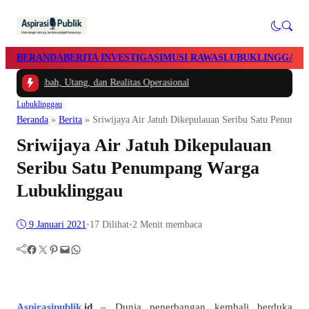
BERANDA
BERITA INVESTIGASI
MUSI RAWAS
LUBUKLINGGAU
 Hibah, Utang, dan Realitas Operasional
Lubuklinggau
Beranda
»
Berita
»
Sriwijaya Air Jatuh Dikepulauan Seribu Satu Penump
Sriwijaya Air Jatuh Dikepulauan
Seribu Satu Penumpang Warga
Lubuklinggau
9 Januari 2021
•
17
Dilihat
•
2 Menit membaca
Facebook
Twitter
Pinterest
Mail
WhatsApp
Aspirasipublik
.id
– Dunia penerbangan kembali berduka