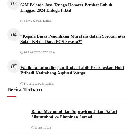
03
62M Belanja Jasa Tenaga Honorer Pemkot Lubuk
Linggau 2024 Diduga Fiktif
3 Mei 2025
•
321 Dilihat
04
“Kepala Dinas Pendidikan Muratara dalam Sorotan atas
Salah Kelola Dana BOS Swasta?”
10 April 2025
•
267 Dilihat
05
Walikota Lubuklinggau Dinilai Lebih Prioritaskan Hobi
Pribadi Ketimbang Aspirasi Warga
17 Juni 2025
•
251 Dilihat
Berita Terbaru
Ratna Machmud dan Suprayitno Jalani Safari
Silaturahmi ke Pimpinan Sumsel
27 April 2026