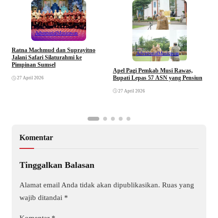
Advertorial
Musirawas
Ratna Machmud dan Suprayitno
Advertorial
Musirawas
Jalani Safari Silaturahmi ke
Pimpinan Sumsel
R
Apel Pagi Pemkab Musi Rawas,
S
Bupati Lepas 57 ASN yang Pensiun
27 April 2026
F
27 April 2026
Komentar
Tinggalkan Balasan
Alamat email Anda tidak akan dipublikasikan.
Ruas yang
wajib ditandai
*
Komentar
*