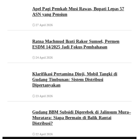
Apel Pagi Pemkab Musi Rawas, Bupati Lepas 57
ASN yang Pensiun
27 April 2026
Ratna Machmud Ikuti Rakor Sumsel, Permen
ESDM 14/2025 Jadi Fokus Pembahasan
24 April 2026
Klarifikasi Pertamina Diuji, Mobil Tangki di
Gudang Timbunan: Sistem Distribusi
Dipertanyakan
23 April 2026
Gudang BBM Subsidi Digerebek di Jalinsum Mura–
Muratara: Siapa Bermain di Balik Rantai
Distribusi?
22 April 2026