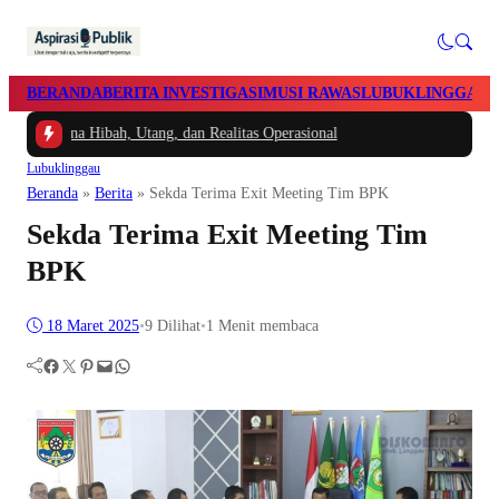
BERANDA
BERITA INVESTIGASI
MUSI RAWAS
LUBUKLINGGAU
Dana Hibah, Utang, dan Realitas Operasional
Lubuklinggau
Beranda
»
Berita
»
Sekda Terima Exit Meeting Tim BPK
Sekda Terima Exit Meeting Tim
BPK
18 Maret 2025
•
9
Dilihat
•
1 Menit membaca
Facebook
Twitter
Pinterest
Mail
WhatsApp