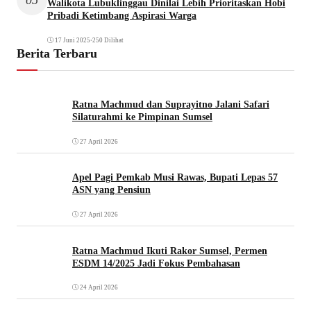
Walikota Lubuklinggau Dinilai Lebih Prioritaskan Hobi
Pribadi Ketimbang Aspirasi Warga
17 Juni 2025
•
250 Dilihat
Berita Terbaru
Ratna Machmud dan Suprayitno Jalani Safari
Silaturahmi ke Pimpinan Sumsel
27 April 2026
Apel Pagi Pemkab Musi Rawas, Bupati Lepas 57
ASN yang Pensiun
27 April 2026
Ratna Machmud Ikuti Rakor Sumsel, Permen
ESDM 14/2025 Jadi Fokus Pembahasan
24 April 2026