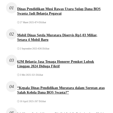
01
Dinas Pendidikan Musi Rawas Utara Sulap Dana BOS
Swasta Jadi Belanja Pegawai
27 Maret 2025
•
874 Dilihat
02
Mobil Dinas Setda Muratara Diservis Rp1,03 Miliar,
Setara 4 Mobil Baru
2 September 2025
•
636 Dilihat
03
62M Belanja Jasa Tenaga Honorer Pemkot Lubuk
Linggau 2024 Diduga Fiktif
3 Mei 2025
•
321 Dilihat
04
“Kepala Dinas Pendidikan Muratara dalam Sorotan atas
Salah Kelola Dana BOS Swasta?”
10 April 2025
•
267 Dilihat
05