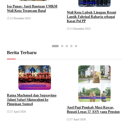
Lubuklinggau
Isu Panas: Janji Bantuan UMKM
K
Wali Kota Terancam Batal
B
Wali Kota Lubuk Linggau Resmi
P
Lantik Fahrizal Raharja sebagai
12 Desember 2025
Kasat Pol PP
11 Desember 2025
Berita Terbaru
Advertorial
Musirawas
Ratna Machmud dan Suprayitno
Advertorial
Musirawas
Jalani Safari Silaturahmi ke
Pimpinan Sumsel
R
Apel Pagi Pemkab Musi Rawas,
S
Bupati Lepas 57 ASN yang Pensiun
27 April 2026
F
27 April 2026