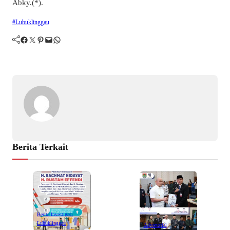
Abky.(*).
#Lubuklinggau
Facebook
Twitter
Pinterest
Mail
WhatsApp
Berita Terkait
Berita Investigasi
Lubuklinggau
Advertorial