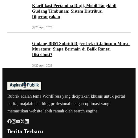
Klarifikasi Pertamina Diuji, Mobil Tangki di
Gudang Timbunan: Sistem Distribusi
Dipertanyakan
23 April 2026
Gudang BBM Subsidi Digerebek di Jalinsum Mura–
Muratara: Siapa Bermain di Balik Rantai
Distribusi?
22 April 2026
Rubrik adalah tema WordPress yang diciptakan khusus untuk portal
berita, majalah dan blog profesional dengan optimasi yang
memastikan website lebih ramah oleh search engine.
Berita Terbaru