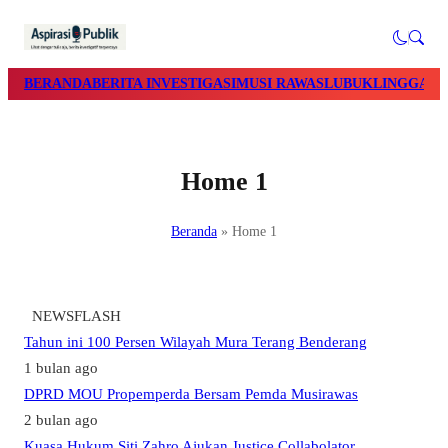
BERANDA
BERITA INVESTIGASI
MUSI RAWAS
LUBUKLINGGAU
Home 1
Beranda
»
Home 1
NEWSFLASH
Tahun ini 100 Persen Wilayah Mura Terang Benderang
1 bulan ago
DPRD MOU Propemperda Bersam Pemda Musirawas
2 bulan ago
Kuasa Hukum Siti Zahro Ajukan Justice Collabolator